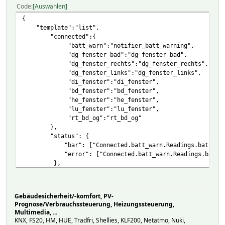
Code
Auswählen
{
"template":"list",
"connected":{
"batt_warn":"notifier_batt_warning",
"dg_fenster_bad":"dg_fenster_bad",
"dg_fenster_rechts":"dg_fenster_rechts",
"dg_fenster_links":"dg_fenster_links",
"di_fenster":"di_fenster",
"bd_fenster":"bd_fenster",
"he_fenster":"he_fenster",
"lu_fenster":"lu_fenster",
"rt_bd_og":"rt_bd_og"
},
"status": {
"bar": ["Connected.batt_warn.Readings.batteries.V
"error": ["Connected.batt_warn.Readings.batteries.V
},
Gebäudesicherheit/-komfort, PV-
Prognose/Verbrauchssteuerung, Heizungssteuerung,
Multimedia, ...
KNX, FS20, HM, HUE, Tradfri, Shellies, KLF200, Netatmo, Nuki,