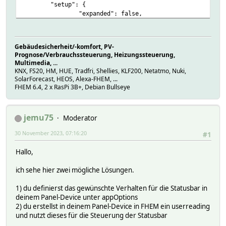
"setup": {
"expanded": false,
"iconSet": [
{ "val": "^ok$", "icon": "mdi-bat
{ "val": "^low$", "icon": "mdi-batte
Gebäudesicherheit/-komfort, PV-
Prognose/Verbrauchssteuerung, Heizungssteuerung,
],
Multimedia, ...
"listItems": [
KNX, FS20, HM, HUE, Tradfri, Shellies, KLF200, Netatmo, Nuki,
{
SolarForecast, HEOS, Alexa-FHEM, ...
"class1": "col-8 text",
FHEM 6.4, 2 x RasPi 3B+, Debian Bullseye
"text1": ["Connected.bd_fenster.Readings.
"class2": "col-4 text",
"text2": ["Connected.bd_fenster.Readings.
jemu75
Moderator
"divider
},
30 November 2023, 07:16:20
#1
{
"class1": "col-8 text",
Hallo,
"text1": ["Connected.bd_fenst
},
ich sehe hier zwei mögliche Lösungen.
{
"class1": "col-8 text",
1) du definierst das gewünschte Verhalten für die Statusbar in
"text1": ["Connected.dg_fenster_bad.Readi
deinem Panel-Device unter appOptions
"class2": "col-4 text",
2) du erstellst in deinem Panel-Device in FHEM ein userreading
"icon2": ["Connected.dg_fenster_bad.Re
und nutzt dieses für die Steuerung der Statusbar
},