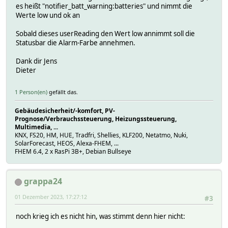
es heißt "notifier_batt_warning:batteries" und nimmt die
Werte low und ok an
Sobald dieses userReading den Wert low annimmt soll die
Statusbar die Alarm-Farbe annehmen.
Dank dir Jens
Dieter
1 Person(en)
gefällt das.
Gebäudesicherheit/-komfort, PV-
Prognose/Verbrauchssteuerung, Heizungssteuerung,
Multimedia, ...
KNX, FS20, HM, HUE, Tradfri, Shellies, KLF200, Netatmo, Nuki,
SolarForecast, HEOS, Alexa-FHEM, ...
FHEM 6.4, 2 x RasPi 3B+, Debian Bullseye
grappa24
01 Dezember 2023, 17:27:12
#3
noch krieg ich es nicht hin, was stimmt denn hier nicht: