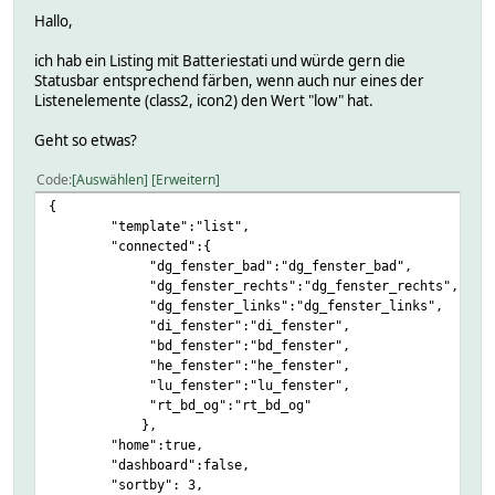
Hallo,
ich hab ein Listing mit Batteriestati und würde gern die
Statusbar entsprechend färben, wenn auch nur eines der
Listenelemente (class2, icon2) den Wert "low" hat.
Geht so etwas?
Code
Auswählen
Erweitern
{
"template":"list",
"connected":{
"dg_fenster_bad":"dg_fenster_bad",
"dg_fenster_rechts":"dg_fenster_rechts",
"dg_fenster_links":"dg_fenster_links",
"di_fenster":"di_fenster",
"bd_fenster":"bd_fenster",
"he_fenster":"he_fenster",
"lu_fenster":"lu_fenster",
"rt_bd_og":"rt_bd_og"
},
"home":true,
"dashboard":false,
"sortby": 3,