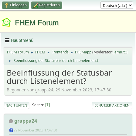
Einloggen
Registrieren
FHEM Forum
Hauptmenü
FHEM Forum
FHEM
Frontends
FHEMapp
(Moderator:
jemu75
)
►
►
►
Beeinflussung der Statusbar durch Listenelement?
►
Beeinflussung der Statusbar
durch Listenelement?
Begonnen von grappa24, 29 November 2023, 17:47:30
Seiten
1
NACH UNTEN
BENUTZER-AKTIONEN
grappa24
29 November 2023, 17:47:30