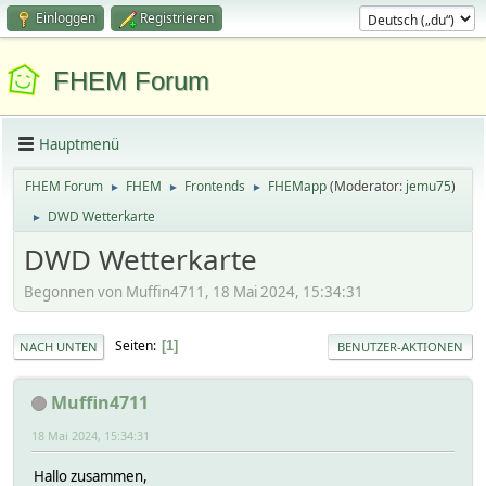
Einloggen
Registrieren
FHEM Forum
Hauptmenü
FHEM Forum
FHEM
Frontends
FHEMapp
(Moderator:
jemu75
)
►
►
►
DWD Wetterkarte
►
DWD Wetterkarte
Begonnen von Muffin4711, 18 Mai 2024, 15:34:31
Seiten
1
NACH UNTEN
BENUTZER-AKTIONEN
Muffin4711
18 Mai 2024, 15:34:31
Hallo zusammen,