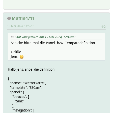
Muffin4711
19 Mai 2024, 14:55:31
#2
Zitat von: jemu75 am 19 Mai 2024, 12:46:03
Schicke bitte mal die Panel- bzw. Tempatedefinition
Grüße
Jens
Hallo Jens, anbei die definition:
{
"name": "Wetterkarte",
"template": "SSCam",
"panel": {
"devices": [
"cam:"
],
"navigation": [