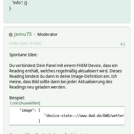
"info": {}
}
jemu75
Moderator
19 Mai 2024, 15:19:25
#3
Spontane Idee:
Du verbindest Dein Panel mit einem FHEM Device, dass ein
Reading enthält, welches regelmäßig aktualisiert wird. Dieses
Reading bindest du dann in deine Image-Definition ein. Ich
meine, dass Bild sollte dann bei jeder Aktualisierung des
Readings neu geladen werden.
Beispiel:
Code
Auswählen
"image": [
"device-state:://www.dwd.de/DWD/wetter/aktuell/d
]