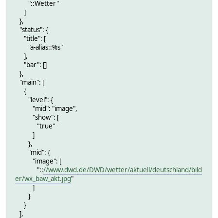
"::Wetter"
]
},
"status": {
"title": [
"a-alias::%s"
],
"bar": []
},
"main": [
{
"level": {
"mid": "image",
"show": [
"true"
]
},
"mid": {
"image": [
"::
//www.dwd.de/DWD/wetter/aktuell/deutschland/bild
er/wx_baw_akt.jpg
"
]
}
}
],