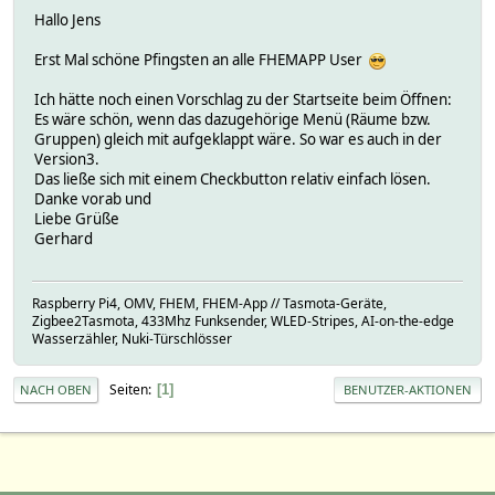
Hallo Jens
Erst Mal schöne Pfingsten an alle FHEMAPP User
Ich hätte noch einen Vorschlag zu der Startseite beim Öffnen:
Es wäre schön, wenn das dazugehörige Menü (Räume bzw.
Gruppen) gleich mit aufgeklappt wäre. So war es auch in der
Version3.
Das ließe sich mit einem Checkbutton relativ einfach lösen.
Danke vorab und
Liebe Grüße
Gerhard
Raspberry Pi4, OMV, FHEM, FHEM-App // Tasmota-Geräte,
Zigbee2Tasmota, 433Mhz Funksender, WLED-Stripes, AI-on-the-edge
Wasserzähler, Nuki-Türschlösser
Seiten
1
NACH OBEN
BENUTZER-AKTIONEN