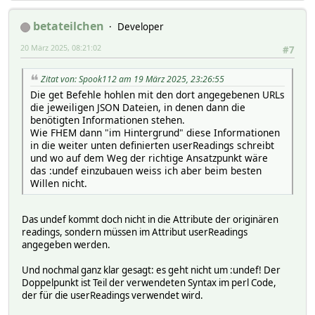
reading205Name Panel_1
reading206JSON data_p2
betateilchen
Developer
reading206Name Panel_2
20 März 2025, 08:21:02
#7
Zitat von: Spook112 am 19 März 2025, 23:26:55
Die get Befehle hohlen mit den dort angegebenen URLs
die jeweiligen JSON Dateien, in denen dann die
benötigten Informationen stehen.
Wie FHEM dann "im Hintergrund" diese Informationen
in die weiter unten definierten userReadings schreibt
und wo auf dem Weg der richtige Ansatzpunkt wäre
das :undef einzubauen weiss ich aber beim besten
Willen nicht.
Das undef kommt doch nicht in die Attribute der originären
readings, sondern müssen im Attribut userReadings
angegeben werden.
Und nochmal ganz klar gesagt: es geht nicht um :undef! Der
Doppelpunkt ist Teil der verwendeten Syntax im perl Code,
der für die userReadings verwendet wird.