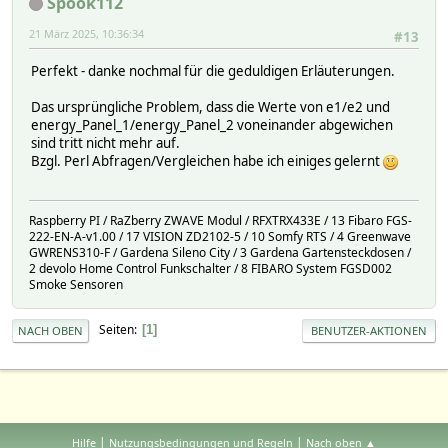
Spook112
21 März 2025, 10:36:34
#13
Perfekt - danke nochmal für die geduldigen Erläuterungen.
Das ursprüngliche Problem, dass die Werte von e1/e2 und
energy_Panel_1/energy_Panel_2 voneinander abgewichen
sind tritt nicht mehr auf.
Bzgl. Perl Abfragen/Vergleichen habe ich einiges gelernt
Raspberry PI / RaZberry ZWAVE Modul / RFXTRX433E / 13 Fibaro FGS-
222-EN-A-v1.00 / 17 VISION ZD2102-5 / 10 Somfy RTS / 4 Greenwave
GWRENS310-F / Gardena Sileno City / 3 Gardena Gartensteckdosen /
2 devolo Home Control Funkschalter / 8 FIBARO System FGSD002
Smoke Sensoren
Seiten
1
NACH OBEN
BENUTZER-AKTIONEN
|
|
Hilfe
Nutzungsbedingungen und Regeln
Nach oben ▲