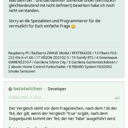
Was dann der : und das dahinter stehende undef (vermutlich
gleichbedeutend mit nicht definiert) bewirken habe ich noch
nicht verstanden.
Sorry an die Spezialisten und Programmierer für die
vermutlich für Euch einfache Frage
Raspberry PI / RaZberry ZWAVE Modul / RFXTRX433E / 13 Fibaro FGS-
222-EN-A-v1.00 / 17 VISION ZD2102-5 / 10 Somfy RTS / 4 Greenwave
GWRENS310-F / Gardena Sileno City / 3 Gardena Gartensteckdosen /
2 devolo Home Control Funkschalter / 8 FIBARO System FGSD002
Smoke Sensoren
betateilchen
Developer
20 März 2025, 21:26:54
#9
Der Vergleich steht vor dem Fragezeichen, nach dem ? ist der
Teil, der gilt, wenn der Vergleich "true" ergibt, nach dem
Doppelpunkt kommt der Teil, der bei "false" ausgeführt wird.