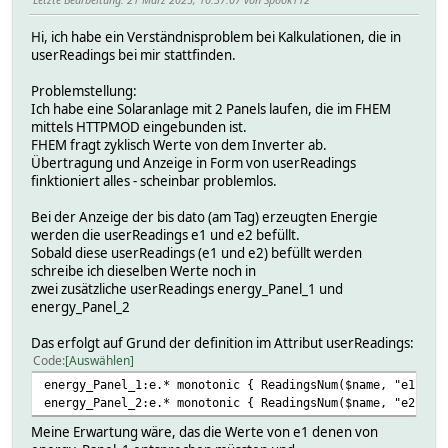
Hi, ich habe ein Verständnisproblem bei Kalkulationen, die in
userReadings bei mir stattfinden.
Problemstellung:
Ich habe eine Solaranlage mit 2 Panels laufen, die im FHEM
mittels HTTPMOD eingebunden ist.
FHEM fragt zyklisch Werte von dem Inverter ab.
Übertragung und Anzeige in Form von userReadings
finktioniert alles - scheinbar problemlos.
Bei der Anzeige der bis dato (am Tag) erzeugten Energie
werden die userReadings e1 und e2 befüllt.
Sobald diese userReadings (e1 und e2) befüllt werden
schreibe ich dieselben Werte noch in
zwei zusätzliche userReadings energy_Panel_1 und
energy_Panel_2
Das erfolgt auf Grund der definition im Attribut userReadings:
Code
Auswählen
energy_Panel_1:e.* monotonic { ReadingsNum($name, "e1", 0
energy_Panel_2:e.* monotonic { ReadingsNum($name, "e2", 0
Meine Erwartung wäre, das die Werte von e1 denen von