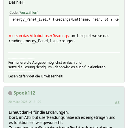
Das hier:
Code
Auswählen
energy_Panel_1:e1.* {ReadingsNum($name, "e1", 0) ? Readin
muss in das Attribut userReadings
, um beispielsweise das
reading energy_Panel_1 zu erzeugen.
-----------------------
Formuliere die Aufgabe möglichst einfach und
setze die Lösung richtig um - dann wird es auch funktionieren.
-----------------------
Lesen gefährdet die Unwissenheit!
Spook112
20 März 2025, 21:21:20
#8
Erneut danke für die Erklärungen.
Dort, im Attribut userReadungs habe ich es eingetragen und
es funktioniert wie gewünscht.
Zugegebenermaßen habe ich den Perl-Ausdruck trotzdem