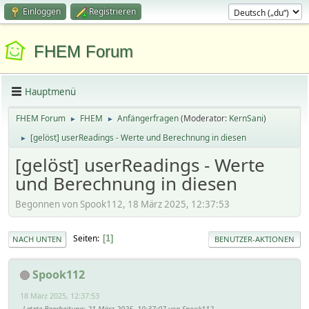
Einloggen
Registrieren
FHEM Forum
Hauptmenü
FHEM Forum
FHEM
Anfängerfragen
(Moderator:
KernSani
)
►
►
[gelöst] userReadings - Werte und Berechnung in diesen
►
[gelöst] userReadings - Werte
und Berechnung in diesen
Begonnen von Spook112, 18 März 2025, 12:37:53
Seiten
1
NACH UNTEN
BENUTZER-AKTIONEN
Spook112
18 März 2025, 12:37:53
Letzte Bearbeitung
: 21 März 2025, 10:37:07 von Spook112