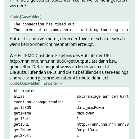
HTTPMOD gelesenen Seite, wenn keine Werte mehr geliefert
werden?
Code
Auswählen
The connection has timed out
The server at nnn.nnn.nnn.nnn is taking too long to respo
Hatte ich schon vermutet, denn der Inverter schaltet sich ab,
wenn kein Sonnenlicht mehr Strom erzeugt.
Wie HTTPMOD mit dem Ergebnis des Aufrufs der URL
http://nnn.nnn.nnn.nnn:8050/getOutputData dann bzw.
generell im Detail umgeht weiss ich leider auch nicht.
Die aufzurufenden URLs und die zu befüllenden userReadings
sind wie schon geschrieben über Attribute definiert.:
Code
Auswählen
Erweitern
Attributes
alias Solaranlage auf dem Garten
event-on-change-reading .
get1JSON data_maxPower
get1Name MaxPower d
get1Poll 1 del
get1URL http://nnn.nnn.nnn.nnn:8050/get
get2Name OutputData 
get2Poll 1 del