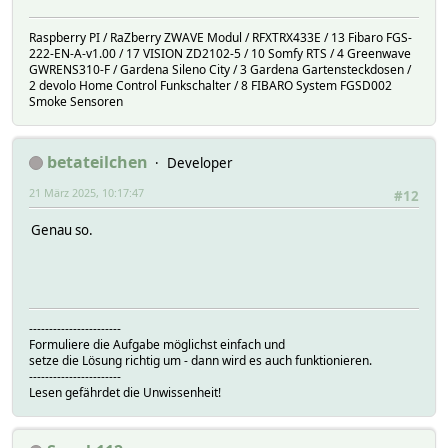
Raspberry PI / RaZberry ZWAVE Modul / RFXTRX433E / 13 Fibaro FGS-
222-EN-A-v1.00 / 17 VISION ZD2102-5 / 10 Somfy RTS / 4 Greenwave
GWRENS310-F / Gardena Sileno City / 3 Gardena Gartensteckdosen /
2 devolo Home Control Funkschalter / 8 FIBARO System FGSD002
Smoke Sensoren
betateilchen
Developer
21 März 2025, 10:17:47
#12
Genau so.
-----------------------
Formuliere die Aufgabe möglichst einfach und
setze die Lösung richtig um - dann wird es auch funktionieren.
-----------------------
Lesen gefährdet die Unwissenheit!