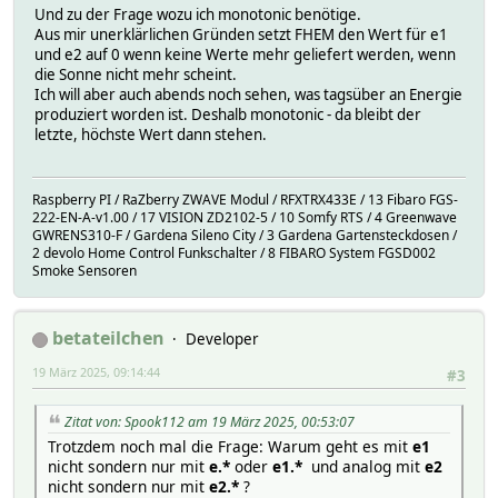
Und zu der Frage wozu ich monotonic benötige.
Aus mir unerklärlichen Gründen setzt FHEM den Wert für e1
und e2 auf 0 wenn keine Werte mehr geliefert werden, wenn
die Sonne nicht mehr scheint.
Ich will aber auch abends noch sehen, was tagsüber an Energie
produziert worden ist. Deshalb monotonic - da bleibt der
letzte, höchste Wert dann stehen.
Raspberry PI / RaZberry ZWAVE Modul / RFXTRX433E / 13 Fibaro FGS-
222-EN-A-v1.00 / 17 VISION ZD2102-5 / 10 Somfy RTS / 4 Greenwave
GWRENS310-F / Gardena Sileno City / 3 Gardena Gartensteckdosen /
2 devolo Home Control Funkschalter / 8 FIBARO System FGSD002
Smoke Sensoren
betateilchen
Developer
19 März 2025, 09:14:44
#3
Zitat von: Spook112 am 19 März 2025, 00:53:07
Trotzdem noch mal die Frage: Warum geht es mit
e1
nicht sondern nur mit
e.*
oder
e1.*
und analog mit
e2
nicht sondern nur mit
e2.*
?