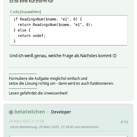
Es ist eine Kurzform für
Code
Auswählen
if ReadingsNum($name, "e1", 0) {
return ReadingsNum($name, "e1", 0);
} else {
return undef;
}
Und ich weiß genau, welche Frage als Nächstes kommt 🙃
-----------------------
Formuliere die Aufgabe möglichst einfach und
setze die Lösung richtig um - dann wird es auch funktionieren.
-----------------------
Lesen gefährdet die Unwissenheit!
betateilchen
Developer
20 März 2025, 21:31:06
#10
Letzte Bearbeitung
: 20 März 2025, 21:34:45 von betateilchen