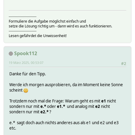
-----------------------
Formuliere die Aufgabe möglichst einfach und
setze die Lösung richtig um - dann wird es auch funktionieren.
-----------------------
Lesen gefährdet die Unwissenheit!
Spook112
19 März 2025, 00:53:07
#2
Danke für den Tipp.
Werde ich morgen ausprobieren, da im Moment keine Sonne
scheint
Trotzdem noch mal die Frage: Warum geht es mit
e1
nicht
sondern nur mit
e.*
oder
e1.*
und analog mit
e2
nicht
sondern nur mit
e2.*
?
e.* sagt doch auch nichts anderes aus als e1 und e2 und e3
etc.