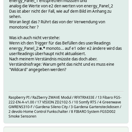
energy_Panel_1 entsprechen müssten und
analog die Werte von e2 den werten von energy_Panel_2
Das ist aber nicht der Fall, wie auf dem Bild im Anhang zu
sehen.
Woran liegt das ? Rührt das von der Verwendung von
monotonic her ?
Was ich auch nicht verstehe:
Wenn ich den Trigger für das Befüllen des userReadings
energy_Panel_2:
e.*
monoto... auf e1 oder e2 ändere wird das
userReadings überhaupt nicht aktualisiert.
Nach meinem Verständnis müsste das doch aber.
Verständnisfrage: Warum geht das nicht und es muss eine
"Wildcard" angegeben werden?
Raspberry PI / RaZberry ZWAVE Modul / RFXTRX433E / 13 Fibaro FGS-
222-EN-A-v1.00 / 17 VISION ZD2102-5 / 10 Somfy RTS / 4 Greenwave
GWRENS310-F / Gardena Sileno City / 3 Gardena Gartensteckdosen /
2 devolo Home Control Funkschalter / 8 FIBARO System FGSD002
Smoke Sensoren