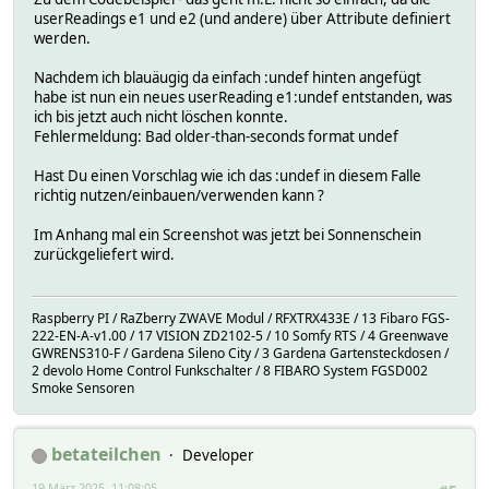
userReadings e1 und e2 (und andere) über Attribute definiert
werden.
Nachdem ich blauäugig da einfach :undef hinten angefügt
habe ist nun ein neues userReading e1:undef entstanden, was
ich bis jetzt auch nicht löschen konnte.
Fehlermeldung: Bad older-than-seconds format undef
Hast Du einen Vorschlag wie ich das :undef in diesem Falle
richtig nutzen/einbauen/verwenden kann ?
Im Anhang mal ein Screenshot was jetzt bei Sonnenschein
zurückgeliefert wird.
Raspberry PI / RaZberry ZWAVE Modul / RFXTRX433E / 13 Fibaro FGS-
222-EN-A-v1.00 / 17 VISION ZD2102-5 / 10 Somfy RTS / 4 Greenwave
GWRENS310-F / Gardena Sileno City / 3 Gardena Gartensteckdosen /
2 devolo Home Control Funkschalter / 8 FIBARO System FGSD002
Smoke Sensoren
betateilchen
Developer
19 März 2025, 11:08:05