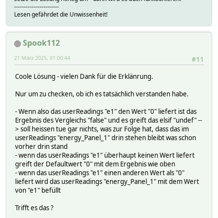
-----------------------
Lesen gefährdet die Unwissenheit!
Spook112
21 März 2025, 01:00:44
#11
Coole Lösung - vielen Dank für die Erklänrung.
Nur um zu checken, ob ich es tatsächlich verstanden habe.
- Wenn also das userReadings "e1" den Wert "0" liefert ist das
Ergebnis des Vergleichs "false" und es greift das elsif "undef" --
> soll heissen tue gar nichts, was zur Folge hat, dass das im
userReadings "energy_Panel_1" drin stehen bleibt was schon
vorher drin stand
- wenn das userReadings "e1" überhaupt keinen Wert liefert
greift der Defaultwert "0" mit dem Ergebnis wie oben
- wenn das userReadings "e1" einen anderen Wert als "0"
liefert wird das userReadings "energy_Panel_1" mit dem Wert
von "e1" befüllt
Trifft es das ?