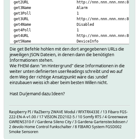
get2URL http://nnn.nnn.nnn.nnn:8050/getOu
get3Name Alarm de
get3Poll 1 del
get3URL http://nnn.nnn.nnn.nnn:8050/g
get4Name Disabled d
get4Poll 1 del
get4URL http://nnn.nnn.nnn.nnn:8050/g
get5Name DeviceInfo 
get5Poll 1 del
Die get Befehle hohlen mit den dort angegebenen URLs die
get5PollDelay 3600 
jeweiligen JSON Dateien, in denen dann die benötigten
get5URL http://nnn.nnn.nnn.nnn:8050/getDe
Informationen stehen.
group Solaranlage d
Wie FHEM dann "im Hintergrund" diese Informationen in die
icon measure_photovoltaic_in
weiter unten definierten userReadings schreibt und wo auf
oldreadings total_power
dem Weg der richtige Ansatzpunkt wäre das :undef
reading101JSON data_maxPow
einzubauen weiss ich aber beim besten Willen nicht.
reading101Name MaxPower
reading201JSON data_e1
Hast Du/jemand dazu Ideen?
reading201Name e1 d
reading202JSON data_e2
reading202Name e2 d
Raspberry PI / RaZberry ZWAVE Modul / RFXTRX433E / 13 Fibaro FGS-
reading203JSON data_te1
222-EN-A-v1.00 / 17 VISION ZD2102-5 / 10 Somfy RTS / 4 Greenwave
reading203Name te1 
GWRENS310-F / Gardena Sileno City / 3 Gardena Gartensteckdosen /
reading204JSON data_te2
2 devolo Home Control Funkschalter / 8 FIBARO System FGSD002
reading204Name te2 
Smoke Sensoren
reading205JSON data_p1