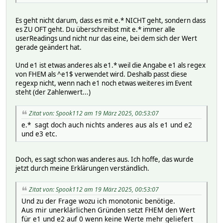
Es geht nicht darum, dass es mit e.* NICHT geht, sondern dass
es ZU OFT geht. Du überschreibst mit e.* immer alle
userReadings und nicht nur das eine, bei dem sich der Wert
gerade geändert hat.
Und e1 ist etwas anderes als e1.* weil die Angabe e1 als regex
von FHEM als ^e1$ verwendet wird. Deshalb passt diese
regexp nicht, wenn nach e1 noch etwas weiteres im Event
steht (der Zahlenwert...)
Zitat von: Spook112 am 19 März 2025, 00:53:07
e.* sagt doch auch nichts anderes aus als e1 und e2
und e3 etc.
Doch, es sagt schon was anderes aus. Ich hoffe, das wurde
jetzt durch meine Erklärungen verständlich.
Zitat von: Spook112 am 19 März 2025, 00:53:07
Und zu der Frage wozu ich monotonic benötige.
Aus mir unerklärlichen Gründen setzt FHEM den Wert
für e1 und e2 auf 0 wenn keine Werte mehr geliefert