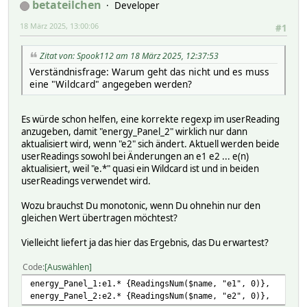
betateilchen
Developer
18 März 2025, 13:00:06
#1
Zitat von: Spook112 am 18 März 2025, 12:37:53
Verständnisfrage: Warum geht das nicht und es muss
eine "Wildcard" angegeben werden?
Es würde schon helfen, eine korrekte regexp im userReading
anzugeben, damit "energy_Panel_2" wirklich nur dann
aktualisiert wird, wenn "e2" sich ändert. Aktuell werden beide
userReadings sowohl bei Änderungen an e1 e2 ... e(n)
aktualisiert, weil "e.*" quasi ein Wildcard ist und in beiden
userReadings verwendet wird.
Wozu brauchst Du monotonic, wenn Du ohnehin nur den
gleichen Wert übertragen möchtest?
Vielleicht liefert ja das hier das Ergebnis, das Du erwartest?
Code
Auswählen
energy_Panel_1:e1.* {ReadingsNum($name, "e1", 0)},
energy_Panel_2:e2.* {ReadingsNum($name, "e2", 0)},