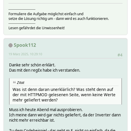
-----------------------
Formuliere die Aufgabe möglichst einfach und
setze die Lösung richtig um - dann wird es auch funktionieren.
-----------------------
Lesen gefährdet die Unwissenheit!
Spook112
19 März 2025, 10:29:10
#4
Danke sehr schön erklärt.
Das mit den regEx habe ich verstanden.
Zitat
Was ist denn daran unerklärlich? Was steht denn auf
der mit HTTPMOD gelesenen Seite, wenn keine Werte
mehr geliefert werden?
Muss ich heute Abend mal ausprobieren.
Ich meine dann wird gar nichts geliefert, da der Inverter dann
nicht mehr erreichbar ist.
Zu dem Codebeispiel - das geht m.E. nicht so einfach, da die