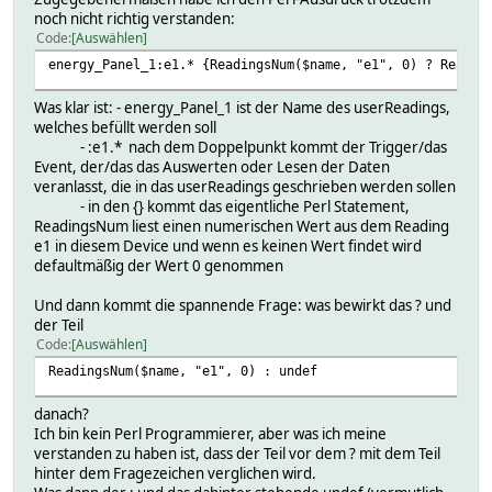
noch nicht richtig verstanden:
Code
Auswählen
energy_Panel_1:e1.* {ReadingsNum($name, "e1", 0) ? Readin
Was klar ist: - energy_Panel_1 ist der Name des userReadings,
welches befüllt werden soll
- :e1.* nach dem Doppelpunkt kommt der Trigger/das
Event, der/das das Auswerten oder Lesen der Daten
veranlasst, die in das userReadings geschrieben werden sollen
- in den {} kommt das eigentliche Perl Statement,
ReadingsNum liest einen numerischen Wert aus dem Reading
e1 in diesem Device und wenn es keinen Wert findet wird
defaultmäßig der Wert 0 genommen
Und dann kommt die spannende Frage: was bewirkt das ? und
der Teil
Code
Auswählen
ReadingsNum($name, "e1", 0) : undef
danach?
Ich bin kein Perl Programmierer, aber was ich meine
verstanden zu haben ist, dass der Teil vor dem ? mit dem Teil
hinter dem Fragezeichen verglichen wird.