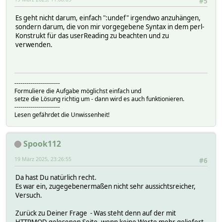
#5
Es geht nicht darum, einfach ":undef" irgendwo anzuhängen,
sondern darum, die von mir vorgegebene Syntax in dem perl-
Konstrukt für das userReading zu beachten und zu
verwenden.
-----------------------
Formuliere die Aufgabe möglichst einfach und
setze die Lösung richtig um - dann wird es auch funktionieren.
-----------------------
Lesen gefährdet die Unwissenheit!
Spook112
19 März 2025, 23:26:55
#6
Da hast Du natürlich recht.
Es war ein, zugegebenermaßen nicht sehr aussichtsreicher,
Versuch.
Zurück zu Deiner Frage - Was steht denn auf der mit