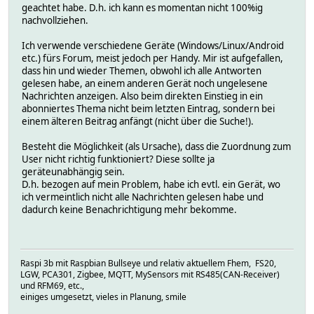
geachtet habe. D.h. ich kann es momentan nicht 100%ig
nachvollziehen.
Ich verwende verschiedene Geräte (Windows/Linux/Android
etc.) fürs Forum, meist jedoch per Handy. Mir ist aufgefallen,
dass hin und wieder Themen, obwohl ich alle Antworten
gelesen habe, an einem anderen Gerät noch ungelesene
Nachrichten anzeigen. Also beim direkten Einstieg in ein
abonniertes Thema nicht beim letzten Eintrag, sondern bei
einem älteren Beitrag anfängt (nicht über die Suche!).
Besteht die Möglichkeit (als Ursache), dass die Zuordnung zum
User nicht richtig funktioniert? Diese sollte ja
geräteunabhängig sein.
D.h. bezogen auf mein Problem, habe ich evtl. ein Gerät, wo
ich vermeintlich nicht alle Nachrichten gelesen habe und
dadurch keine Benachrichtigung mehr bekomme.
Raspi 3b mit Raspbian Bullseye und relativ aktuellem Fhem, FS20,
LGW, PCA301, Zigbee, MQTT, MySensors mit RS485(CAN-Receiver)
und RFM69, etc.,
einiges umgesetzt, vieles in Planung, smile