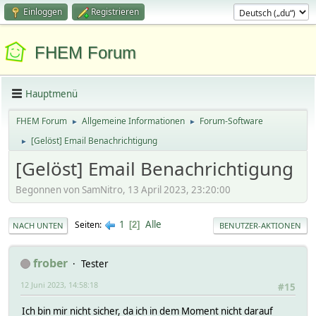
Einloggen
Registrieren
FHEM Forum
Hauptmenü
FHEM Forum
Allgemeine Informationen
Forum-Software
►
►
[Gelöst] Email Benachrichtigung
►
[Gelöst] Email Benachrichtigung
Begonnen von SamNitro, 13 April 2023, 23:20:00
1
Alle
Seiten
2
NACH UNTEN
BENUTZER-AKTIONEN
frober
Tester
12 Juni 2023, 14:58:18
#15
Ich bin mir nicht sicher, da ich in dem Moment nicht darauf