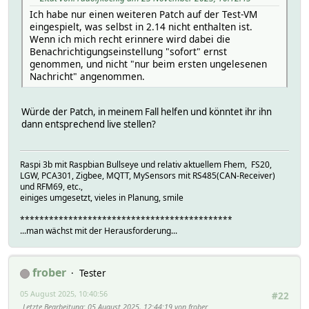
Ich habe nur einen weiteren Patch auf der Test-VM
eingespielt, was selbst in 2.14 nicht enthalten ist.
Wenn ich mich recht erinnere wird dabei die
Benachrichtigungseinstellung "sofort" ernst
genommen, und nicht "nur beim ersten ungelesenen
Nachricht" angenommen.
Würde der Patch, in meinem Fall helfen und könntet ihr ihn
dann entsprechend live stellen?
Raspi 3b mit Raspbian Bullseye und relativ aktuellem Fhem, FS20,
LGW, PCA301, Zigbee, MQTT, MySensors mit RS485(CAN-Receiver)
und RFM69, etc.,
einiges umgesetzt, vieles in Planung, smile
********************************************
...man wächst mit der Herausforderung...
frober
Tester
05 August 2025, 10:40:56
#22
Letzte Bearbeitung
: 05 August 2025, 12:44:19 von frober