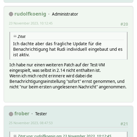
rudolfkoenig
Administrator
23 November 2023, 10:12:45
#20
Zitat
Ich dachte aber das fragliche Update für die
Benachrichtigung hat Rudi individuell eingebaut und es
ist aktiv.
Ich habe nur einen weiteren Patch auf der Test-VM
eingespielt, was selbst in 2.14 nicht enthalten ist.
Wenn ich mich recht erinnere wird dabei die
Benachrichtigungseinstellung "sofort" ernst genommen, und
nicht "nur beim ersten ungelesenen Nachricht" angenommen.
frober
Tester
25 November 2023, 08:47:53
#21
Zitat von: rudolfkoenig am 23 November 2023, 10:12:45