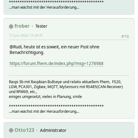
********************************************
...man wächst mit der Herausforderung...
frober
Tester
17 Juni 2023, 15:39:47
#16
@Rudi, heute ist es soweit, ein neuer Post ohne
Benachrichtigung.
https://forum.fhem.de/index.php?msg=1278988
Raspi 3b mit Raspbian Bullseye und relativ aktuellem Fhem, FS20,
LGW, PCA301, Zigbee, MQTT, MySensors mit RS485(CAN-Receiver)
und RFM69, etc.,
einiges umgesetzt, vieles in Planung, smile
********************************************
...man wächst mit der Herausforderung...
Otto123
Administrator