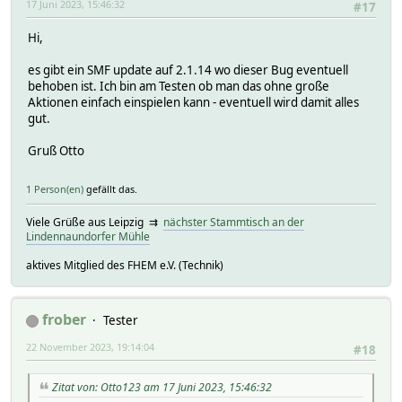
17 Juni 2023, 15:46:32
#17
Hi,
es gibt ein SMF update auf 2.1.14 wo dieser Bug eventuell
behoben ist. Ich bin am Testen ob man das ohne große
Aktionen einfach einspielen kann - eventuell wird damit alles
gut.
Gruß Otto
1 Person(en)
gefällt das.
Viele Grüße aus Leipzig ⇉
nächster Stammtisch an der
Lindennaundorfer Mühle
aktives Mitglied des FHEM e.V. (Technik)
frober
Tester
22 November 2023, 19:14:04
#18
Zitat von: Otto123 am 17 Juni 2023, 15:46:32