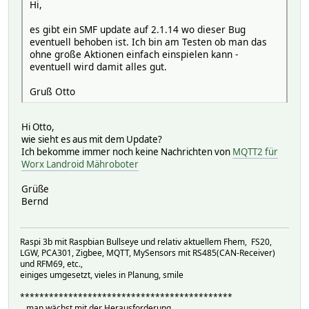
Hi,
es gibt ein SMF update auf 2.1.14 wo dieser Bug
eventuell behoben ist. Ich bin am Testen ob man das
ohne große Aktionen einfach einspielen kann -
eventuell wird damit alles gut.
Gruß Otto
Hi Otto,
wie sieht es aus mit dem Update?
Ich bekomme immer noch keine Nachrichten von
MQTT2 für
Worx Landroid Mähroboter
Grüße
Bernd
Raspi 3b mit Raspbian Bullseye und relativ aktuellem Fhem, FS20,
LGW, PCA301, Zigbee, MQTT, MySensors mit RS485(CAN-Receiver)
und RFM69, etc.,
einiges umgesetzt, vieles in Planung, smile
********************************************
...man wächst mit der Herausforderung...