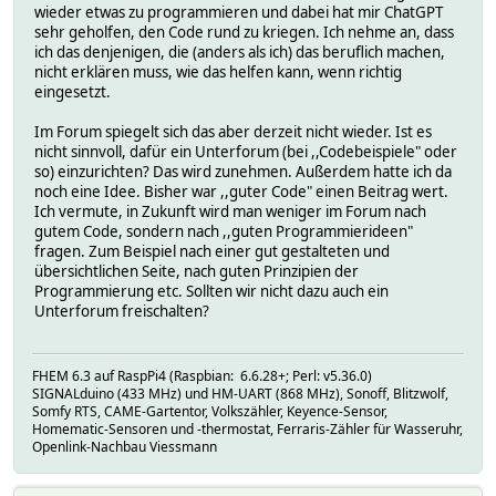
wieder etwas zu programmieren und dabei hat mir ChatGPT
sehr geholfen, den Code rund zu kriegen. Ich nehme an, dass
ich das denjenigen, die (anders als ich) das beruflich machen,
nicht erklären muss, wie das helfen kann, wenn richtig
eingesetzt.
Im Forum spiegelt sich das aber derzeit nicht wieder. Ist es
nicht sinnvoll, dafür ein Unterforum (bei ,,Codebeispiele" oder
so) einzurichten? Das wird zunehmen. Außerdem hatte ich da
noch eine Idee. Bisher war ,,guter Code" einen Beitrag wert.
Ich vermute, in Zukunft wird man weniger im Forum nach
gutem Code, sondern nach ,,guten Programmierideen"
fragen. Zum Beispiel nach einer gut gestalteten und
übersichtlichen Seite, nach guten Prinzipien der
Programmierung etc. Sollten wir nicht dazu auch ein
Unterforum freischalten?
FHEM 6.3 auf RaspPi4 (Raspbian: 6.6.28+; Perl: v5.36.0)
SIGNALduino (433 MHz) und HM-UART (868 MHz), Sonoff, Blitzwolf,
Somfy RTS, CAME-Gartentor, Volkszähler, Keyence-Sensor,
Homematic-Sensoren und -thermostat, Ferraris-Zähler für Wasseruhr,
Openlink-Nachbau Viessmann