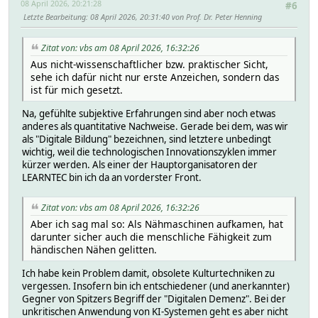
08 April 2026, 20:21:28
#6
Letzte Bearbeitung
: 08 April 2026, 20:31:40 von Prof. Dr. Peter Henning
Zitat von: vbs am 08 April 2026, 16:32:26
Aus nicht-wissenschaftlicher bzw. praktischer Sicht,
sehe ich dafür nicht nur erste Anzeichen, sondern das
ist für mich gesetzt.
Na, gefühlte subjektive Erfahrungen sind aber noch etwas
anderes als quantitative Nachweise. Gerade bei dem, was wir
als "Digitale Bildung" bezeichnen, sind letztere unbedingt
wichtig, weil die technologischen Innovationszyklen immer
kürzer werden. Als einer der Hauptorganisatoren der
LEARNTEC bin ich da an vorderster Front.
Zitat von: vbs am 08 April 2026, 16:32:26
Aber ich sag mal so: Als Nähmaschinen aufkamen, hat
darunter sicher auch die menschliche Fähigkeit zum
händischen Nähen gelitten.
Ich habe kein Problem damit, obsolete Kulturtechniken zu
vergessen. Insofern bin ich entschiedener (und anerkannter)
Gegner von Spitzers Begriff der "Digitalen Demenz". Bei der
unkritischen Anwendung von KI-Systemen geht es aber nicht