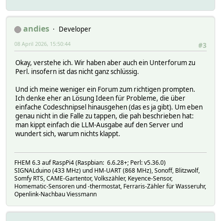
andies
Developer
08 April 2026, 15:50:44
#3
Okay, verstehe ich. Wir haben aber auch ein Unterforum zu
Perl. insofern ist das nicht ganz schlüssig.
Und ich meine weniger ein Forum zum richtigen prompten.
Ich denke eher an Lösung Ideen für Probleme, die über
einfache Codeschnipsel hinausgehen (das es ja gibt). Um eben
genau nicht in die Falle zu tappen, die pah beschrieben hat:
man kippt einfach die LLM-Ausgabe auf den Server und
wundert sich, warum nichts klappt.
FHEM 6.3 auf RaspPi4 (Raspbian: 6.6.28+; Perl: v5.36.0)
SIGNALduino (433 MHz) und HM-UART (868 MHz), Sonoff, Blitzwolf,
Somfy RTS, CAME-Gartentor, Volkszähler, Keyence-Sensor,
Homematic-Sensoren und -thermostat, Ferraris-Zähler für Wasseruhr,
Openlink-Nachbau Viessmann