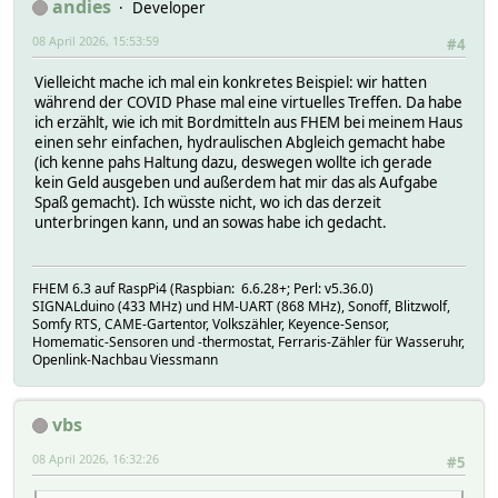
andies
Developer
08 April 2026, 15:53:59
#4
Vielleicht mache ich mal ein konkretes Beispiel: wir hatten
während der COVID Phase mal eine virtuelles Treffen. Da habe
ich erzählt, wie ich mit Bordmitteln aus FHEM bei meinem Haus
einen sehr einfachen, hydraulischen Abgleich gemacht habe
(ich kenne pahs Haltung dazu, deswegen wollte ich gerade
kein Geld ausgeben und außerdem hat mir das als Aufgabe
Spaß gemacht). Ich wüsste nicht, wo ich das derzeit
unterbringen kann, und an sowas habe ich gedacht.
FHEM 6.3 auf RaspPi4 (Raspbian: 6.6.28+; Perl: v5.36.0)
SIGNALduino (433 MHz) und HM-UART (868 MHz), Sonoff, Blitzwolf,
Somfy RTS, CAME-Gartentor, Volkszähler, Keyence-Sensor,
Homematic-Sensoren und -thermostat, Ferraris-Zähler für Wasseruhr,
Openlink-Nachbau Viessmann
vbs
08 April 2026, 16:32:26
#5