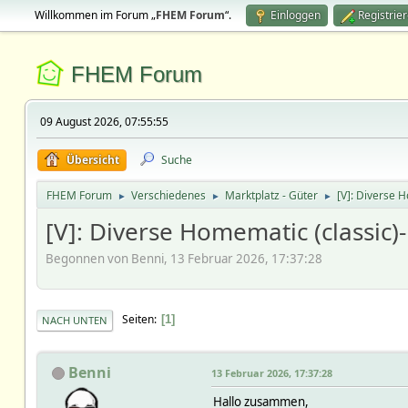
Willkommen im Forum „
FHEM Forum
“.
Einloggen
Registrie
FHEM Forum
09 August 2026, 07:55:55
Übersicht
Suche
FHEM Forum
Verschiedenes
Marktplatz - Güter
[V]: Diverse 
►
►
►
[V]: Diverse Homematic (classi
Begonnen von Benni, 13 Februar 2026, 17:37:28
Seiten
1
NACH UNTEN
Benni
13 Februar 2026, 17:37:28
Hallo zusammen,