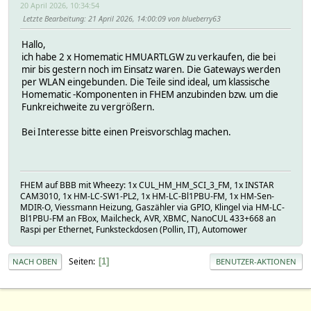
20 April 2026, 10:34:54
Letzte Bearbeitung
: 21 April 2026, 14:00:09 von blueberry63
Hallo,
ich habe 2 x Homematic HMUARTLGW zu verkaufen, die bei
mir bis gestern noch im Einsatz waren. Die Gateways werden
per WLAN eingebunden. Die Teile sind ideal, um klassische
Homematic -Komponenten in FHEM anzubinden bzw. um die
Funkreichweite zu vergrößern.
Bei Interesse bitte einen Preisvorschlag machen.
FHEM auf BBB mit Wheezy: 1x CUL_HM_HM_SCI_3_FM, 1x INSTAR
CAM3010, 1x HM-LC-SW1-PL2, 1x HM-LC-Bl1PBU-FM, 1x HM-Sen-
MDIR-O, Viessmann Heizung, Gaszähler via GPIO, Klingel via HM-LC-
Bl1PBU-FM an FBox, Mailcheck, AVR, XBMC, NanoCUL 433+668 an
Raspi per Ethernet, Funksteckdosen (Pollin, IT), Automower
Seiten
1
NACH OBEN
BENUTZER-AKTIONEN