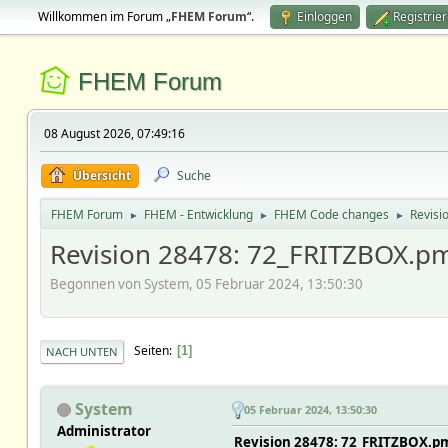
Willkommen im Forum „
FHEM Forum
“.
Einloggen
Registrie
FHEM Forum
08 August 2026, 07:49:16
Übersicht
Suche
FHEM Forum
FHEM - Entwicklung
FHEM Code changes
Revisi
►
►
►
Revision 28478: 72_FRITZBOX.pm
Begonnen von System, 05 Februar 2024, 13:50:30
Seiten
1
NACH UNTEN
System
05 Februar 2024, 13:50:30
Administrator
Revision 28478: 72_FRITZBOX.pm