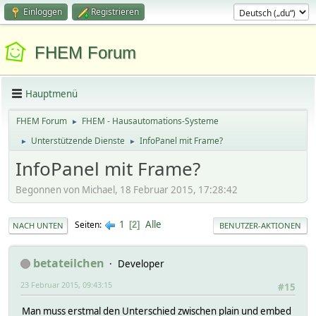
Einloggen
Registrieren
FHEM Forum
Hauptmenü
FHEM Forum
FHEM - Hausautomations-Systeme
►
Unterstützende Dienste
InfoPanel mit Frame?
►
►
InfoPanel mit Frame?
Begonnen von Michael, 18 Februar 2015, 17:28:42
1
Alle
Seiten
2
NACH UNTEN
BENUTZER-AKTIONEN
betateilchen
Developer
23 Februar 2015, 09:43:15
#15
Man muss erstmal den Unterschied zwischen plain und embed