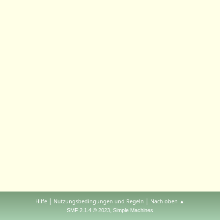
|
|
Hilfe
Nutzungsbedingungen und Regeln
Nach oben ▲
,
SMF 2.1.4 © 2023
Simple Machines