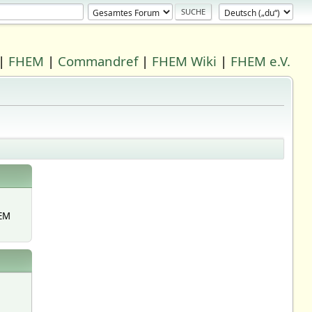
|
FHEM
|
Commandref
|
FHEM Wiki
|
FHEM e.V.
EM