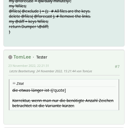
my @forecast = qw/daily minutely/;
my %files;
@files{ @exclude } = (); # All files are the keys.
delete @files{ @forecast }; # Remove the links.
my @diff = keys %files;
return Dumper \@diff;
}
TomLee
Tester
23 November 2022, 22:21:31
#7
Letzte Bearbeitung
: 24 November 2022, 15:21:44 von TomLee
Zitat
die etwas länger ist :[
/quote]
Korrektur, wenn man nur die benötigte Anzahl Zeichen
betrachtet ist die Variante kürzer.