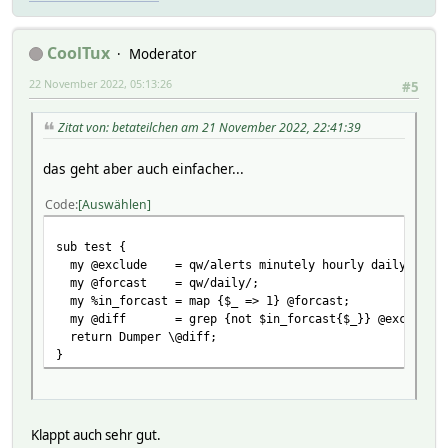
CoolTux
Moderator
22 November 2022, 05:13:26
#5
Zitat von: betateilchen am 21 November 2022, 22:41:39
das geht aber auch einfacher...
Code
Auswählen
sub test {
my @exclude = qw/alerts minutely hourly daily/;
my @forcast = qw/daily/;
my %in_forcast = map {$_ => 1} @forcast;
my @diff = grep {not $in_forcast{$_}} @exclude;
return Dumper \@diff;
}
Klappt auch sehr gut.