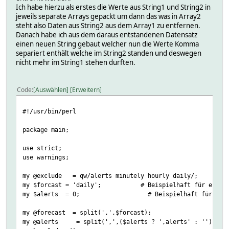
Ich habe hierzu als erstes die Werte aus String1 und String2 in
jeweils separate Arrays gepackt um dann das was in Array2
steht also Daten aus String2 aus dem Array1 zu entfernen.
Danach habe ich aus dem daraus entstandenen Datensatz
einen neuen String gebaut welcher nun die Werte Komma
separiert enthält welche im String2 standen und deswegen
nicht mehr im String1 stehen durften.
Code
Auswählen
Erweitern
#!/usr/bin/perl
package main;
use strict;
use warnings;
my @exclude = qw/alerts minutely hourly daily/
my $forcast = 'daily'; # Beispielhaft für einen T
my $alerts = 0; # Beispielhaft für einen Teil von Str
my @forecast = split(',',$forcast);
my @alerts = split(',',($alerts ? ',alerts' : ''));