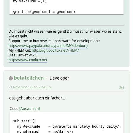
my %exclude =();
@exclude{@exclude} = @exclude;
delete @exclude{@forecast};
delete @exclude{@alerts};
Du musst nicht wissen wie es geht! Du musst nur wissen wo es steht,
print join(',',keys %exclude) . "\n";
wie es geht.
Support me to buy new test hardware for development:
https://www.paypal.com/paypalme/MOldenburg
exit 0;
My FHEM Git:
https://git.cooltux.net/FHEM/
Das TuxNet Wiki:
https://www.cooltux.net
betateilchen
Developer
21 November 2022, 22:41:39
#1
das geht aber auch einfacher...
Code
Auswählen
sub test {
my @exclude = qw/alerts minutely hourly daily/;
my @forcast = qw/daily/;