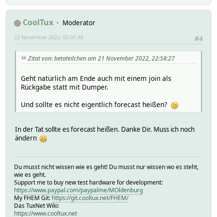
CoolTux
Moderator
22 November 2022, 05:01:45
#4
Zitat von: betateilchen am 21 November 2022, 22:58:27
Geht natürlich am Ende auch mit einem join als
Rückgabe statt mit Dumper.
Und sollte es nicht eigentlich forecast heißen?
In der Tat sollte es forecast heißen. Danke Dir. Muss ich noch
ändern
Du musst nicht wissen wie es geht! Du musst nur wissen wo es steht,
wie es geht.
Support me to buy new test hardware for development:
https://www.paypal.com/paypalme/MOldenburg
My FHEM Git:
https://git.cooltux.net/FHEM/
Das TuxNet Wiki:
https://www.cooltux.net