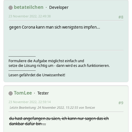
betateilchen
Developer
23 November 2022, 22:49:38
#8
gegen Corona kann man sich wenigstens impfen...
-----------------------
Formuliere die Aufgabe möglichst einfach und
setze die Lösung richtig um - dann wird es auch funktionieren.
-----------------------
Lesen gefährdet die Unwissenheit!
TomLee
Tester
23 November 2022, 22:59:14
#9
Letzte Bearbeitung
: 24 November 2022, 15:22:55 von TomLee
du hast angefangen zu säen, ich kann nur sagen das ich
dankbar dafür bin ...