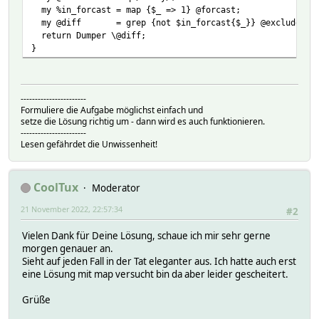
my %in_forcast = map {$_ => 1} @forcast;
my @diff = grep {not $in_forcast{$_}} @exclude;
return Dumper \@diff;
}
-----------------------
Formuliere die Aufgabe möglichst einfach und
setze die Lösung richtig um - dann wird es auch funktionieren.
-----------------------
Lesen gefährdet die Unwissenheit!
CoolTux
Moderator
21 November 2022, 22:57:34
#2
Vielen Dank für Deine Lösung, schaue ich mir sehr gerne
morgen genauer an.
Sieht auf jeden Fall in der Tat eleganter aus. Ich hatte auch erst
eine Lösung mit map versucht bin da aber leider gescheitert.
Grüße