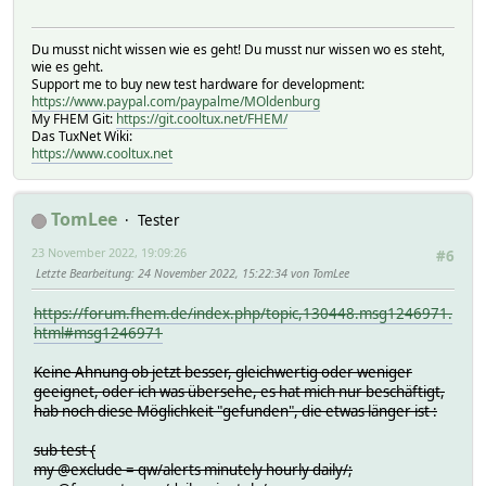
Du musst nicht wissen wie es geht! Du musst nur wissen wo es steht,
wie es geht.
Support me to buy new test hardware for development:
https://www.paypal.com/paypalme/MOldenburg
My FHEM Git:
https://git.cooltux.net/FHEM/
Das TuxNet Wiki:
https://www.cooltux.net
TomLee
Tester
23 November 2022, 19:09:26
#6
Letzte Bearbeitung
: 24 November 2022, 15:22:34 von TomLee
https://forum.fhem.de/index.php/topic,130448.msg1246971.
html#msg1246971
Keine Ahnung ob jetzt besser, gleichwertig oder weniger
geeignet, oder ich was übersehe, es hat mich nur beschäftigt,
hab noch diese Möglichkeit "gefunden", die etwas länger ist :
sub test {
my @exclude = qw/alerts minutely hourly daily/;