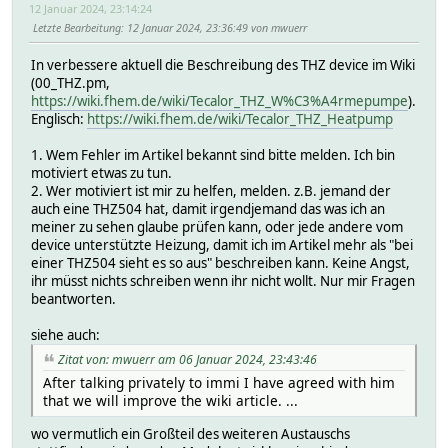
12 Januar 2024, 23:14:24
Letzte Bearbeitung
: 12 Januar 2024, 23:36:49 von mwuerr
In verbessere aktuell die Beschreibung des THZ device im Wiki
(00_THZ.pm,
https://wiki.fhem.de/wiki/Tecalor_THZ_W%C3%A4rmepumpe
).
Englisch:
https://wiki.fhem.de/wiki/Tecalor_THZ_Heatpump
1. Wem Fehler im Artikel bekannt sind bitte melden. Ich bin
motiviert etwas zu tun.
2. Wer motiviert ist mir zu helfen, melden. z.B. jemand der
auch eine THZ504 hat, damit irgendjemand das was ich an
meiner zu sehen glaube prüfen kann, oder jede andere vom
device unterstützte Heizung, damit ich im Artikel mehr als "bei
einer THZ504 sieht es so aus" beschreiben kann. Keine Angst,
ihr müsst nichts schreiben wenn ihr nicht wollt. Nur mir Fragen
beantworten.
siehe auch:
Zitat von: mwuerr am 06 Januar 2024, 23:43:46
After talking privately to immi I have agreed with him
that we will improve the wiki article. ...
wo vermutlich ein Großteil des weiteren Austauschs