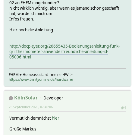
02 an FHEM eingebunden?
Nicht wirklich wichtig, aber wenn es jemand schon geschafft
hat, würde ich mich um
Infos freuen.
Hier noch die Anleitung
http://docplayer.org/26655435-Bedienungsanleitung-funk-
grillthermometer-anwenderfreundliche-anleitung-id-
05006.html
FHEM + Homeassistant - meine HW ->
https://www.trinityonline.de/hardware/
KölnSolar
Developer
23 September 2020, 07:40:06
#1
Vermutlich demnächst
hier
Grüße Markus