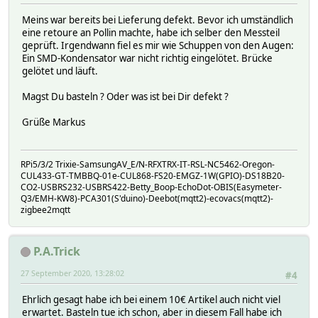
Meins war bereits bei Lieferung defekt. Bevor ich umständlich
eine retoure an Pollin machte, habe ich selber den Messteil
geprüft. Irgendwann fiel es mir wie Schuppen von den Augen:
Ein SMD-Kondensator war nicht richtig eingelötet. Brücke
gelötet und läuft.
Magst Du basteln ? Oder was ist bei Dir defekt ?
Grüße Markus
RPi5/3/2 Trixie-SamsungAV_E/N-RFXTRX-IT-RSL-NC5462-Oregon-
CUL433-GT-TMBBQ-01e-CUL868-FS20-EMGZ-1W(GPIO)-DS18B20-
CO2-USBRS232-USBRS422-Betty_Boop-EchoDot-OBIS(Easymeter-
Q3/EMH-KW8)-PCA301(S'duino)-Deebot(mqtt2)-ecovacs(mqtt2)-
zigbee2mqtt
P.A.Trick
27 September 2020, 13:28:02
#4
Ehrlich gesagt habe ich bei einem 10€ Artikel auch nicht viel
erwartet. Basteln tue ich schon, aber in diesem Fall habe ich