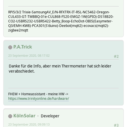
RPi5/3/2 Trixie-SamsungAV_E/N-RFXTRX-IT-RSL-NC5462-Oregon-
CUL433-GT-TMBBQ-01e-CUL868-FS20-EMGZ-1W(GPIO)-DS18B20-
CO2-USBRS232-USBRS422-Betty_Boop-EchoDot-OBIS(Easymeter-
Q3/EMH-KW8)-PCA301(S'duino)-Deebot(mqtt2)-ecovacs(mqtt2)-
zigbee2mqtt
P.A.Trick
23 September 2020, 08:17:02
#2
Danke für die Info, aber mein Thermometer hat sich leider
verabschiedet.
FHEM + Homeassistant - meine HW ->
https://www.trinityonline.de/hardware/
KölnSolar
Developer
23 September 2020, 09:09:13
#3