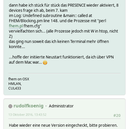
dann habe ich stück für stück das PRESENCE wieder aktiviert, 8
devices frage ich ab, beim 7. kam
im Log: Undefined subroutine &main:: called at
FHEM/Blocking.pm line 148. und die Prozesse mit "perl
fhem.pl
fhem.cfg"
vervielfachten sich... (alle Prozesse jedoch mit W in htop, nicht
Z)
das ging nun soweit das ich keinen Terminal mehr öffnen
konnte...
...hoffe der initiierte Neustart funktioniert, da ich über VPN
auf dem Mac war...
fhem on OSX
HMLAN,
CUL433
rudolfkoenig
Administrator
13 Oktober 2016, 13:43:52
#20
Habe wieder eine neue Version eingecheckt, bitte probieren.