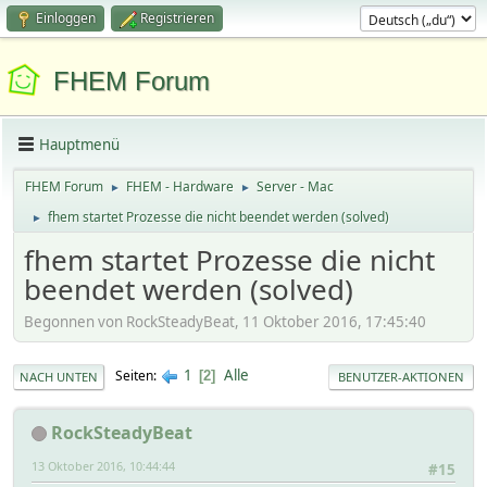
Einloggen
Registrieren
FHEM Forum
Hauptmenü
FHEM Forum
FHEM - Hardware
Server - Mac
►
►
fhem startet Prozesse die nicht beendet werden (solved)
►
fhem startet Prozesse die nicht
beendet werden (solved)
Begonnen von RockSteadyBeat, 11 Oktober 2016, 17:45:40
1
Alle
Seiten
2
NACH UNTEN
BENUTZER-AKTIONEN
RockSteadyBeat
13 Oktober 2016, 10:44:44
#15