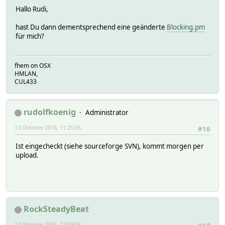
Hallo Rudi,
hast Du dann dementsprechend eine geänderte
Blocking.pm
für mich?
fhem on OSX
HMLAN,
CUL433
rudolfkoenig
Administrator
13 Oktober 2016, 11:25:06
#16
Ist eingecheckt (siehe sourceforge SVN), kommt morgen per
upload.
RockSteadyBeat
13 Oktober 2016, 12:09:06