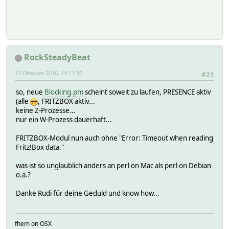
RockSteadyBeat
13 Oktober 2016, 14:11:30
#21
so, neue
Blocking.pm
scheint soweit zu laufen, PRESENCE aktiv
(alle
, FRITZBOX aktiv...
keine Z-Prozesse...
nur ein W-Prozess dauerhaft...
FRITZBOX-Modul nun auch ohne "Error: Timeout when reading
Fritz!Box data."
was ist so unglaublich anders an perl on Mac als perl on Debian
o.ä.?
Danke Rudi für deine Geduld und know how...
fhem on OSX