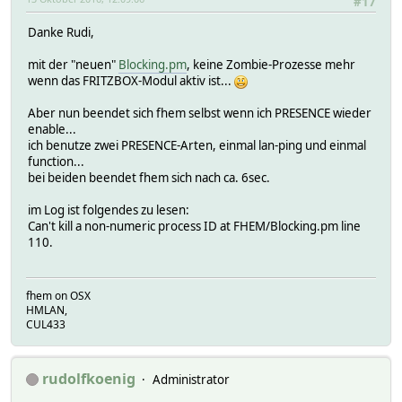
#17
Danke Rudi,
mit der "neuen"
Blocking.pm
, keine Zombie-Prozesse mehr
wenn das FRITZBOX-Modul aktiv ist...
Aber nun beendet sich fhem selbst wenn ich PRESENCE wieder
enable...
ich benutze zwei PRESENCE-Arten, einmal lan-ping und einmal
function...
bei beiden beendet fhem sich nach ca. 6sec.
im Log ist folgendes zu lesen:
Can't kill a non-numeric process ID at FHEM/Blocking.pm line
110.
fhem on OSX
HMLAN,
CUL433
rudolfkoenig
Administrator