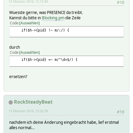
13 Oktober 2016, 12:13:40
#18
Wuesste gerne, was PRESENCE da treibt.
Kannst du bitte in
Blocking.pm
die Zeile
Code
Auswählen
if($h->{pid} !~ m/:/) {
durch
Code
Auswählen
if($h->{pid} =~ m/^\d+$/) {
ersetzen?
RockSteadyBeat
13 Oktober 2016, 13:32:39
#19
nachdem ich deine Änderung eingebracht habe, lief erstmal
alles normal...