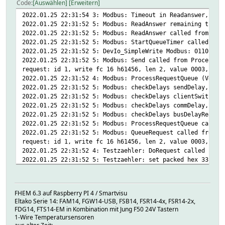
Code
Auswählen
Erweitern
2022.01.25 22:31:54 3: Modbus: Timeout in Readanswer, rea
2022.01.25 22:31:52 5: Modbus: ReadAnswer remaining timeo
2022.01.25 22:31:52 5: Modbus: ReadAnswer called from Set
2022.01.25 22:31:52 5: Modbus: StartQueueTimer called fro
2022.01.25 22:31:52 5: DevIo_SimpleWrite Modbus: 0110f010
2022.01.25 22:31:52 5: Modbus: Send called from ProcessRe
request: id 1, write fc 16 h61456, len 2, value 0003, mas
2022.01.25 22:31:52 4: Modbus: ProcessRequestQueue (V4.4.
2022.01.25 22:31:52 5: Modbus: checkDelays sendDelay, las
2022.01.25 22:31:52 5: Modbus: checkDelays clientSwitchDe
2022.01.25 22:31:52 5: Modbus: checkDelays commDelay, las
2022.01.25 22:31:52 5: Modbus: checkDelays busDelayRead, 
2022.01.25 22:31:52 5: Modbus: ProcessRequestQueue called
2022.01.25 22:31:52 5: Modbus: QueueRequest called from D
request: id 1, write fc 16 h61456, len 2, value 0003, mas
2022.01.25 22:31:52 4: Testzaehler: DoRequest called from
2022.01.25 22:31:52 5: Testzaehler: set packed hex 33 wit
2022.01.25 22:31:52 5: Testzaehler: checkRange for Format
2022.01.25 22:31:52 5: Testzaehler: checkRange for Format
2022.01.25 22:31:52 5: Testzaehler: GetSetChecks returns 
FHEM 6.3 auf Raspberry PI 4 / Smartvisu
2022.01.25 22:31:52 5: Testzaehler: GetSetChecks with for
Eltako Serie 14: FAM14, FGW14-USB, FSB14, FSR14-4x, FSR14-2x,
2022.01.25 22:31:52 4: Testzaehler: set called with Reset
FDG14, FTS14-EM in Kombination mit Jung F50 24V Tastern
1-Wire Temperatursensoren