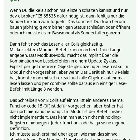
Wenn Du die Relais schon mal einzeln schalten kannst und nur
dev-c-brokenFC5 65535 dafür nötig ist, dann fehlt ja nur die
Sonderfunktion zum Toggeln. Das könntest Du drum herum
bauen (abhängig vom bisherigen Status schließen oder öffnen)
oder ich müsste es im Basismodul als Sonderfall ergänzen.
Dann fehlt noch das Lesen aller Coils gleichzeitig.
Mit korrektem Modbus-Befehl kann man bei fc1 die Länge
angeben. Das Modbus-Modul macht das implizit über die
Kombination von Lesebefehlen in einem Update-Zyklus.
Explizit per get mehrere Objekte gleichzeitig zu lesen ist so im
Modul nicht vorgesehen, aber wenn Das Gerät eh nur 8 Relais
hat, könnte man mit set reread auch alle Objekte auf einmal
lesen lassen und per combine sollte daraus ein einziger Lese-
Befehl mit Länge 8 werden.
Das Schreiben von 8 Coils auf einmal ist ein anderes Thema.
Function code 15 (0f) ist dafür vorgesehen, aber bisher hat
das noch niemand benötigt. Im Modul ist der Befehl bisher
nicht implementiert. Das kann man auch nicht mit holding-
Registern hinbiegen. Jeder function code hat ja seine eigene
Definition.
Ich müsste auch erst mal überlegen, wie man das sinnvoll
abbilden kann. Das Modbus-Modul sieht ja bisher eine einzelne