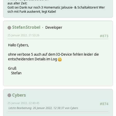
aus alter Zeit:
Gott sei Dank nur noch 3 Homematic Jalousie- & Schaltaktoren! Wer
sich mit Funk auskennt, legt Kabel
StefanStrobel
Developer
25 Januar 2022, 21:53:26
#873
Hallo Cybers,
ohne verbose 5 auch auf dem IO-Device fehlen leider die
entscheidenden Details im Log
Gruß
Stefan
Cybers
25 Januar 2022, 22:40:45
#874
Letzte Bearbeitung
: 26 Januar 2022, 12:38:37 von Cybers