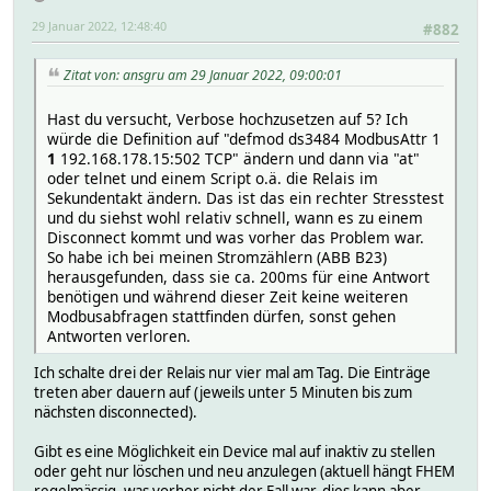
attr ds3484 obj-c26-set 1
29 Januar 2022, 12:48:40
attr ds3484 obj-c27-hint 0,1
#882
attr ds3484 obj-c27-reading Relais28
attr ds3484 obj-c27-set 1
Zitat von: ansgru am 29 Januar 2022, 09:00:01
attr ds3484 obj-c28-hint 0,1
attr ds3484 obj-c28-reading Relais29
Hast du versucht, Verbose hochzusetzen auf 5? Ich
attr ds3484 obj-c28-set 1
würde die Definition auf "defmod ds3484 ModbusAttr 1
attr ds3484 obj-c29-hint 0,1
1
192.168.178.15:502 TCP" ändern und dann via "at"
attr ds3484 obj-c29-reading Relais30
oder telnet und einem Script o.ä. die Relais im
attr ds3484 obj-c29-set 1
Sekundentakt ändern. Das ist das ein rechter Stresstest
attr ds3484 obj-c3-hint 0,1
und du siehst wohl relativ schnell, wann es zu einem
attr ds3484 obj-c3-reading InvSitzplatz
Disconnect kommt und was vorher das Problem war.
attr ds3484 obj-c3-set 1
So habe ich bei meinen Stromzählern (ABB B23)
attr ds3484 obj-c30-hint 0,1
herausgefunden, dass sie ca. 200ms für eine Antwort
attr ds3484 obj-c30-reading Relais31
benötigen und während dieser Zeit keine weiteren
attr ds3484 obj-c30-set 1
Modbusabfragen stattfinden dürfen, sonst gehen
attr ds3484 obj-c31-hint 0,1
Antworten verloren.
attr ds3484 obj-c31-reading Relais32
attr ds3484 obj-c31-set 1
Ich schalte drei der Relais nur vier mal am Tag. Die Einträge
attr ds3484 obj-c4-hint 0,1
treten aber dauern auf (jeweils unter 5 Minuten bis zum
attr ds3484 obj-c4-reading Relais5
nächsten disconnected).
attr ds3484 obj-c4-set 1
attr ds3484 obj-c5-hint 0,1
Gibt es eine Möglichkeit ein Device mal auf inaktiv zu stellen
attr ds3484 obj-c5-reading Relais6
oder geht nur löschen und neu anzulegen (aktuell hängt FHEM
attr ds3484 obj-c5-set 1