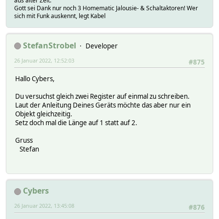
aus alter Zeit:
Gott sei Dank nur noch 3 Homematic Jalousie- & Schaltaktoren! Wer
sich mit Funk auskennt, legt Kabel
StefanStrobel
Developer
26 Januar 2022, 12:52:03
#875
Hallo Cybers,
Du versuchst gleich zwei Register auf einmal zu schreiben.
Laut der Anleitung Deines Geräts möchte das aber nur ein
Objekt gleichzeitig.
Setz doch mal die Länge auf 1 statt auf 2.
Gruss
Stefan
Cybers
26 Januar 2022, 13:45:08
#876