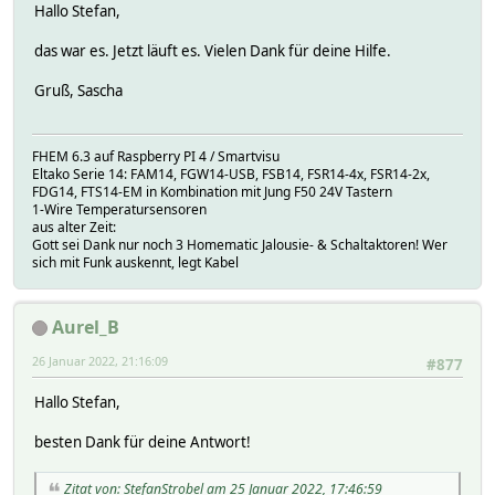
Hallo Stefan,
das war es. Jetzt läuft es. Vielen Dank für deine Hilfe.
Gruß, Sascha
FHEM 6.3 auf Raspberry PI 4 / Smartvisu
Eltako Serie 14: FAM14, FGW14-USB, FSB14, FSR14-4x, FSR14-2x,
FDG14, FTS14-EM in Kombination mit Jung F50 24V Tastern
1-Wire Temperatursensoren
aus alter Zeit:
Gott sei Dank nur noch 3 Homematic Jalousie- & Schaltaktoren! Wer
sich mit Funk auskennt, legt Kabel
Aurel_B
26 Januar 2022, 21:16:09
#877
Hallo Stefan,
besten Dank für deine Antwort!
Zitat von: StefanStrobel am 25 Januar 2022, 17:46:59