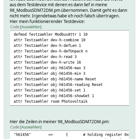
aus dem Testdevice mit denen es dann lief in meine
98_ModbusSDM72DM.pm übernommen. Damit geht es dann
nicht mehr. Irgendetwas habe ich noch falsch übertragen.
Hier mein funktionierender Testdevice:
Code
Auswählen
defmod Testzaehler ModbusAttr 1 10
attr Testzaehler dev-h-combine 10
attr Testzaehler dev-h-defLen 1
attr Testzaehler dev-h-defUnpack n
attr Testzaehler dev-h-read 3
attr Testzaehler dev-h-write 16
attr Testzaehler obj-h61456-max 3
attr Testzaehler obj-h61456-min 3
attr Testzaehler obj-h61456-name Reset
attr Testzaehler obj-h61456-reading Reset
attr Testzaehler obj-h61456-set 1
attr Testzaehler obj-h61456-showGet 1
attr Testzaehler room Photovoltaik
Hier die Zeilen in meiner 98_ModbusSDM72DM.pm:
Code
Auswählen
"h61456"
=>
{
# holding register 0x0014