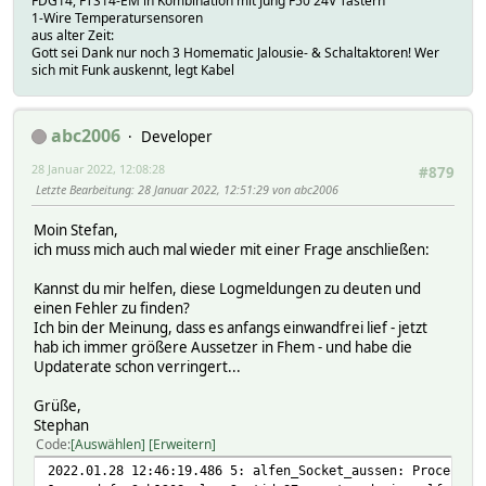
FDG14, FTS14-EM in Kombination mit Jung F50 24V Tastern
1-Wire Temperatursensoren
aus alter Zeit:
Gott sei Dank nur noch 3 Homematic Jalousie- & Schaltaktoren! Wer
sich mit Funk auskennt, legt Kabel
abc2006
Developer
28 Januar 2022, 12:08:28
#879
Letzte Bearbeitung
: 28 Januar 2022, 12:51:29 von abc2006
Moin Stefan,
ich muss mich auch mal wieder mit einer Frage anschließen:
Kannst du mir helfen, diese Logmeldungen zu deuten und
einen Fehler zu finden?
Ich bin der Meinung, dass es anfangs einwandfrei lief - jetzt
hab ich immer größere Aussetzer in Fhem - und habe die
Updaterate schon verringert...
Grüße,
Stephan
Code
Auswählen
Erweitern
2022.01.28 12:46:19.486 5: alfen_Socket_aussen: ProcessRe