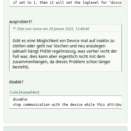
if set to 1, then it will set the loglevel for "disconnec
setstate ds3484 2022-01-28 17:15:24 LichtTreppe 1
setstate ds3484 2022-01-28 22:43:00 state opened
ausprobiert?
Zitat von: tomix am 29 Januar 2022, 12:48:40
Gibt es eine Möglichkeit ein Device mal auf inaktiv zu
stellen oder geht nur löschen und neu anzulegen
(aktuell hängt FHEM regelmässig, was vorher nicht der
Fall war, dies kann aber eigentlich nicht mit dem
zusammenhängen, da dieses Problem schon länger
besteht).
disable?
Code
Auswählen
disable
stop communication with the device while this attribute i