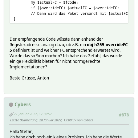
my $actualFC = $fCode;
if ($overrideFC) $actualFC = $overrideFC;
// Dann wird das Paket versandt mit $actualFC -> 
}
Der empfangende Code wüsste dann anhand der
Registeradresse analog dazu, ob z.B. ein
obj-h255-overrideFC
5
definiert ist und welcher FC entsprechend erwartet wird.
Würde das so Sinn machen? Ich habe das Gefühl, das würde
einige Flexibilität bieten für nicht normgerechte
Implementationen?
Beste Grüsse, Anton
Cybers
27 Januar 2022, 12:30:52
#878
Letzte Bearbeitung
: 28 Januar 2022, 13:09:37 von Cybers
Hallo Stefan,
ich habe doch noch ein kleines Problem. Ich habe die Werte