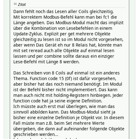
Zitat
Dann fehlt noch das Lesen aller Coils gleichzeitig.
Mit korrektem Modbus-Befehl kann man bei fc1 die
Länge angeben. Das Modbus-Modul macht das implizit
über die Kombination von Lesebefehlen in einem
Update-Zyklus. Explizit per get mehrere Objekte
gleichzeitig zu lesen ist so im Modul nicht vorgesehen,
aber wenn Das Gerät eh nur 8 Relais hat, könnte man
mit set reread auch alle Objekte auf einmal lesen
lassen und per combine sollte daraus ein einziger
Lese-Befehl mit Länge 8 werden.
Das Schreiben von 8 Coils auf einmal ist ein anderes
Thema. Function code 15 (0f) ist dafür vorgesehen,
aber bisher hat das noch niemand benötigt. Im Modul
ist der Befehl bisher nicht implementiert. Das kann
man auch nicht mit holding-Registern hinbiegen. Jeder
function code hat ja seine eigene Definition.
Ich müsste auch erst mal überlegen, wie man das
sinnvoll abbilden kann. Das Modbus-Modul sieht ja
bisher eine einzelne Definition je Objekt vor. In diesem
Fall müste man z.B. beim Set mehrere Werte
übergeben, die dann auf aufeinander folgende Objekte
geschrieben werden...