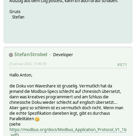
Auszug aus dem Log postest, kann ich auch drauf schauen.
Gruss
Stefan
StefanStrobel
Developer
25 Januar 2022, 17:46:59
#871
Hallo Anton,
die Doku von Waveshare ist gruselig. Vermutlich hat da
jemand die Modbus-Specs schlecht auf chinesisch übersetzt,
dann was kreatives programmiert und am Schluss die
chinesische Doku wieder schlecht auf englisch übersetzt...
Aber ganz so schlimm ist es vermutlich doch nicht. Wenn man
die echte Spezifikation daneben legt, gibt es durchaus
Parallelitäten
(siehe
https://modbus.org/docs/Modbus_Application_Protocol_V1_1b
.pdf
)