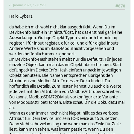
25 Januar 2022, 17:07:29
#870
Hallo Cybers,
da habe ich mich wohl nicht klar ausgedrückt. Wenn Du im
Device-Info hash ein "s" hinzufügst, hat das erst mal gar keine
Auswirkungen. Gültige Objekt-Typen sind nur h für holding
register, i für input register, c für coil und d für digital inputs.
Andere Werte sind im Basis-Modul nicht vorgesehen und
werden hoffentlich immer ignoriert.
Im Device-Info-Hash stehen meist nur die Defaults. Für jedes
einzelne Objekt kann man das im Objekt überschreiben. Statt
defUnpack im Device-Info-Hash einfach unpack im jeweiligen
Objekt benutzen. Die Namen entsprechen übrigens den
Attributen von ModbusAttr. In dessen Doku findest Du
hoffentlich alle Details. Zum Testen kannst Du auch die Werte
jederzeit mit den Attributen von ModbusAttr überschreiben.
Du kannst ModbusSDM72DM als vorkonfigurierte Variante
von ModbusAttr betrachten. Bitte schau Dir die Doku dazu mal
an.
Wenn es dann immer noch nicht klappt, hilft es das verbose-
Attribut für Dein Device und sein IO-Device auf 5 zu setzen.
Dann steht sehr viel im Log und wenn man das Zeile für Zeile
liest, kann man sehen, was intern passiert. Wenn Du den