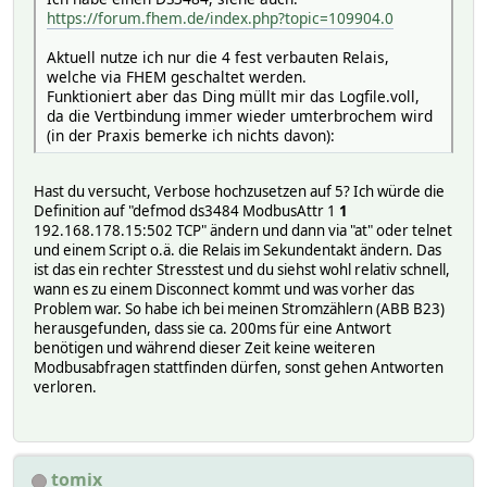
attr ds3484 obj-c19-reading Relais20
2022.01.28 12:46:21.820 4: alfen_Socket_aussen: CreateDat
https://forum.fhem.de/index.php?topic=109904.0
attr ds3484 obj-c19-set 1
2022.01.28 12:46:21.822 5: alfen_Socket_aussen: ParseData
attr ds3484 obj-c2-hint 0,1
Aktuell nutze ich nur die 4 fest verbauten Relais,
attr ds3484 obj-c2-reading InvDoseEingang
welche via FHEM geschaltet werden.
attr ds3484 obj-c2-set 1
Funktioniert aber das Ding müllt mir das Logfile.voll,
attr ds3484 obj-c20-hint 0,1
da die Vertbindung immer wieder umterbrochem wird
attr ds3484 obj-c20-reading Relais21
(in der Praxis bemerke ich nichts davon):
attr ds3484 obj-c20-set 1
attr ds3484 obj-c21-hint 0,1
attr ds3484 obj-c21-reading Relais22
Hast du versucht, Verbose hochzusetzen auf 5? Ich würde die
attr ds3484 obj-c21-set 1
Definition auf "defmod ds3484 ModbusAttr 1
1
attr ds3484 obj-c22-hint 0,1
192.168.178.15:502 TCP" ändern und dann via "at" oder telnet
attr ds3484 obj-c22-reading Relais23
und einem Script o.ä. die Relais im Sekundentakt ändern. Das
attr ds3484 obj-c22-set 1
ist das ein rechter Stresstest und du siehst wohl relativ schnell,
attr ds3484 obj-c23-hint 0,1
wann es zu einem Disconnect kommt und was vorher das
attr ds3484 obj-c23-reading Relais24
Problem war. So habe ich bei meinen Stromzählern (ABB B23)
attr ds3484 obj-c23-set 1
herausgefunden, dass sie ca. 200ms für eine Antwort
attr ds3484 obj-c24-hint 0,1
benötigen und während dieser Zeit keine weiteren
attr ds3484 obj-c24-reading Relais25
Modbusabfragen stattfinden dürfen, sonst gehen Antworten
attr ds3484 obj-c24-set 1
verloren.
attr ds3484 obj-c25-hint 0,1
attr ds3484 obj-c25-reading Relais26
attr ds3484 obj-c25-set 1
attr ds3484 obj-c26-hint 0,1
attr ds3484 obj-c26-reading Relais27
tomix