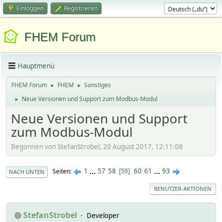
Einloggen
Registrieren
FHEM Forum
Hauptmenü
FHEM Forum
FHEM
Sonstiges
►
►
Neue Versionen und Support zum Modbus-Modul
►
Neue Versionen und Support
zum Modbus-Modul
Begonnen von StefanStrobel, 20 August 2017, 12:11:08
1
...
57
58
60
61
...
93
Seiten
59
NACH UNTEN
BENUTZER-AKTIONEN
StefanStrobel
Developer