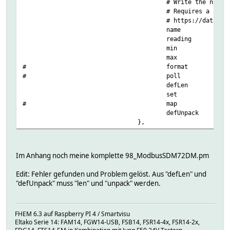
# Write the netwo
# Requires a rest
# https://data.st
name
=
reading
=
min
max
#
format
=
#
poll
=
defLen
=
set
#
map
defUnpack
=
},
Im Anhang noch meine komplette 98_ModbusSDM72DM.pm
Edit: Fehler gefunden und Problem gelöst. Aus "defLen" und
"defUnpack" muss "len" und "unpack" werden.
FHEM 6.3 auf Raspberry PI 4 / Smartvisu
Eltako Serie 14: FAM14, FGW14-USB, FSB14, FSR14-4x, FSR14-2x,