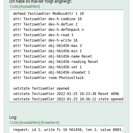
Ich habe es mal wir folgt angelegt:
Code
Auswählen
defmod Testzaehler ModbusAttr 1 10
attr Testzaehler dev-h-combine 10
attr Testzaehler dev-h-defLen 2
attr Testzaehler dev-h-defUnpack n
attr Testzaehler dev-h-read 3
attr Testzaehler dev-h-write 16
attr Testzaehler obj-h61456-max 3
attr Testzaehler obj-h61456-min 3
attr Testzaehler obj-h61456-name Reset
attr Testzaehler obj-h61456-reading Reset
attr Testzaehler obj-h61456-set 1
attr Testzaehler obj-h61456-showGet 1
attr Testzaehler room Photovoltaik
setstate Testzaehler opened
setstate Testzaehler 2022-01-25 10:23:38 Reset 4096
setstate Testzaehler 2022-01-25 10:36:12 state opened
Log:
Code
Auswählen
Erweitern
request: id 1, write fc 16 h61456, len 2, value 0003, mas