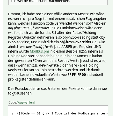
Ich werde mal drüber nachdenken.
Hmmm, ich habe noch einen völlig anderen Ansatz: wie wäre
es, wenn ich pro Register mit einem zusätzlichen Flag angeben
kann, welcher Function Code verwendet werden soll? Also ein
obj-[ih][1-9][0-9]*-overrideFC
? Die Funktionsweise wäre dann
wie folgt: ich würde für das Schalten der Relais "Holding
Register Objekte" definieren (also obj-h255-reading statt obj-
c255-reading) und zusätzlich ein
obj-h255-overrideFC 5
. Also
ähnlich wie
dev-([cdih]-)*write|read
ABER pro Register UND
intern würde
Modbus.pm
in diesem Beispiel h255 intern als
Holding Register behandeln und nur in der Kommunikation
den gewählten FC verwenden. Bei dev*write|read ist es ja so,
dass - wenn ich z.B.
dev-h-write 5
definiere - alle Holding
Registers fortan als Coils betrachtet werden und ich damit
wieder keine individuellen Werte wie
FF FF
,
FF 00
individuell
pro Register definieren kann.
Der Pseudocode für das Erstellen der Pakete könnte dann wie
folgt aussehen:
Code
Auswählen
if ($fCode == 6) { // $fCode ist der Modbus.pm interne Fu