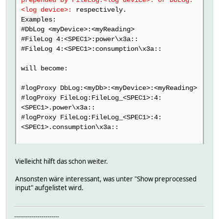
prepended by FileLog:<log device>: or DbLog:
<log device>:
respectively.
Examples:
#DbLog <myDevice>:<myReading>
#FileLog 4:<SPEC1>:power\x3a::
#FileLog 4:<SPEC1>:consumption\x3a::
will become:
#logProxy DbLog:<myDb>:<myDevice>:<myReading>
#logProxy FileLog:FileLog_<SPEC1>:4:
<SPEC1>.power\x3a::
#logProxy FileLog:FileLog_<SPEC1>:4:
<SPEC1>.consumption\x3a::
Vielleicht hilft das schon weiter.
Ansonsten wäre interessant, was unter "Show preprocessed
input" aufgelistet wird.
-----------------------