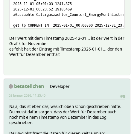
2025-11-01_05:01:03 1241.875
2025-12-01_00:23:52 1918.469
#GaszaehlerCalc:gaszaehler_Counter1_EnergyMonthLast:::
get lp CURRENT INT 2025-01-01_00:00:00 2025-12-31_23:59:5
2025-01-31_05:01:30 3615.207
Der Wert mit dem Timestamp 2025-12-01... ist der Wert in der
2025-03-01_05:01:43 2565.671
Grafik für November
2025-04-01_05:01:39 2448.546
es fehlt halt der Eintrag mit Timestamp 2026-01-01... der den
2025-05-01_05:02:12 2127.460
Wert für Dezember enthält
2025-06-01_04:32:16 1044.731
2025-07-01_05:07:40 712.804
2025-08-01_05:35:49 634.796
2025-09-01_04:47:15 537.453
2025-10-01_04:32:14 768.908
2025-11-01_04:33:07 1579.949
betateilchen
Developer
2025-12-01_00:04:24 2531.025
02 Januar 2026, 11:25:40
#GaszaehlerCalc:gaszaehler_Counter1_EnergyMonthLast:::
#8
Naja, das ist eben das, was ich oben schon geschrieben hatte.
Du musst dafür sorgen, dass der Wert für Dezember auch
noch mit einem Timestamp von Dezember in das Log
geschrieben.
Der svg plot fragt die Daten für diesen Zeitraum ab: