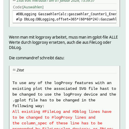
Zitat von: mkraus81 am 01 Januar 2026, 15:59:37
Code
Auswählen
#DBLogging GaszaehlerCalc:gaszaehler_Counter1_EnergyMont
#lp DbLog:DBLogging,offset=365*(60*60*24):GaszaehlerCalc
Wenn man mit logproxy arbeitet, muss man im gplot-file ALLE
Werte durch logproxy ersetzen, auch die aus FileLog oder
DbLog.
Die commandref schreibt dazu:
Zitat
To use any of the logProxy features with an
existing plot the associated SVG file hast to
be changed to use the logProxy device and the
.gplot file has to be changed in the
following way:
All existing #FileLog and #Dblog lines have
to be changed to #logProxy lines and
the column_spec of these line has to be