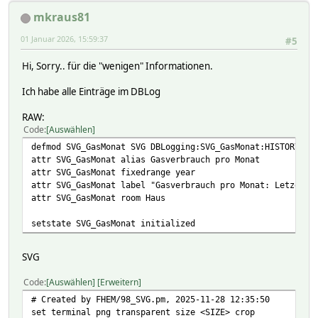
mkraus81
01 Januar 2026, 15:59:37
#5
Hi, Sorry.. für die "wenigen" Informationen.
Ich habe alle Einträge im DBLog
RAW:
Code
Auswählen
defmod SVG_GasMonat SVG DBLogging:SVG_GasMonat:HISTORY
attr SVG_GasMonat alias Gasverbrauch pro Monat
attr SVG_GasMonat fixedrange year
attr SVG_GasMonat label "Gasverbrauch pro Monat: Letzer M
attr SVG_GasMonat room Haus
setstate SVG_GasMonat initialized
SVG
Code
Auswählen
Erweitern
# Created by FHEM/98_SVG.pm, 2025-11-28 12:35:50
set terminal png transparent size <SIZE> crop