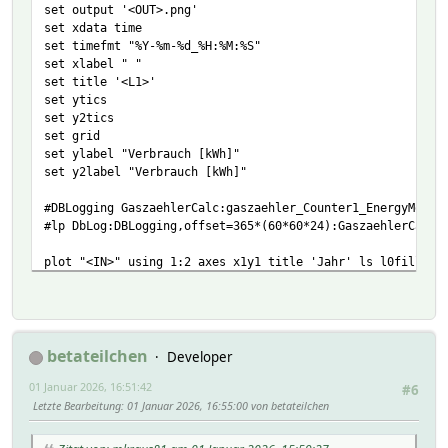
set output '<OUT>.png'
set xdata time
set timefmt "%Y-%m-%d_%H:%M:%S"
set xlabel " "
set title '<L1>'
set ytics
set y2tics
set grid
set ylabel "Verbrauch [kWh]"
set y2label "Verbrauch [kWh]"
#DBLogging GaszaehlerCalc:gaszaehler_Counter1_EnergyMonth
#lp DbLog:DBLogging,offset=365*(60*60*24):GaszaehlerCalc:
plot "<IN>" using 1:2 axes x1y1 title 'Jahr' ls l0fill lw
"<IN>" using 1:2 axes x1y1 title 'Vorjahr' ls l2fill 
betateilchen
Developer
01 Januar 2026, 16:51:42
#6
Letzte Bearbeitung
: 01 Januar 2026, 16:55:00 von betateilchen