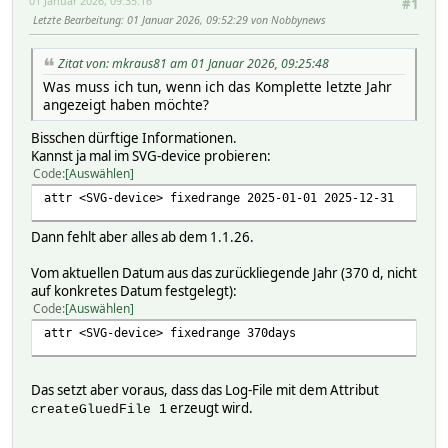
01 Januar 2026, 09:35:16
#1
Letzte Bearbeitung
: 01 Januar 2026, 09:52:29 von Nobbynews
Zitat von: mkraus81 am 01 Januar 2026, 09:25:48
Was muss ich tun, wenn ich das Komplette letzte Jahr
angezeigt haben möchte?
Bisschen dürftige Informationen.
Kannst ja mal im SVG-device probieren:
Code
Auswählen
attr <SVG-device> fixedrange 2025-01-01 2025-12-31
Dann fehlt aber alles ab dem 1.1.26.
Vom aktuellen Datum aus das zurückliegende Jahr (370 d, nicht
auf konkretes Datum festgelegt):
Code
Auswählen
attr <SVG-device> fixedrange 370days
Das setzt aber voraus, dass das Log-File mit dem Attribut
erzeugt wird.
createGluedFile 1