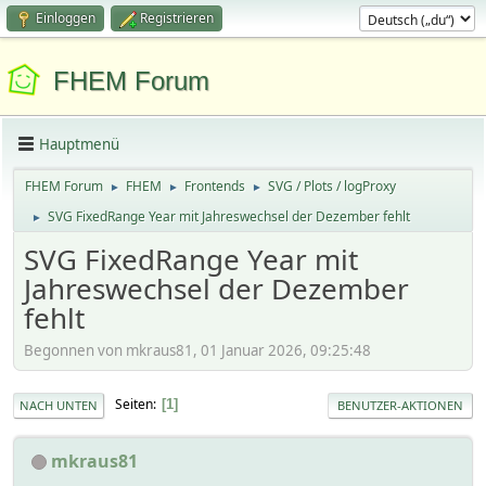
Einloggen
Registrieren
FHEM Forum
Hauptmenü
FHEM Forum
FHEM
Frontends
SVG / Plots / logProxy
►
►
►
SVG FixedRange Year mit Jahreswechsel der Dezember fehlt
►
SVG FixedRange Year mit
Jahreswechsel der Dezember
fehlt
Begonnen von mkraus81, 01 Januar 2026, 09:25:48
Seiten
1
NACH UNTEN
BENUTZER-AKTIONEN
mkraus81