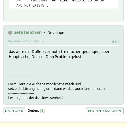
AND h.`TIMESTAMP` NOT LIKE '%-12-31_23:59:59'
AND NOT EXISTS (
SELECT 1
FROM history h2
WHERE h2.Device = 'GaszaehlerCalc'
AND h2.Reading = 'gaszaehler_Counter1_EnergyMonthL
AND h2.`TIMESTAMP` = CONCAT(x.jahr - 1, '-12-31_23
betateilchen
Developer
);
04 Januar 2026, 10:45:37
#10
das wäre mit DbRep vermutlich einfacher gegangen, aber
Hauptsache, Du hast Dein Problem gelöst.
-----------------------
Formuliere die Aufgabe möglichst einfach und
setze die Lösung richtig um - dann wird es auch funktionieren.
-----------------------
Lesen gefährdet die Unwissenheit!
Seiten
1
NACH OBEN
BENUTZER-AKTIONEN