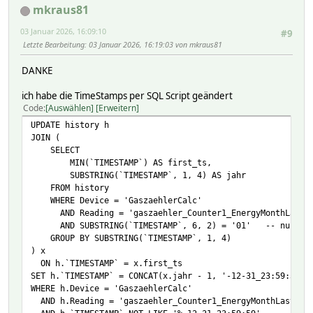
mkraus81
03 Januar 2026, 16:09:10
#9
Letzte Bearbeitung
: 03 Januar 2026, 16:19:03 von mkraus81
DANKE
ich habe die TimeStamps per SQL Script geändert
Code
Auswählen
Erweitern
UPDATE history h
JOIN (
SELECT
MIN(`TIMESTAMP`) AS first_ts,
SUBSTRING(`TIMESTAMP`, 1, 4) AS jahr
FROM history
WHERE Device = 'GaszaehlerCalc'
AND Reading = 'gaszaehler_Counter1_EnergyMonthLast'
AND SUBSTRING(`TIMESTAMP`, 6, 2) = '01' -- nur Jan
GROUP BY SUBSTRING(`TIMESTAMP`, 1, 4)
) x
ON h.`TIMESTAMP` = x.first_ts
SET h.`TIMESTAMP` = CONCAT(x.jahr - 1, '-12-31_23:59:59')
WHERE h.Device = 'GaszaehlerCalc'
AND h.Reading = 'gaszaehler_Counter1_EnergyMonthLast'