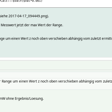
yCalc:::$val=($val*0.001)
1y1 title 'Leistung' ls l0 lw 1 with lines,\
 title 'Stromverbrauch' ls l1fill lw 1 with lines
 (siehe 2017-04-17_094449.png).
lte Messwert jetzt der max Wert der Range.
ge um einen Wert z noch oben verschieben abhängig vom zuletzt ermittel
 Range um einen Wert z noch oben verschieben abhängig vom zuletzt
, mW ohne Ergebnis/Loesung.