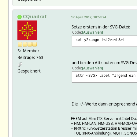
CQuadrat
17 April 2017, 10:58:24
Setze erstens in der SVG-Datei:
Code
Auswählen
set y2range [<L2>:<L3>]
Sr. Member
Beiträge: 763
und bei den Attributen im SVG-De
Code
Auswählen
Gespeichert
attr <SVG> label "Irgend ein
Die +/--Werte dann entsprechend 
FHEM auf Mini-ITX-Server mit Intel Qu
+ HM: HM-LAN, HM-USB, HM-MOD-UAR
+ RFXtrx: Funkwetterstation Bresser 
+ TUL (KNX-Anbindung), MQTT, SONOS 