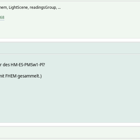
hem, LightScene, readingsGroup, ...
968
er des HM-ES-PMSw1-Pl?
 mit FHEM gesammelt.)