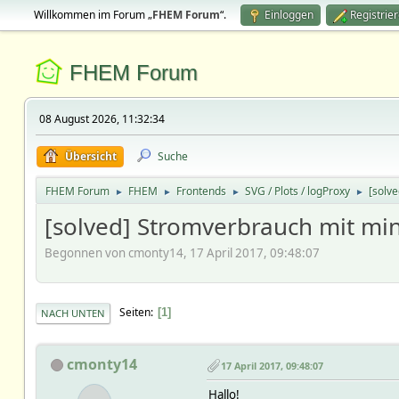
Willkommen im Forum „
FHEM Forum
“.
Einloggen
Registrie
FHEM Forum
08 August 2026, 11:32:34
Übersicht
Suche
FHEM Forum
FHEM
Frontends
SVG / Plots / logProxy
[solv
►
►
►
►
[solved] Stromverbrauch mit m
Begonnen von cmonty14, 17 April 2017, 09:48:07
Seiten
1
NACH UNTEN
cmonty14
17 April 2017, 09:48:07
Hallo!