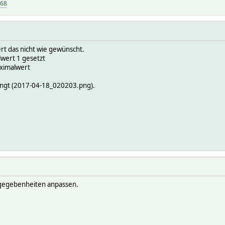
968
rt das nicht wie gewünscht.
lwert 1 gesetzt
aximalwert
ängt (2017-04-18_020203.png).
 gegebenheiten anpassen.