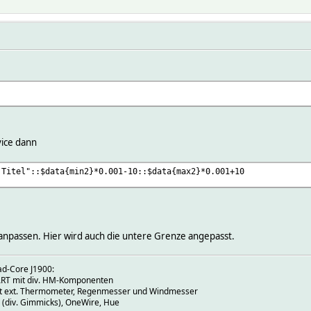
vice dann
 Titel"::$data{min2}*0.001-10::$data{max2}*0.001+10
anpassen. Hier wird auch die untere Grenze angepasst.
ad-Core J1900:
T mit div. HM-Komponenten
mit ext. Thermometer, Regenmesser und Windmesser
(div. Gimmicks), OneWire, Hue