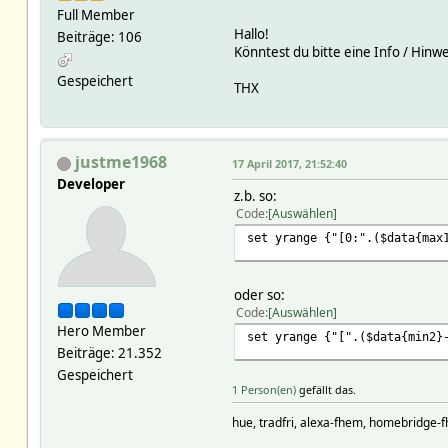
Full Member
Hallo!
Beiträge: 106
Könntest du bitte eine Info / Hinw
Gespeichert
THX
justme1968
17 April 2017, 21:52:40
Developer
z.b. so:
Code
Auswählen
set yrange {"[0:".($data{max
oder so:
Code
Auswählen
Hero Member
set yrange {"[".($data{min2}
Beiträge: 21.352
Gespeichert
1 Person(en)
gefällt das.
hue, tradfri, alexa-fhem, homebridge-f