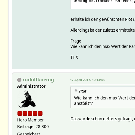
#DbLog WK.Trockner_Pwr:energ
plot "<IN>" using 1:2 axes x
"<IN>" using 1:2 axes x1y2
erhalte ich den gewünschten Plot
Allerdings ist der zuletzt ermitte
Frage:
Wie kann ich den max Wert der Ran
THX
rudolfkoenig
17 April 2017, 10:13:43
Administrator
Zitat
Wie kann ich den max Wert der
anstößt"?
Das wurde schon oefters gefragt
Hero Member
Beiträge: 28.300
Gespeichert