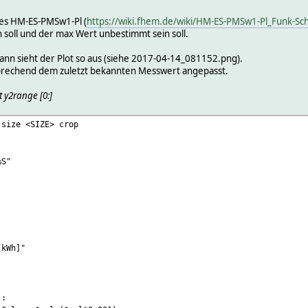
es HM-ES-PMSw1-Pl (
https://wiki.fhem.de/wiki/HM-ES-PMSw1-Pl_Funk-Sc
 soll und der max Wert unbestimmt sein soll.
ann sieht der Plot so aus (siehe 2017-04-14_081152.png).
sprechend dem zuletzt bekannten Messwert angepasst.
t y2range [0:]
 size <SIZE> crop
%S"
[kWh]"
::