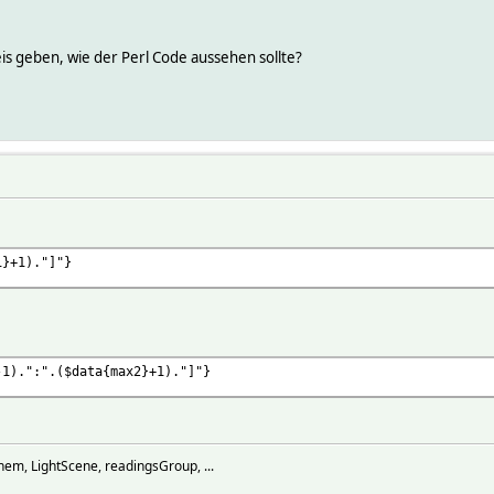
eis geben, wie der Perl Code aussehen sollte?
1}+1)."]"}
-1).":".($data{max2}+1)."]"}
hem, LightScene, readingsGroup, ...