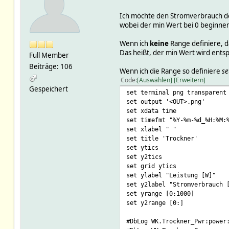
Ich möchte den Stromverbrauch d
wobei der min Wert bei 0 beginnen
Wenn ich
keine
Range definiere, d
Das heißt, der min Wert wird ent
Full Member
Beiträge: 106
Wenn ich die Range so definiere
se
Code
Auswählen
Erweitern
Gespeichert
set terminal png transparent
set output '<OUT>.png'
set xdata time
set timefmt "%Y-%m-%d_%H:%M:
set xlabel " "
set title 'Trockner'
set ytics
set y2tics
set grid ytics
set ylabel "Leistung [W]"
set y2label "Stromverbrauch 
set yrange [0:1000]
set y2range [0:]
#DbLog WK.Trockner_Pwr:power