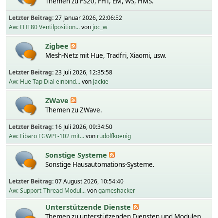
Themen zu FS20, FHT, EM, WS, HMS.
Letzter Beitrag:
27 Januar 2026, 22:06:52
Aw: FHT80 Ventilposition...
von
joc_w
Zigbee
Mesh-Netz mit Hue, Tradfri, Xiaomi, usw.
Letzter Beitrag:
23 Juli 2026, 12:35:58
Aw: Hue Tap Dial einbind...
von
Jackie
ZWave
Themen zu ZWave.
Letzter Beitrag:
16 Juli 2026, 09:34:50
Aw: Fibaro FGWPF-102 mit...
von
rudolfkoenig
Sonstige Systeme
Sonstige Hausautomations-Systeme.
Letzter Beitrag:
07 August 2026, 10:54:40
Aw: Support-Thread Modul...
von
gameshacker
Unterstützende Dienste
Themen zu unterstützenden Diensten und Modulen