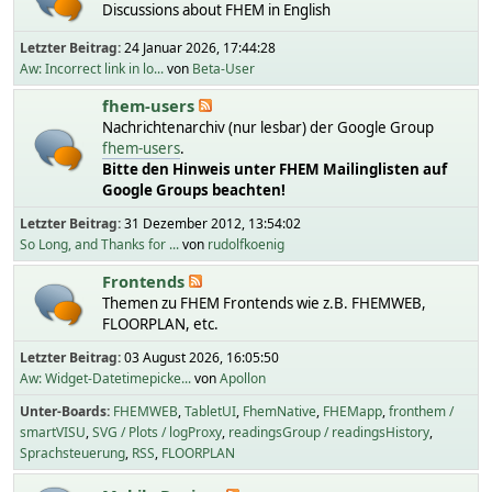
Discussions about FHEM in English
Letzter Beitrag:
24 Januar 2026, 17:44:28
Aw: Incorrect link in lo...
von
Beta-User
fhem-users
Nachrichtenarchiv (nur lesbar) der Google Group
fhem-users
.
Bitte den Hinweis unter FHEM Mailinglisten auf
Google Groups beachten!
Letzter Beitrag:
31 Dezember 2012, 13:54:02
So Long, and Thanks for ...
von
rudolfkoenig
Frontends
Themen zu FHEM Frontends wie z.B. FHEMWEB,
FLOORPLAN, etc.
Letzter Beitrag:
03 August 2026, 16:05:50
Aw: Widget-Datetimepicke...
von
Apollon
Unter-Boards
FHEMWEB
TabletUI
FhemNative
FHEMapp
fronthem /
smartVISU
SVG / Plots / logProxy
readingsGroup / readingsHistory
Sprachsteuerung
RSS
FLOORPLAN