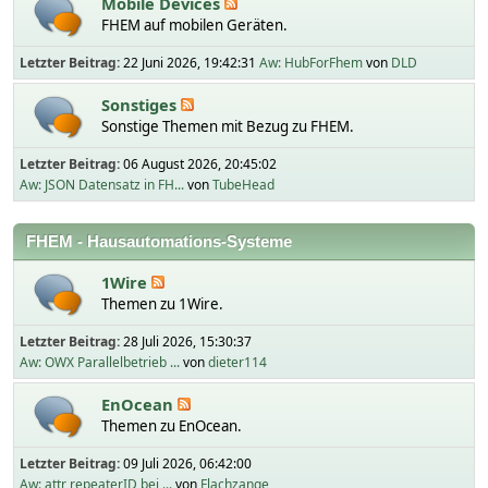
Mobile Devices
FHEM auf mobilen Geräten.
Letzter Beitrag:
22 Juni 2026, 19:42:31
Aw: HubForFhem
von
DLD
Sonstiges
Sonstige Themen mit Bezug zu FHEM.
Letzter Beitrag:
06 August 2026, 20:45:02
Aw: JSON Datensatz in FH...
von
TubeHead
FHEM - Hausautomations-Systeme
1Wire
Themen zu 1Wire.
Letzter Beitrag:
28 Juli 2026, 15:30:37
Aw: OWX Parallelbetrieb ...
von
dieter114
EnOcean
Themen zu EnOcean.
Letzter Beitrag:
09 Juli 2026, 06:42:00
Aw: attr repeaterID bei ...
von
Flachzange