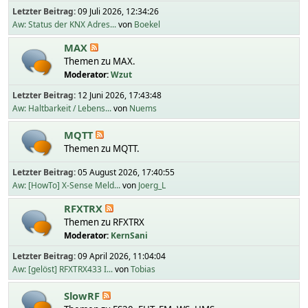
Letzter Beitrag:
09 Juli 2026, 12:34:26
Aw: Status der KNX Adres...
von
Boekel
MAX
Themen zu MAX.
Moderator:
Wzut
Letzter Beitrag:
12 Juni 2026, 17:43:48
Aw: Haltbarkeit / Lebens...
von
Nuems
MQTT
Themen zu MQTT.
Letzter Beitrag:
05 August 2026, 17:40:55
Aw: [HowTo] X-Sense Meld...
von
Joerg_L
RFXTRX
Themen zu RFXTRX
Moderator:
KernSani
Letzter Beitrag:
09 April 2026, 11:04:04
Aw: [gelöst] RFXTRX433 I...
von
Tobias
SlowRF