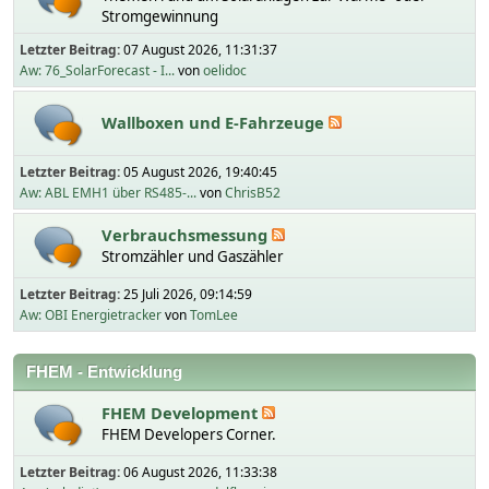
Stromgewinnung
Letzter Beitrag:
07 August 2026, 11:31:37
Aw: 76_SolarForecast - I...
von
oelidoc
Wallboxen und E-Fahrzeuge
Letzter Beitrag:
05 August 2026, 19:40:45
Aw: ABL EMH1 über RS485-...
von
ChrisB52
Verbrauchsmessung
Stromzähler und Gaszähler
Letzter Beitrag:
25 Juli 2026, 09:14:59
Aw: OBI Energietracker
von
TomLee
FHEM - Entwicklung
FHEM Development
FHEM Developers Corner.
Letzter Beitrag:
06 August 2026, 11:33:38