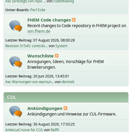
Aw: (erledigt) svn repo ...
von
rudolfkoenig
Unter-Boards
Perl Ecke
FHEM Code changes
Recent changes to Code repository in FHEM project on
svn.fhem.de
Letzter Beitrag:
07 August 2026, 08:00:28
Revision 31545: controls...
von
System
Wunschliste
Anregungen, Ideen, Vorschläge für FHEM
Erweiterungen.
Letzter Beitrag:
20 Juni 2026, 13:45:01
Aw: Warnungen von warnun...
von
dennisk
CUL
Ankündigungen
Ankündigungen und Hinweise zur CUL-Firmware.
Letzter Beitrag:
30 August 2020, 17:33:25
Antw:LaCrosse für CUL
von
Ralf9