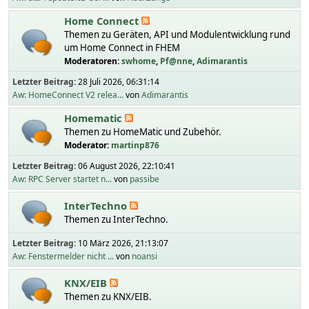
Home Connect
Themen zu Geräten, API und Modulentwicklung rund
um Home Connect in FHEM
Moderatoren:
swhome
,
Pf@nne
,
Adimarantis
Letzter Beitrag:
28 Juli 2026, 06:31:14
Aw: HomeConnect V2 relea...
von
Adimarantis
Homematic
Themen zu HomeMatic und Zubehör.
Moderator:
martinp876
Letzter Beitrag:
06 August 2026, 22:10:41
Aw: RPC Server startet n...
von
passibe
InterTechno
Themen zu InterTechno.
Letzter Beitrag:
10 März 2026, 21:13:07
Aw: Fenstermelder nicht ...
von
noansi
KNX/EIB
Themen zu KNX/EIB.