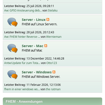
Letzter Beitrag:
25 Juli 2026, 09:28:11
Aw: GPIO Ansteuerung deb...
von
Stelaku
Server - Linux
FHEM auf Linux Servern.
Letzter Beitrag:
28 Juli 2026, 20:12:43
Aw: FHEM hinter Reverse-...
von
Wernieman
Server - Mac
FHEM auf Mac
Letzter Beitrag:
13 Dezember 2022, 14:46:28
Antw:Update für zum Tota...
von
Otto123
Server - Windows
FHEM auf Windows Server.
Letzter Beitrag:
11 Februar 2026, 12:13:06
fhem in einer windows ws...
von
the ratman
FHEM - Anwendungen