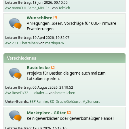
Letzter Beitrag:
13 Juni 2026, 00:10:55
Aw: nanoCUL Parse_MN, Er...
von
TobSch
Wunschliste
Anregungen, Ideen, Vorschläge für CUL-Firmware
Erweiterungen.
Letzter Beitrag:
19 April 2026, 19:32:07
Aw: 2 CUL betreiben
von
martinp876
Verschiedenes
Bastelecke
Projekte für Bastler, die gerne auch mal zum
Lötkolben greifen.
Letzter Beitrag:
06 August 2026, 21:19:52
Aw: BoseFix32 — lokaler ...
von
betateilchen
Unter-Boards
ESP Familie
3D-Druck/Gehäuse
MySensors
Marktplatz - Güter
Kein gewerblicher oder gewerbsmäßiger Handel.
Letzter Beitrag:
19 Juli 2026, 16:18:16