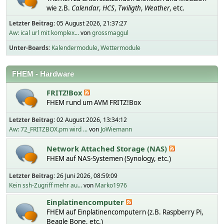
wie z.B.
Calendar
,
HCS
,
Twiligth
,
Weather
, etc.
Letzter Beitrag:
05 August 2026, 21:37:27
Aw: ical url mit komplex...
von
grossmaggul
Unter-Boards
Kalendermodule
Wettermodule
FHEM - Hardware
FRITZ!Box
FHEM rund um AVM FRITZ!Box
Letzter Beitrag:
02 August 2026, 13:34:12
Aw: 72_FRITZBOX.pm wird ...
von
JoWiemann
Network Attached Storage (NAS)
FHEM auf NAS-Systemen (Synology, etc.)
Letzter Beitrag:
26 Juni 2026, 08:59:09
Kein ssh-Zugriff mehr au...
von
Marko1976
Einplatinencomputer
FHEM auf Einplatinencomputern (z.B. Raspberry Pi,
Beagle Bone, etc.)