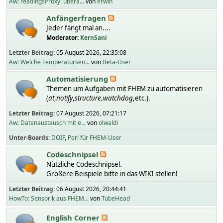
Aw: readingsProxy: übera...
von
erwin
Anfängerfragen
Jeder fängt mal an....
Moderator:
KernSani
Letzter Beitrag:
05 August 2026, 22:35:08
Aw: Welche Temperatursen...
von
Beta-User
Automatisierung
Themen um Aufgaben mit FHEM zu automatisieren
(
at
,
notify
,
structure
,
watchdog
,etc.).
Letzter Beitrag:
07 August 2026, 07:21:17
Aw: Datenaustausch mit e...
von
olwaldi
Unter-Boards
DOIF
Perl für FHEM-User
Codeschnipsel
Nützliche Codeschnipsel.
Größere Beispiele bitte in das WIKI stellen!
Letzter Beitrag:
06 August 2026, 20:44:41
HowTo: Sensorik aus FHEM...
von
TubeHead
English Corner