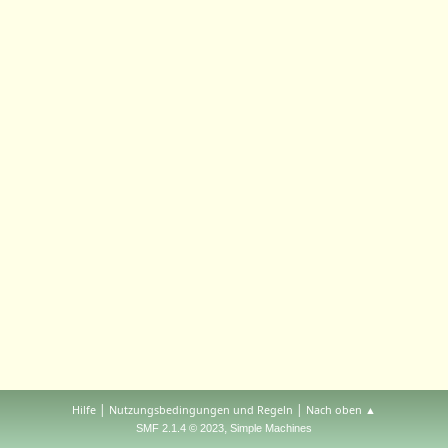
|
|
Hilfe
Nutzungsbedingungen und Regeln
Nach oben ▲
,
SMF 2.1.4 © 2023
Simple Machines