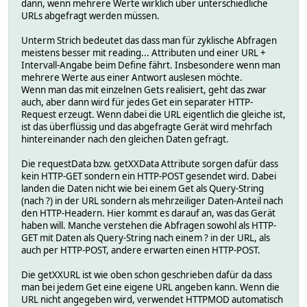
dann, wenn mehrere Werte wirklich über unterschiedliche
URLs abgefragt werden müssen.
Unterm Strich bedeutet das dass man für zyklische Abfragen
meistens besser mit reading... Attributen und einer URL +
Intervall-Angabe beim Define fährt. Insbesondere wenn man
mehrere Werte aus einer Antwort auslesen möchte.
Wenn man das mit einzelnen Gets realisiert, geht das zwar
auch, aber dann wird für jedes Get ein separater HTTP-
Request erzeugt. Wenn dabei die URL eigentlich die gleiche ist,
ist das überflüssig und das abgefragte Gerät wird mehrfach
hintereinander nach den gleichen Daten gefragt.
Die requestData bzw. getXXData Attribute sorgen dafür dass
kein HTTP-GET sondern ein HTTP-POST gesendet wird. Dabei
landen die Daten nicht wie bei einem Get als Query-String
(nach ?) in der URL sondern als mehrzeiliger Daten-Anteil nach
den HTTP-Headern. Hier kommt es darauf an, was das Gerät
haben will. Manche verstehen die Abfragen sowohl als HTTP-
GET mit Daten als Query-String nach einem ? in der URL, als
auch per HTTP-POST, andere erwarten einen HTTP-POST.
Die getXXURL ist wie oben schon geschrieben dafür da dass
man bei jedem Get eine eigene URL angeben kann. Wenn die
URL nicht angegeben wird, verwendet HTTPMOD automatisch