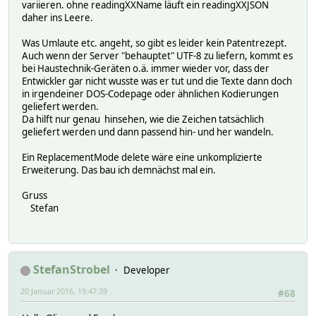
variieren. ohne readingXXName läuft ein readingXXJSON
daher ins Leere.
Was Umlaute etc. angeht, so gibt es leider kein Patentrezept.
Auch wenn der Server "behauptet" UTF-8 zu liefern, kommt es
bei Haustechnik-Geräten o.ä. immer wieder vor, dass der
Entwickler gar nicht wusste was er tut und die Texte dann doch
in irgendeiner DOS-Codepage oder ähnlichen Kodierungen
geliefert werden.
Da hilft nur genau hinsehen, wie die Zeichen tatsächlich
geliefert werden und dann passend hin- und her wandeln.
Ein ReplacementMode delete wäre eine unkomplizierte
Erweiterung. Das bau ich demnächst mal ein.
Gruss
Stefan
StefanStrobel
Developer
20 Januar 2016, 19:47:39
#68