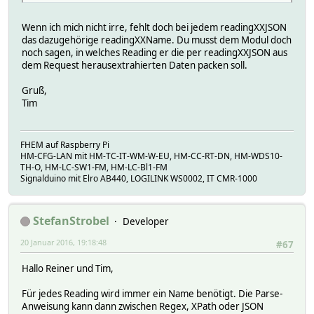
Wenn ich mich nicht irre, fehlt doch bei jedem readingXXJSON
das dazugehörige readingXXName. Du musst dem Modul doch
noch sagen, in welches Reading er die per readingXXJSON aus
dem Request herausextrahierten Daten packen soll.
Gruß,
Tim
FHEM auf Raspberry Pi
HM-CFG-LAN mit HM-TC-IT-WM-W-EU, HM-CC-RT-DN, HM-WDS10-
TH-O, HM-LC-SW1-FM, HM-LC-Bl1-FM
Signalduino mit Elro AB440, LOGILINK WS0002, IT CMR-1000
StefanStrobel
Developer
20 Januar 2016, 19:18:48
#67
Hallo Reiner und Tim,
Für jedes Reading wird immer ein Name benötigt. Die Parse-
Anweisung kann dann zwischen Regex, XPath oder JSON