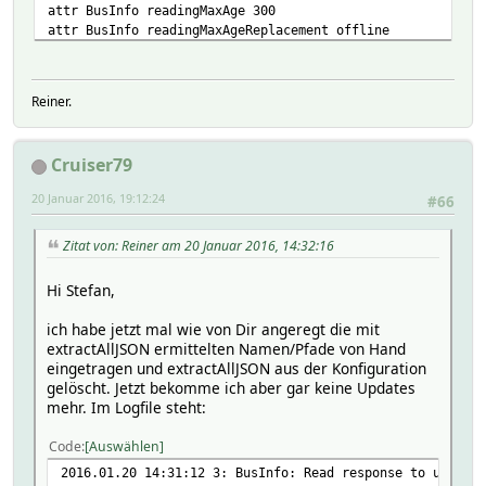
attr BusInfo readingMaxAge 300
attr BusInfo readingMaxAgeReplacement offline
attr BusInfo readingMaxAgeReplacementMode text
attr BusInfo room Devices
Reiner.
Cruiser79
20 Januar 2016, 19:12:24
#66
Zitat von: Reiner am 20 Januar 2016, 14:32:16
Hi Stefan,
ich habe jetzt mal wie von Dir angeregt die mit
extractAllJSON ermittelten Namen/Pfade von Hand
eingetragen und extractAllJSON aus der Konfiguration
gelöscht. Jetzt bekomme ich aber gar keine Updates
mehr. Im Logfile steht:
Code
Auswählen
2016.01.20 14:31:12 3: BusInfo: Read response to update 