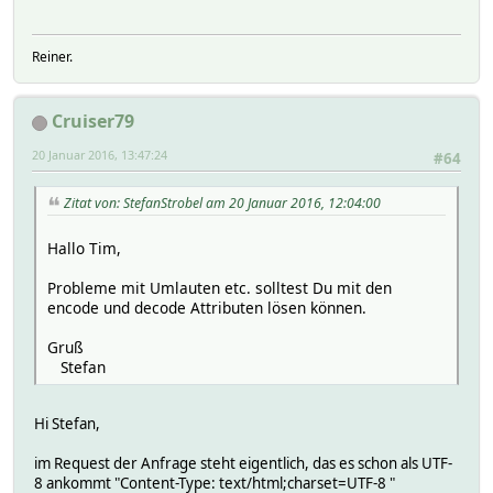
"LineNumber": "66",
"Destination": "Reimersholme",
"ExpectedDateTime": "2016-01-20T11:56:27",
Reiner.
"DisplayTime": "11:56",
"Deviations": [],
"StopPointNumber": "10962"
Cruiser79
},
{
20 Januar 2016, 13:47:24
#64
"LineNumber": "54",
"Destination": "Storängsbotten",
Zitat von: StefanStrobel am 20 Januar 2016, 12:04:00
"ExpectedDateTime": "2016-01-20T12:00:53",
"DisplayTime": "12:00",
Hallo Tim,
"Deviations": [],
"StopPointNumber": "10961"
Probleme mit Umlauten etc. solltest Du mit den
},
encode und decode Attributen lösen können.
{
"LineNumber": "54",
Gruß
"Destination": "Reimersholme",
Stefan
"ExpectedDateTime": "2016-01-20T12:03:27",
"DisplayTime": "12:03",
"Deviations": [],
Hi Stefan,
"StopPointNumber": "10962"
},
im Request der Anfrage steht eigentlich, das es schon als UTF-
{
8 ankommt "Content-Type: text/html;charset=UTF-8 "
"LineNumber": "66",