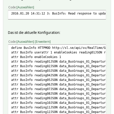
"ExpectedDateTime": "2016-01-20T12:16:27",
Code
Auswählen
"DisplayTime": "12:16",
"Deviations": [],
2016.01.20 14:31:12 3: BusInfo: Read response to update d
"StopPointNumber": "10962"
}
],
"CurrentServerTime": "11:24",
Das ist die aktuelle Konfiguration:
"StopPointDeviations": [],
"GroupId": "Bergsunds strand#10961",
Code
Auswählen
Erweitern
"JourneyProduct": 8
define BusInfo HTTPMOD http://sl.se/api/sv/RealTime/GetDe
}
attr BusInfo userattr 1 enableCookies reading01JSON readi
],
attr BusInfo enableCookies 1
"TrainGroups": [],
attr BusInfo reading01JSON data_BusGroups_01_Departures_0
"TranCityTypes": [],
attr BusInfo reading02JSON data_BusGroups_01_Departures_0
"TramTypes": [],
attr BusInfo reading03JSON data_BusGroups_01_Departures_0
"MetroRedGroups": [],
attr BusInfo reading04JSON data_BusGroups_01_Departures_0
"MetroGreenGroups": [],
attr BusInfo reading05JSON data_BusGroups_01_Departures_0
"MetroBlueGroups": [],
attr BusInfo reading06JSON data_BusGroups_01_Departures_0
"ShipGroups": [],
attr BusInfo reading07JSON data_BusGroups_01_Departures_0
"HasStopPointDeviations": false,
attr BusInfo reading08JSON data_BusGroups_01_Departures_0
"LastUpdate": "11:23",
attr BusInfo reading09JSON data_BusGroups_01_Departures_0
"Error": null,
attr BusInfo reading10JSON data_BusGroups_01_Departures_0
"HasResultData": true
attr BusInfo reading11JSON data_BusGroups_01_Departures_0
}
attr BusInfo reading12JSON data_BusGroups_01_Departures_0
}