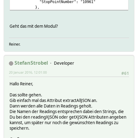
"StopPointNumber": "10961"
},
{
"LineNumber": "66",
"Destination": "Reimersholme",
Geht das mit dem Modul?
"ExpectedDateTime": "2016-01-20T11:28:04",
"DisplayTime": "3 min",
"Deviations": [],
Reiner.
"StopPointNumber": "10962"
},
{
StefanStrobel
"LineNumber": "54",
Developer
"Destination": "Reimersholme",
20 Januar 2016, 12:01:00
#61
"ExpectedDateTime": "2016-01-20T11:29:27",
"DisplayTime": "5 min",
Hallo Reiner,
"Deviations": [],
"StopPointNumber": "10962"
Das sollte gehen.
},
Gib einfach mal das Attribut extractAllJSON an.
{
Dann werden alle Daten in Readings geholt.
"LineNumber": "66",
Die Namen der Readings entsprechen dabei den Strings, die
"Destination": "Sofia",
Du bei den readingXJSON oder getXJSON Attributen angeben
"ExpectedDateTime": "2016-01-20T11:33:00",
kannst, um später nur noch die gewünschten Readings zu
"DisplayTime": "8 min",
speichern.
"Deviations": [],
"StopPointNumber": "10961"