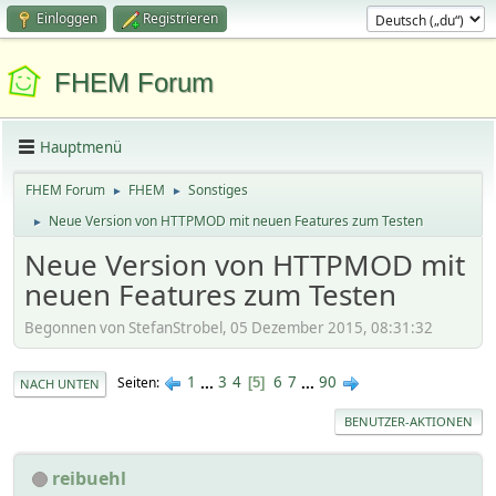
Einloggen
Registrieren
FHEM Forum
Hauptmenü
FHEM Forum
FHEM
Sonstiges
►
►
Neue Version von HTTPMOD mit neuen Features zum Testen
►
Neue Version von HTTPMOD mit
neuen Features zum Testen
Begonnen von StefanStrobel, 05 Dezember 2015, 08:31:32
1
...
3
4
6
7
...
90
Seiten
5
NACH UNTEN
BENUTZER-AKTIONEN
reibuehl