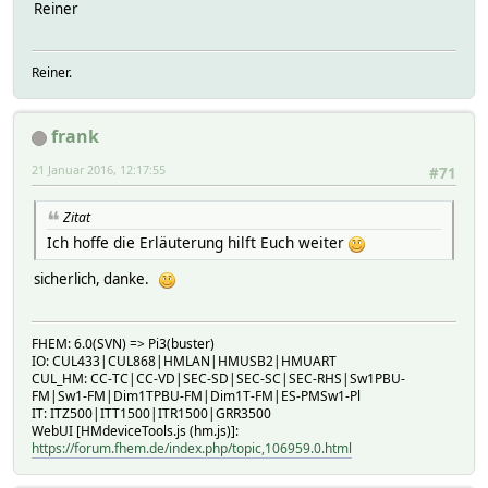
Reiner
Reiner.
frank
21 Januar 2016, 12:17:55
#71
Zitat
Ich hoffe die Erläuterung hilft Euch weiter
sicherlich, danke.
FHEM: 6.0(SVN) => Pi3(buster)
IO: CUL433|CUL868|HMLAN|HMUSB2|HMUART
CUL_HM: CC-TC|CC-VD|SEC-SD|SEC-SC|SEC-RHS|Sw1PBU-
FM|Sw1-FM|Dim1TPBU-FM|Dim1T-FM|ES-PMSw1-Pl
IT: ITZ500|ITT1500|ITR1500|GRR3500
WebUI [HMdeviceTools.js (hm.js)]:
https://forum.fhem.de/index.php/topic,106959.0.html