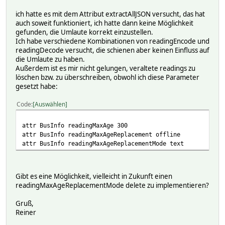
{
ich hatte es mit dem Attribut extractAllJSON versucht, das hat
"LineNumber": "54",
auch soweit funktioniert, ich hatte dann keine Möglichkeit
"Destination": "Storängsbotten",
gefunden, die Umlaute korrekt einzustellen.
"ExpectedDateTime": "2016-01-20T11:48:53",
Ich habe verschiedene Kombinationen von readingEncode und
"DisplayTime": "24 min",
readingDecode versucht, die schienen aber keinen Einfluss auf
"Deviations": [],
die Umlaute zu haben.
"StopPointNumber": "10961"
Außerdem ist es mir nicht gelungen, veraltete readings zu
},
löschen bzw. zu überschreiben, obwohl ich diese Parameter
{
gesetzt habe:
"LineNumber": "66",
"Destination": "Sofia",
Code
Auswählen
"ExpectedDateTime": "2016-01-20T11:49:28",
"DisplayTime": "25 min",
"Deviations": [],
attr BusInfo readingMaxAge 300
"StopPointNumber": "10961"
attr BusInfo readingMaxAgeReplacement offline
},
attr BusInfo readingMaxAgeReplacementMode text
{
"LineNumber": "54",
"Destination": "Reimersholme",
Gibt es eine Möglichkeit, vielleicht in Zukunft einen
"ExpectedDateTime": "2016-01-20T11:53:18",
readingMaxAgeReplacementMode delete zu implementieren?
"DisplayTime": "29 min",
"Deviations": [],
Gruß,
"StopPointNumber": "10962"
Reiner
},
{