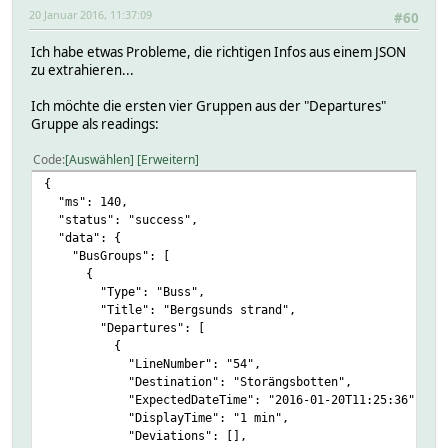
20 Januar 2016, 11:37:09
#60
Ich habe etwas Probleme, die richtigen Infos aus einem JSON
zu extrahieren...
Ich möchte die ersten vier Gruppen aus der "Departures"
Gruppe als readings:
Code
Auswählen
Erweitern
{
"ms": 140,
"status": "success",
"data": {
"BusGroups": [
{
"Type": "Buss",
"Title": "Bergsunds strand",
"Departures": [
{
"LineNumber": "54",
"Destination": "Storängsbotten",
"ExpectedDateTime": "2016-01-20T11:25:36",
"DisplayTime": "1 min",
"Deviations": [],