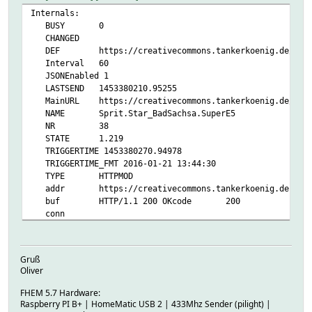
Internals:
BUSY 0
CHANGED
DEF https://creativecommons.tankerkoenig.de/json/det
Interval 60
JSONEnabled 1
LASTSEND 1453380210.95255
MainURL https://creativecommons.tankerkoenig.de/json/d
NAME Sprit.Star_BadSachsa.SuperE5
NR 38
STATE 1.219
TRIGGERTIME 1453380270.94978
TRIGGERTIME_FMT 2016-01-21 13:44:30
TYPE HTTPMOD
addr https://creativecommons.tankerkoenig.de:443
buf HTTP/1.1 200 OKcode 200
conn
data
displayurl https://creativecommons.tankerkoenig.de/json/
header
Gruß
host creativecommons.tankerkoenig.de
Oliver
httpheader HTTP/1.1 200 OK
hu_blocking 0
FHEM 5.7 Hardware:
hu_filecount 255
Raspberry PI B+ | HomeMatic USB 2 | 433Mhz Sender (pilight) |