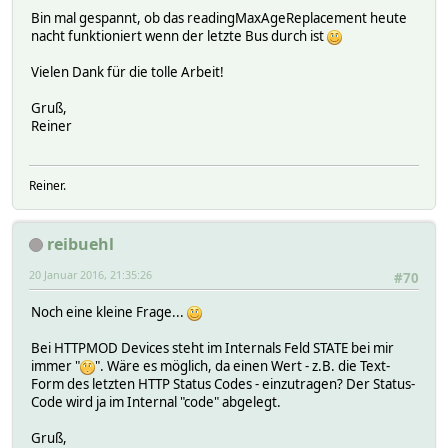
Bin mal gespannt, ob das readingMaxAgeReplacement heute
nacht funktioniert wenn der letzte Bus durch ist
Vielen Dank für die tolle Arbeit!
Gruß,
Reiner
Reiner.
reibuehl
20 Januar 2016, 21:35:26
#70
Noch eine kleine Frage...
Bei HTTPMOD Devices steht im Internals Feld STATE bei mir
immer "
". Wäre es möglich, da einen Wert - z.B. die Text-
Form des letzten HTTP Status Codes - einzutragen? Der Status-
Code wird ja im Internal "code" abgelegt.
Gruß,