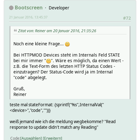
Bootscreen
Developer
21 Januar 2016, 13:45:37
#72
Zitat von: Reiner am 20 Januar 2016, 21:35:26
Noch eine kleine Frage...
Bei HTTPMOD Devices steht im Internals Feld STATE
bei mir immer "
". Wäre es möglich, da einen Wert -
z.B. die Text-Form des letzten HTTP Status Codes -
einzutragen? Der Status-Code wird ja im Internal
"code" abgelegt.
Gruß,
Reiner
teste mal stateFormat: {sprintf("%s",InternalVal("
<device>","code",""))}
weiß jemand wie ich die meldung wegbekomme? "Read
response to update didn't match any Reading"
Code
Auswählen
Erweitern