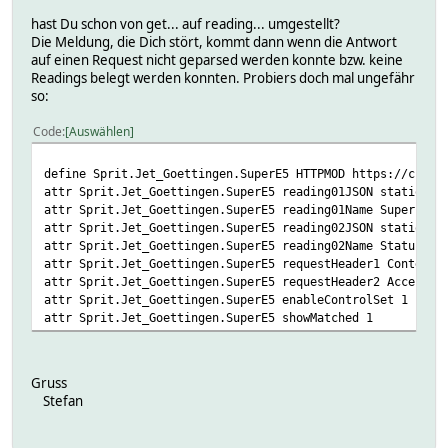
Status 02
SuperE5 01
hast Du schon von get... auf reading... umgestellt?
Readingoutdated:
Die Meldung, die Dich stört, kommt dann wenn die Antwort
Readingsubnum:
auf einen Request nicht geparsed werden konnte bzw. keine
Status
Readings belegt werden konnten. Probiers doch mal ungefähr
SuperE5
so:
Lastpoll:
Status 1453379490.88667
Code
Auswählen
SuperE5 1453379490.88667
Sslargs:
define Sprit.Jet_Goettingen.SuperE5 HTTPMOD https://creat
Attributes:
attr Sprit.Jet_Goettingen.SuperE5 reading01JSON station_e
alias Star - Bad Sachsa - Super - (06:00-21:00 | WE
attr Sprit.Jet_Goettingen.SuperE5 reading01Name SuperE5
get01JSON station_e5
attr Sprit.Jet_Goettingen.SuperE5 reading02JSON station_i
get01Name SuperE5
attr Sprit.Jet_Goettingen.SuperE5 reading02Name Status
get01Poll 1
attr Sprit.Jet_Goettingen.SuperE5 requestHeader1 Content-
get01PollDelay 900
attr Sprit.Jet_Goettingen.SuperE5 requestHeader2 Accept: 
get02JSON station_isOpen
attr Sprit.Jet_Goettingen.SuperE5 enableControlSet 1
get02Name Status
attr Sprit.Jet_Goettingen.SuperE5 showMatched 1
get02Poll 1
get02PollDelay 900
group Spritpreise
Gruss
room Spritpreise
Stefan
stateFormat SuperE5
userattr extractAllJSON get01JSON get01Name get01Poll g