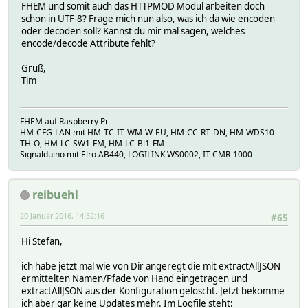
FHEM und somit auch das HTTPMOD Modul arbeiten doch
"Destination": "Sofia",
schon in UTF-8? Frage mich nun also, was ich da wie encoden
"ExpectedDateTime": "2016-01-20T12:05:53",
oder decoden soll? Kannst du mir mal sagen, welches
"DisplayTime": "12:05",
encode/decode Attribute fehlt?
"Deviations": [],
"StopPointNumber": "10961"
Gruß,
},
Tim
{
"LineNumber": "54",
"Destination": "Storängsbotten",
FHEM auf Raspberry Pi
"ExpectedDateTime": "2016-01-20T12:12:53",
HM-CFG-LAN mit HM-TC-IT-WM-W-EU, HM-CC-RT-DN, HM-WDS10-
"DisplayTime": "12:12",
TH-O, HM-LC-SW1-FM, HM-LC-Bl1-FM
"Deviations": [],
Signalduino mit Elro AB440, LOGILINK WS0002, IT CMR-1000
"StopPointNumber": "10961"
},
{
reibuehl
"LineNumber": "54",
"Destination": "Reimersholme",
20 Januar 2016, 14:32:16
#65
"ExpectedDateTime": "2016-01-20T12:15:27",
"DisplayTime": "12:15",
Hi Stefan,
"Deviations": [],
"StopPointNumber": "10962"
ich habe jetzt mal wie von Dir angeregt die mit extractAllJSON
},
ermittelten Namen/Pfade von Hand eingetragen und
{
extractAllJSON aus der Konfiguration gelöscht. Jetzt bekomme
"LineNumber": "66",
ich aber gar keine Updates mehr. Im Logfile steht:
"Destination": "Reimersholme",