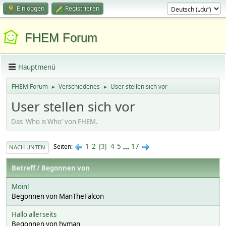
Einloggen
Registrieren
FHEM Forum
Hauptmenü
FHEM Forum
Verschiedenes
User stellen sich vor
►
►
User stellen sich vor
Das 'Who is Who' von FHEM.
1
2
4
5
...
17
Seiten
3
NACH UNTEN
Betreff
/
Begonnen von
Moin!
Begonnen von ManTheFalcon
Hallo allerseits
Begonnen von hyman