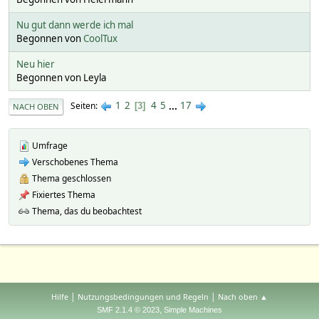
Nu gut dann werde ich mal
Begonnen von
CoolTux
Neu hier
Begonnen von Leyla
1
2
4
5
...
17
Seiten
3
NACH OBEN
Umfrage
Verschobenes Thema
Thema geschlossen
Fixiertes Thema
Thema, das du beobachtest
|
|
Hilfe
Nutzungsbedingungen und Regeln
Nach oben ▲
,
SMF 2.1.4 © 2023
Simple Machines