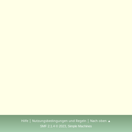
|
|
Hilfe
Nutzungsbedingungen und Regeln
Nach oben ▲
,
SMF 2.1.4 © 2023
Simple Machines