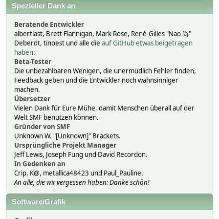
Spezieller Dank an
Beratende Entwickler
albertlast, Brett Flannigan, Mark Rose, René-Gilles "Nao 尚"
Deberdt, tinoest und alle die
auf GitHub etwas beigetragen
haben
.
Beta-Tester
Die unbezahlbaren Wenigen, die unermüdlich Fehler finden,
Feedback geben und die Entwickler noch wahnsinniger
machen.
Übersetzer
Vielen Dank für Eure Mühe, damit Menschen überall auf der
Welt SMF benutzen können.
Gründer von SMF
Unknown W. "[Unknown]" Brackets.
Ursprüngliche Projekt Manager
Jeff Lewis, Joseph Fung und David Recordon.
In Gedenken an
Crip, K@, metallica48423 und Paul_Pauline.
An alle, die wir vergessen haben: Danke schön!
Software/Grafik