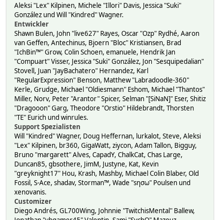
Aleksi "Lex" Kilpinen, Michele "Illori" Davis, Jessica "Suki"
González und Will "Kindred" Wagner.
Entwickler
Shawn Bulen, John "live627" Rayes, Oscar "Ozp" Rydhé, Aaron
van Geffen, Antechinus, Bjoern "Bloc" Kristiansen, Brad
"IchBin™" Grow, Colin Schoen, emanuele, Hendrik Jan
"Compuart" Visser, Jessica "Suki" González, Jon "Sesquipedalian"
Stovell, Juan "JayBachatero" Hernandez, Karl
"RegularExpression" Benson, Matthew "Labradoodle-360"
Kerle, Grudge, Michael "Oldiesmann" Eshom, Michael "Thantos"
Miller, Norv, Peter "Arantor" Spicer, Selman "[SiNaN]" Eser, Shitiz
"Dragooon" Garg, Theodore "Orstio" Hildebrandt, Thorsten
"TE" Eurich und winrules.
Support Spezialisten
Will "Kindred" Wagner, Doug Heffernan, lurkalot, Steve, Aleksi
"Lex" Kilpinen, br360, GigaWatt, ziycon, Adam Tallon, Bigguy,
Bruno "margarett" Alves, CapadY, ChalkCat, Chas Large,
Duncan85, gbsothere, JimM, Justyne, Kat, Kevin
"greyknight17" Hou, Krash, Mashby, Michael Colin Blaber, Old
Fossil, S-Ace, shadav, Storman™, Wade "sησω" Poulsen und
xenovanis.
Customizer
Diego Andrés, GL700Wing, Johnnie "TwitchisMental" Ballew,