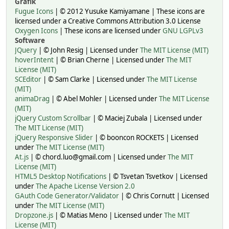
Grafik
Fugue Icons
| © 2012 Yusuke Kamiyamane | These icons are
licensed under a Creative Commons Attribution 3.0 License
Oxygen Icons
| These icons are licensed under
GNU LGPLv3
Software
JQuery
| © John Resig | Licensed under
The MIT License (MIT)
hoverIntent
| © Brian Cherne | Licensed under
The MIT
License (MIT)
SCEditor
| © Sam Clarke | Licensed under
The MIT License
(MIT)
animaDrag
| © Abel Mohler | Licensed under
The MIT License
(MIT)
jQuery Custom Scrollbar
| © Maciej Zubala | Licensed under
The MIT License (MIT)
jQuery Responsive Slider
| © booncon ROCKETS | Licensed
under
The MIT License (MIT)
At.js
| © chord.luo@gmail.com | Licensed under
The MIT
License (MIT)
HTML5 Desktop Notifications
| © Tsvetan Tsvetkov | Licensed
under
The Apache License Version 2.0
GAuth Code Generator/Validator
| © Chris Cornutt | Licensed
under
The MIT License (MIT)
Dropzone.js
| © Matias Meno | Licensed under
The MIT
License (MIT)