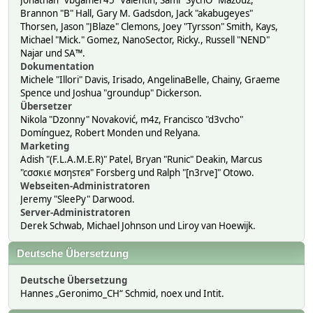
Jonathan "vbgamer45" Valentin, Sami "SychO" Mazouz,
Brannon "B" Hall, Gary M. Gadsdon, Jack "akabugeyes"
Thorsen, Jason "JBlaze" Clemons, Joey "Tyrsson" Smith, Kays,
Michael "Mick." Gomez, NanoSector, Ricky., Russell "NEND"
Najar und SA™.
Dokumentation
Michele "Illori" Davis, Irisado, AngelinaBelle, Chainy, Graeme
Spence und Joshua "groundup" Dickerson.
Übersetzer
Nikola "Dzonny" Novaković, m4z, Francisco "d3vcho"
Domínguez, Robert Monden und Relyana.
Marketing
Adish "(F.L.A.M.E.R)" Patel, Bryan "Runic" Deakin, Marcus
"cσσкιє мσηѕтєя" Forsberg und Ralph "[n3rve]" Otowo.
Webseiten-Administratoren
Jeremy "SleePy" Darwood.
Server-Administratoren
Derek Schwab, Michael Johnson und Liroy van Hoewijk.
Deutsche Übersetzung
Deutsche Übersetzung
Hannes „Geronimo_CH“ Schmid, noex und Intit.