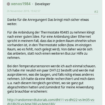
xenos1984
Developer
26 November 2019, 19:42:57
#2
Danke für die Anregungen! Das bringt mich sicher etwas
weiter.
Für die Anbindung der Thermostate RS485 zu nehmen klingt
nach einer guten Idee. Für eine Anbindung über Ethernet
spricht in meinem Fall, dass das in jedem Raum ohnehin schon
vorhanden ist, in den Thermostate sollen (bzw. im einzigen
Raum, wo es fehlt, noch gelegt wird). Von daher würde sich
das anbieten, statt noch einen weiteren Bus zur Hilfe zu
nehmen.
Bei den Temperatursensoren werde ich auch einmal schauen.
Ich habe mir neulich ein paar DHT-22 bestellt und werde mal
ausprobieren, was die taugen, und falls nötig etwas anderes
nehmen. Ich hatte da eine Weile recherchiert und mich dann
u.a. nach diesem Vergleich gerichtet, wo sie ganz gut
abgeschnitten hatten und zumindest für meine Anwendung
ganz brauchbar erscheinen:
http://randomnerdtutorials.com/dht11-vs-dht22-vs-lm35-vs-
ds18b20-vs-bme280-vs-bmp180/