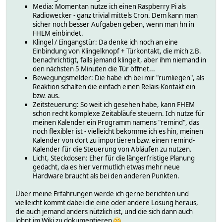
Media: Momentan nutze ich einen Raspberry Pi als
Radiowecker - ganz trivial mittels Cron. Dem kann man
sicher noch besser Aufgaben geben, wenn man hn in
FHEM einbindet.
Klingel / Eingangstür: Da denke ich noch an eine
Einbindung von Klingelknopf + Türkontakt, die mich z.B.
benachrichtigt, falls jemand klingelt, aber ihm niemand in
den nächsten 5 Minuten die Tür öffnet...
Bewegungsmelder: Die habe ich bei mir "rumliegen", als
Reaktion schalten die einfach einen Relais-Kontakt ein
bzw. aus.
Zeitsteuerung: So weit ich gesehen habe, kann FHEM
schon recht komplexe Zeitabläufe steuern. Ich nutze für
meinen Kalender ein Programm namens "remind", das
noch flexibler ist - vielleicht bekomme ich es hin, meinen
Kalender von dort zu importieren bzw. einen remind-
Kalender für die Steuerung von Abläufen zu nutzen.
Licht, Steckdosen: Eher für die längerfristige Planung
gedacht, da es hier vermutlich etwas mehr neue
Hardware braucht als bei den anderen Punkten.
Über meine Erfahrungen werde ich gerne berichten und
vielleicht kommt dabei die eine oder andere Lösung heraus,
die auch jemand anders nützlich ist, und die sich dann auch
lohnt im Wiki zu dokumentieren