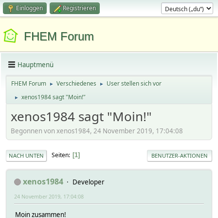
Einloggen
Registrieren
FHEM Forum
Hauptmenü
FHEM Forum
Verschiedenes
User stellen sich vor
►
►
xenos1984 sagt "Moin!"
►
xenos1984 sagt "Moin!"
Begonnen von xenos1984, 24 November 2019, 17:04:08
Seiten
1
NACH UNTEN
BENUTZER-AKTIONEN
xenos1984
Developer
24 November 2019, 17:04:08
Moin zusammen!