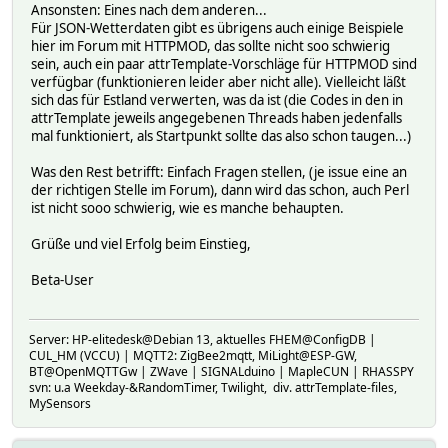
Ansonsten: Eines nach dem anderen...
Für JSON-Wetterdaten gibt es übrigens auch einige Beispiele
hier im Forum mit HTTPMOD, das sollte nicht soo schwierig
sein, auch ein paar attrTemplate-Vorschläge für HTTPMOD sind
verfügbar (funktionieren leider aber nicht alle). Vielleicht läßt
sich das für Estland verwerten, was da ist (die Codes in den in
attrTemplate jeweils angegebenen Threads haben jedenfalls
mal funktioniert, als Startpunkt sollte das also schon taugen...)
Was den Rest betrifft: Einfach Fragen stellen, (je issue eine an
der richtigen Stelle im Forum), dann wird das schon, auch Perl
ist nicht sooo schwierig, wie es manche behaupten.
Grüße und viel Erfolg beim Einstieg,
Beta-User
Server: HP-elitedesk@Debian 13, aktuelles FHEM@ConfigDB |
CUL_HM (VCCU) | MQTT2: ZigBee2mqtt, MiLight@ESP-GW,
BT@OpenMQTTGw | ZWave | SIGNALduino | MapleCUN | RHASSPY
svn: u.a Weekday-&RandomTimer, Twilight, div. attrTemplate-files,
MySensors