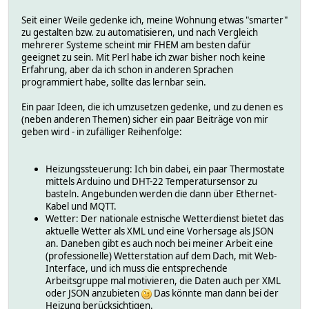
Seit einer Weile gedenke ich, meine Wohnung etwas "smarter"
zu gestalten bzw. zu automatisieren, und nach Vergleich
mehrerer Systeme scheint mir FHEM am besten dafür
geeignet zu sein. Mit Perl habe ich zwar bisher noch keine
Erfahrung, aber da ich schon in anderen Sprachen
programmiert habe, sollte das lernbar sein.
Ein paar Ideen, die ich umzusetzen gedenke, und zu denen es
(neben anderen Themen) sicher ein paar Beiträge von mir
geben wird - in zufälliger Reihenfolge:
Heizungssteuerung: Ich bin dabei, ein paar Thermostate
mittels Arduino und DHT-22 Temperatursensor zu
basteln. Angebunden werden die dann über Ethernet-
Kabel und MQTT.
Wetter: Der nationale estnische Wetterdienst bietet das
aktuelle Wetter als XML und eine Vorhersage als JSON
an. Daneben gibt es auch noch bei meiner Arbeit eine
(professionelle) Wetterstation auf dem Dach, mit Web-
Interface, und ich muss die entsprechende
Arbeitsgruppe mal motivieren, die Daten auch per XML
oder JSON anzubieten
Das könnte man dann bei der
Heizung berücksichtigen.