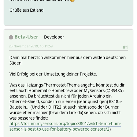
Grüße aus Estland!
Beta-User
Developer
25 November 2019, 16:11:59
#1
Dann mal herzlich willkommen hier aus dem wilden deutschen
Süden!
Viel Erfolg bei der Umsetzung deiner Projekte.
Was das Heizungs-Thermostat-Thema angeht, könntest du dir
evtl. auch Homematic-Homebrew oder MySensors (@RS485)
ansehen. Da bräuchtest du nicht für jeden Arduino ein
Ethernet-Shield, sondern nur einen (sehr günstigen) RS485-
Baustein... (Und der DHT22 ist auch nicht sooo der Burner,
würde eher mal hier (bzw. dem Link da) sehen, ob sich nicht
was besseres findet:
https://forum.mysensors.org/topic/3801/witch-temp-hum-
sensor-is-best-to-use-for-battery-powered-sensors/2
)