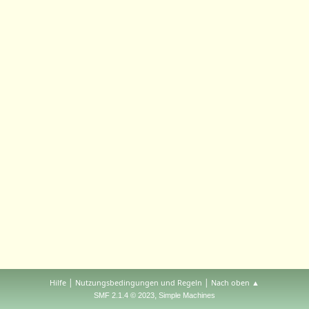
|
|
Hilfe
Nutzungsbedingungen und Regeln
Nach oben ▲
,
SMF 2.1.4 © 2023
Simple Machines