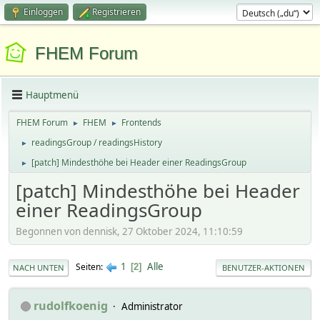
Einloggen
Registrieren
FHEM Forum
Hauptmenü
FHEM Forum
FHEM
Frontends
►
►
readingsGroup / readingsHistory
►
[patch] Mindesthöhe bei Header einer ReadingsGroup
►
[patch] Mindesthöhe bei Header
einer ReadingsGroup
Begonnen von dennisk, 27 Oktober 2024, 11:10:59
1
Alle
Seiten
2
NACH UNTEN
BENUTZER-AKTIONEN
rudolfkoenig
Administrator