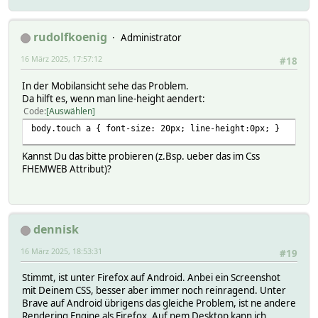
rudolfkoenig
Administrator
16 März 2025, 17:57:12
#18
In der Mobilansicht sehe das Problem.
Da hilft es, wenn man line-height aendert:
Code
Auswählen
body.touch a { font-size: 20px; line-height:0px; }
Kannst Du das bitte probieren (z.Bsp. ueber das im Css
FHEMWEB Attribut)?
dennisk
16 März 2025, 18:53:31
#19
Stimmt, ist unter Firefox auf Android. Anbei ein Screenshot
mit Deinem CSS, besser aber immer noch reinragend. Unter
Brave auf Android übrigens das gleiche Problem, ist ne andere
Rendering Engine als Firefox. Auf nem Desktop kann ich