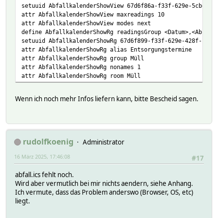
setuuid AbfallkalenderShowView 67d6f86a-f33f-629e-5cbd-54
attr AbfallkalenderShowView maxreadings 10
attr AbfallkalenderShowView modes next
define AbfallkalenderShowRg readingsGroup <Datum>,<Abfall
setuuid AbfallkalenderShowRg 67d6f899-f33f-629e-428f-fa7e
attr AbfallkalenderShowRg alias Entsorgungstermine
attr AbfallkalenderShowRg group Müll
attr AbfallkalenderShowRg nonames 1
attr AbfallkalenderShowRg room Müll
Wenn ich noch mehr Infos liefern kann, bitte Bescheid sagen.
rudolfkoenig
Administrator
16 März 2025, 17:46:08
#17
abfall.ics fehlt noch.
Wird aber vermutlich bei mir nichts aendern, siehe Anhang.
Ich vermute, dass das Problem anderswo (Browser, OS, etc)
liegt.