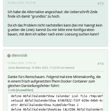
16 März 2025, 16:37:48
#15
Ich habe die Alternative angeschaut: die Ueberschrift-Zeile
finde ich damit "grundlos" zu hoch.
Da ich das Problem nicht nachstellen kann (bei mir haengt kein
g ueber die Linie): kannst Du mir bitte eine Konfiguration
bauen, mit dem ich selber nach einer Loesung suchen kann?
dennisk
16 März 2025, 17:20:14
#16
Letzte Bearbeitung
: 16 März 2025, 17:22:05 von dennisk
Danke fürs Reinschauen. Folgend mal eine Minimalconfig, die
in einem frisch aufgesetzten fhem Docker Container zum
gleichen Darstellungsfehler führt:
Code
Auswählen
define AbfallkalenderShow Calendar ical file /tmp/abfall.
setuuid AbfallkalenderShow 67d6f822-f33f-629e-04b9-4cebe2
attr AbfallkalenderShow hideOlderThan 1
define AbfallkalenderShowView CALVIEW AbfallkalenderShow 