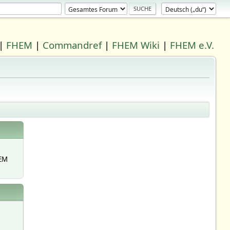
|
FHEM
|
Commandref
|
FHEM Wiki
|
FHEM e.V.
EM