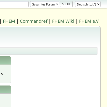
|
FHEM
|
Commandref
|
FHEM Wiki
|
FHEM e.V.
EM