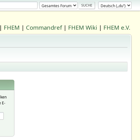
|
FHEM
|
Commandref
|
FHEM Wiki
|
FHEM e.V.
cken
 E-