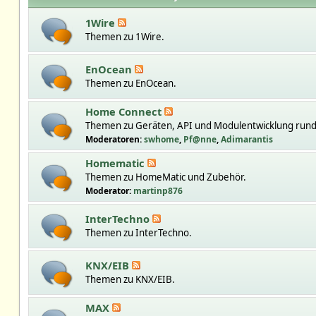
1Wire
Themen zu 1Wire.
EnOcean
Themen zu EnOcean.
Home Connect
Themen zu Geräten, API und Modulentwicklung run
Moderatoren:
swhome
,
Pf@nne
,
Adimarantis
Homematic
Themen zu HomeMatic und Zubehör.
Moderator:
martinp876
InterTechno
Themen zu InterTechno.
KNX/EIB
Themen zu KNX/EIB.
MAX