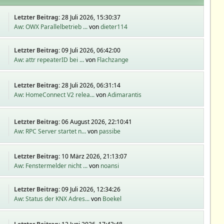
Letzter Beitrag:
28 Juli 2026, 15:30:37
Aw: OWX Parallelbetrieb ...
von
dieter114
Letzter Beitrag:
09 Juli 2026, 06:42:00
Aw: attr repeaterID bei ...
von
Flachzange
Letzter Beitrag:
28 Juli 2026, 06:31:14
Aw: HomeConnect V2 relea...
von
Adimarantis
Letzter Beitrag:
06 August 2026, 22:10:41
Aw: RPC Server startet n...
von
passibe
Letzter Beitrag:
10 März 2026, 21:13:07
Aw: Fenstermelder nicht ...
von
noansi
Letzter Beitrag:
09 Juli 2026, 12:34:26
Aw: Status der KNX Adres...
von
Boekel