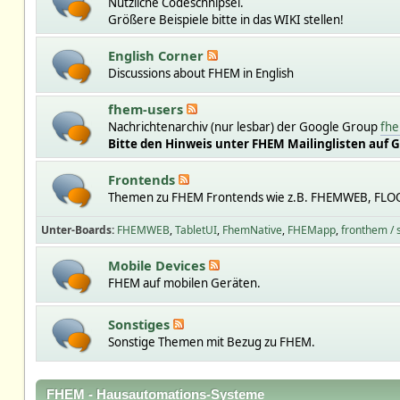
Nützliche Codeschnipsel.
Größere Beispiele bitte in das WIKI stellen!
English Corner
Discussions about FHEM in English
fhem-users
Nachrichtenarchiv (nur lesbar) der Google Group
fhe
Bitte den Hinweis unter FHEM Mailinglisten auf 
Frontends
Themen zu FHEM Frontends wie z.B. FHEMWEB, FLO
Unter-Boards
FHEMWEB
TabletUI
FhemNative
FHEMapp
fronthem /
Mobile Devices
FHEM auf mobilen Geräten.
Sonstiges
Sonstige Themen mit Bezug zu FHEM.
FHEM - Hausautomations-Systeme