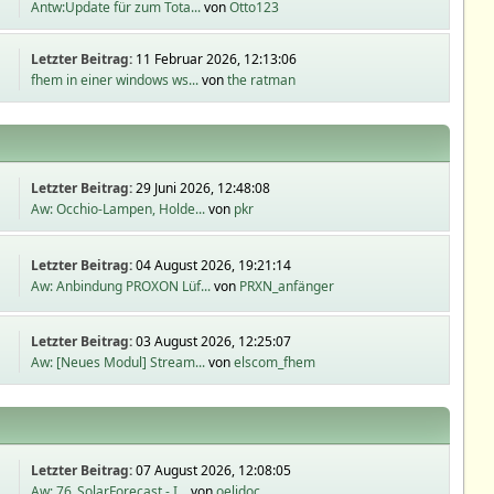
Antw:Update für zum Tota...
von
Otto123
Letzter Beitrag:
11 Februar 2026, 12:13:06
fhem in einer windows ws...
von
the ratman
Letzter Beitrag:
29 Juni 2026, 12:48:08
Aw: Occhio-Lampen, Holde...
von
pkr
Letzter Beitrag:
04 August 2026, 19:21:14
Aw: Anbindung PROXON Lüf...
von
PRXN_anfänger
Letzter Beitrag:
03 August 2026, 12:25:07
Aw: [Neues Modul] Stream...
von
elscom_fhem
Letzter Beitrag:
07 August 2026, 12:08:05
Aw: 76_SolarForecast - I...
von
oelidoc