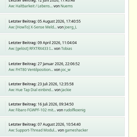
Letzter Beitrag:
12 Juni 2026, 17:43:48
Aw: Haltbarkeit / Lebens...
von
Nuems
Letzter Beitrag:
05 August 2026, 17:40:55
Aw: [HowTo] X-Sense Meld...
von
Joerg_L
Letzter Beitrag:
09 April 2026, 11:04:04
Aw: [gelöst] RFXTRX433 I...
von
Tobias
Letzter Beitrag:
27 Januar 2026, 22:06:52
Aw: FHT80 Ventilposition...
von
joc_w
Letzter Beitrag:
23 Juli 2026, 12:35:58
Aw: Hue Tap Dial einbind...
von
Jackie
Letzter Beitrag:
16 Juli 2026, 09:34:50
Aw: Fibaro FGWPF-102 mit...
von
rudolfkoenig
Letzter Beitrag:
07 August 2026, 10:54:40
Aw: Support-Thread Modul...
von
gameshacker