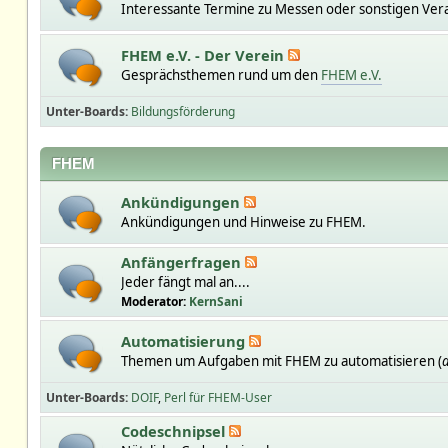
Interessante Termine zu Messen oder sonstigen Ver
FHEM e.V. - Der Verein
Gesprächsthemen rund um den
FHEM e.V.
Unter-Boards
Bildungsförderung
FHEM
Ankündigungen
Ankündigungen und Hinweise zu FHEM.
Anfängerfragen
Jeder fängt mal an....
Moderator:
KernSani
Automatisierung
Themen um Aufgaben mit FHEM zu automatisieren (
a
Unter-Boards
DOIF
Perl für FHEM-User
Codeschnipsel