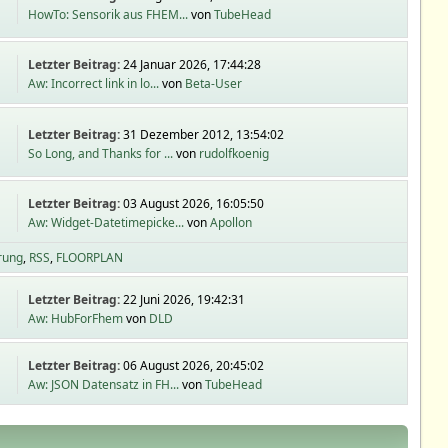
HowTo: Sensorik aus FHEM...
von
TubeHead
Letzter Beitrag:
24 Januar 2026, 17:44:28
Aw: Incorrect link in lo...
von
Beta-User
Letzter Beitrag:
31 Dezember 2012, 13:54:02
So Long, and Thanks for ...
von
rudolfkoenig
Letzter Beitrag:
03 August 2026, 16:05:50
Aw: Widget-Datetimepicke...
von
Apollon
rung
RSS
FLOORPLAN
Letzter Beitrag:
22 Juni 2026, 19:42:31
Aw: HubForFhem
von
DLD
Letzter Beitrag:
06 August 2026, 20:45:02
Aw: JSON Datensatz in FH...
von
TubeHead