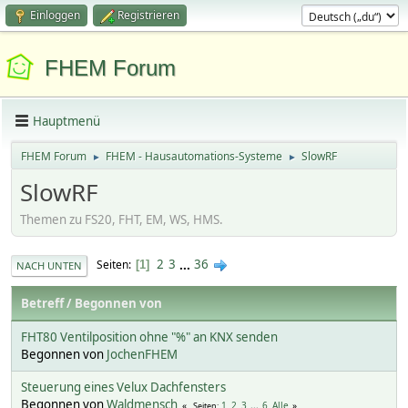
Einloggen
Registrieren
FHEM Forum
Hauptmenü
FHEM Forum
FHEM - Hausautomations-Systeme
SlowRF
►
►
SlowRF
Themen zu FS20, FHT, EM, WS, HMS.
2
3
...
36
Seiten
1
NACH UNTEN
Betreff
/
Begonnen von
FHT80 Ventilposition ohne "%" an KNX senden
Begonnen von
JochenFHEM
Steuerung eines Velux Dachfensters
Begonnen von
Waldmensch
1
2
3
...
6
Alle
Seiten