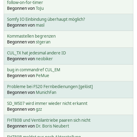
follow-on-for-timer
Begonnen von
ToJu
Somfy IO Einbindung überhaupt möglich?
Begonnen von
masl
Kommastellen begrenzen
Begonnen von
stgeran
CUL_TX hat jedesmal andere ID
Begonnen von
neobiker
bug in commandref CUL_EM
Begonnen von
PeMue
Probleme bei FS20 Fernbedienungen [gelöst]
Begonnen von
MunichFan
SD_WS07 wird immer wieder nicht erkannt
Begonnen von
gzz
FHT80B und Ventilantriebe paaren sich nicht
Begonnen von
Dr. Boris Neubert
FHT80B meldet nur noch Aktorstellung