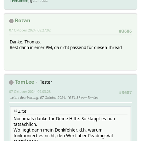
1 Person(en)
gefällt das.
Bozan
07 Oktober 2024, 08:27:02
#3686
Danke, Thomas.
Rest dann in einer PM, da nicht passend für diesen Thread
TomLee
Tester
07 Oktober 2024, 09:03:28
#3687
Letzte Bearbeitung
: 07 Oktober 2024, 16:51:37 von TomLee
Zitat
Nochmals danke für Deine Hilfe. So klappt es nun
tatsächlich.
Wo liegt dann mein Denkfehler, d.h. warum
funktioniert es nicht, den Wert über ReadingsVal