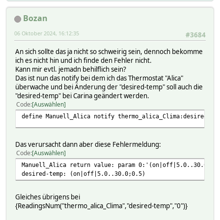
Bozan
06 Oktober 2024, 16:12:35
#3684
An sich sollte das ja nicht so schweirig sein, dennoch bekomme
ich es nicht hin und ich finde den Fehler nicht.
Kann mir evtl. jemadn behilflich sein?
Das ist nun das notify bei dem ich das Thermostat "Alica"
überwache und bei Änderung der "desired-temp" soll auch die
"desired-temp" bei Carina geändert werden.
Code
Auswählen
define Manuell_Alica notify thermo_alica_Clima:desired-te
Das verursacht dann aber diese Fehlermeldung:
Code
Auswählen
Manuell_Alica return value: param 0:'(on|off|5.0..30.0;0.
desired-temp: (on|off|5.0..30.0;0.5)
Gleiches übrigens bei
{ReadingsNum("thermo_alica_Clima","desired-temp","0")}