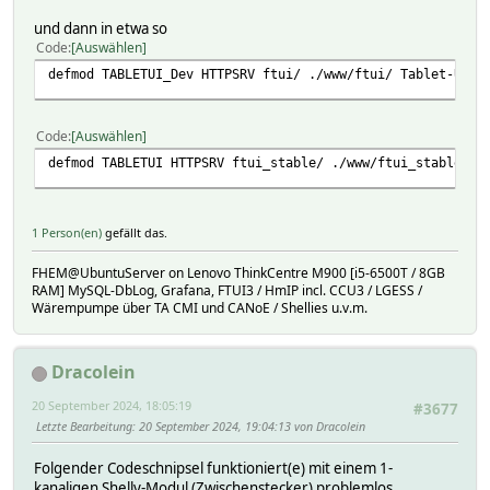
und dann in etwa so
Code
Auswählen
defmod TABLETUI_Dev HTTPSRV ftui/ ./www/ftui/ Tablet-UI-D
Code
Auswählen
defmod TABLETUI HTTPSRV ftui_stable/ ./www/ftui_stable/ T
1 Person(en)
gefällt das.
FHEM@UbuntuServer on Lenovo ThinkCentre M900 [i5-6500T / 8GB
RAM] MySQL-DbLog, Grafana, FTUI3 / HmIP incl. CCU3 / LGESS /
Wärempumpe über TA CMI und CANoE / Shellies u.v.m.
Dracolein
20 September 2024, 18:05:19
#3677
Letzte Bearbeitung
: 20 September 2024, 19:04:13 von Dracolein
Folgender Codeschnipsel funktioniert(e) mit einem 1-
kanaligen Shelly-Modul (Zwischenstecker) problemlos.