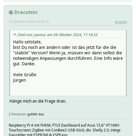
Dracolein
13 Oktober 2024, 06:26:37
#3689
Zitat von: juemuc am 08 Oktober 2024, 17:18:35
Hallo setstate,
bist Du noch am ändern oder ist das jetzt für die die
"stabile" Version? Wenn ja, müssen wir dann selbst die
notwendigen Anpassungen durchführen. Eine Info wäre
gut. Danke.
Viele Grüße
Jürgen
Hänge mich an die Frage dran.
2 Personen
gefällt das.
Raspberry Pi 4 mit FHEM; FTUI Dashboard auf Asus 15,6" VT168H
Touchscreen; ZigBee mit ConBee2 USB-Stick; div. Shelly 2.5; integr.
Gaszähler mit ESP8266 & ESPEasy;