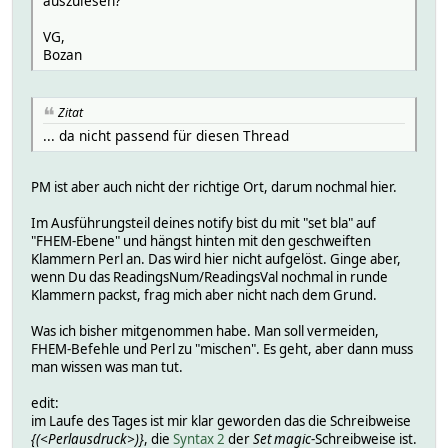
auszulesen?
VG,
Bozan
Zitat
... da nicht passend für diesen Thread
PM ist aber auch nicht der richtige Ort, darum nochmal hier.
Im Ausführungsteil deines notify bist du mit "set bla" auf
"FHEM-Ebene" und hängst hinten mit den geschweiften
Klammern Perl an. Das wird hier nicht aufgelöst. Ginge aber,
wenn Du das ReadingsNum/ReadingsVal nochmal in runde
Klammern packst, frag mich aber nicht nach dem Grund.
Was ich bisher mitgenommen habe. Man soll vermeiden,
FHEM-Befehle und Perl zu "mischen". Es geht, aber dann muss
man wissen was man tut.
edit:
im Laufe des Tages ist mir klar geworden das die Schreibweise
{(<Perlausdruck>)}
, die
Syntax 2
der
Set magic
-Schreibweise ist.