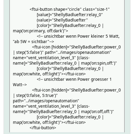
<ftui-button shape="circle" class="size-1"
[value]="ShellyBadluefter:relay_0"
(value)="ShellyBadluefter"
[color]="ShellyBadluefter:relay_0 |
map('on:primary, off:dark')">
<!-- unsichtbar wenn Power kleiner 5 Watt,
"ab 5W = sichtbar"-->
<ftui-icon [hidden]="ShellyBadluefter:power_0
| step('5:false')" path="../images/openautomation"
name="vent_ventilation_level_3" [class-
name]="ShellyBadluefter:relay_0 | map('on:spin,off:')"
[color]="ShellyBadluefter:relay_0 |
map('on:white, off:light')"></ftui-icon>
<!-- unsichtbar wenn Power groesser 1
Watt-->
<ftui-icon [hidden]="ShellyBadluefter:power_0
| step('0:false, 5:true')"
path="../images/openautomation"
name="vent_ventilation_level_3" [class-
name]="ShellyBadluefter:relay_0 | map('on:off,off:')"
[color]="ShellyBadluefter:relay_0 |
map('on:white, off:light')"></ftui-icon>
</ftui-button>