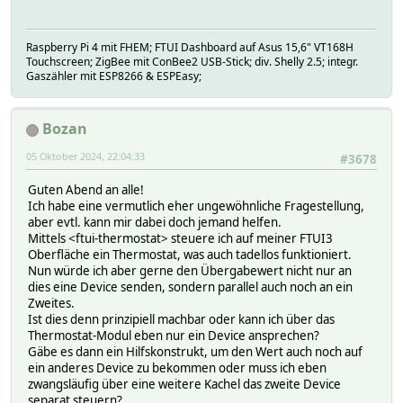
Raspberry Pi 4 mit FHEM; FTUI Dashboard auf Asus 15,6" VT168H
Touchscreen; ZigBee mit ConBee2 USB-Stick; div. Shelly 2.5; integr.
Gaszähler mit ESP8266 & ESPEasy;
Bozan
05 Oktober 2024, 22:04:33
#3678
Guten Abend an alle!
Ich habe eine vermutlich eher ungewöhnliche Fragestellung,
aber evtl. kann mir dabei doch jemand helfen.
Mittels <ftui-thermostat> steuere ich auf meiner FTUI3
Oberfläche ein Thermostat, was auch tadellos funktioniert.
Nun würde ich aber gerne den Übergabewert nicht nur an
dies eine Device senden, sondern parallel auch noch an ein
Zweites.
Ist dies denn prinzipiell machbar oder kann ich über das
Thermostat-Modul eben nur ein Device ansprechen?
Gäbe es dann ein Hilfskonstrukt, um den Wert auch noch auf
ein anderes Device zu bekommen oder muss ich eben
zwangsläufig über eine weitere Kachel das zweite Device
separat steuern?