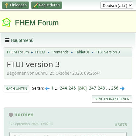
Einloggen
Registrieren
FHEM Forum
Hauptmenü
FHEM Forum
FHEM
Frontends
TabletUI
FTUI version 3
►
►
►
►
FTUI version 3
Begonnen von Bunnu, 25 Oktober 2020, 09:25:41
1
...
244
245
247
248
...
256
Seiten
246
NACH UNTEN
BENUTZER-AKTIONEN
normen
17 September 2024, 13:02:55
#3675