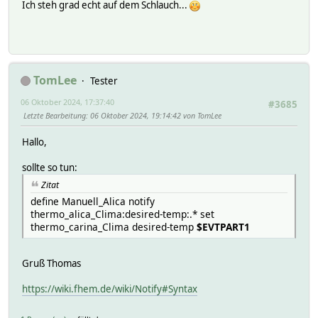
Ich steh grad echt auf dem Schlauch...
TomLee
Tester
06 Oktober 2024, 17:37:40
#3685
Letzte Bearbeitung
: 06 Oktober 2024, 19:14:42 von TomLee
Hallo,
sollte so tun:
Zitat
define Manuell_Alica notify
thermo_alica_Clima:desired-temp:.* set
thermo_carina_Clima desired-temp
$EVTPART1
Gruß Thomas
https://wiki.fhem.de/wiki/Notify#Syntax