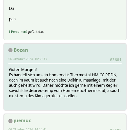
LG
pah
1 Person(en)
gefällt das.
Bozan
06 Oktober 2024, 10:35:33
#3681
Guten Morgen!
Es handelt sich um ein Homematic Thermostat HM-CC-RT-DN,
doch im Raum ist auch noch eine Daikin Klimaanlage, mit der
auch geheizt wird. Daher möchte ich gerne mit einem Regler
sowohl die desired-temp vom Homemetic-Thermostat, alsauch
die stemp des Klimagerätes einstellen.
juemuc
06 Oktober 2024, 14:14:41