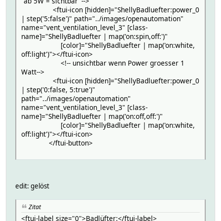
"ab 5W = sichtbar"-->
<ftui-icon [hidden]="ShellyBadluefter:power_0
| step('5:false')" path="../images/openautomation"
name="vent_ventilation_level_3" [class-
name]="ShellyBadluefter | map('on:spin,off:')"
[color]="ShellyBadluefter | map('on:white,
off:light')"></ftui-icon>
<!-- unsichtbar wenn Power groesser 1
Watt-->
<ftui-icon [hidden]="ShellyBadluefter:power_0
| step('0:false, 5:true')"
path="../images/openautomation"
name="vent_ventilation_level_3" [class-
name]="ShellyBadluefter | map('on:off,off:')"
[color]="ShellyBadluefter | map('on:white,
off:light')"></ftui-icon>
</ftui-button>
edit: gelöst
Zitat
<ftui-label size="0">Badlüfter:</ftui-label>