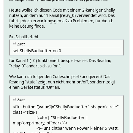
Heute wollte ich diesen Code mit einem 2-kanaligen Shelly
nutzen, an dem nur 1 Kanal (relay_0) verwendet wird. Das
führt jedoch erwartungsgemäß zu Problemen, für die ich
keine Lösung finde.
Ein Schaltbefehl
Zitat
set ShellyBadluefter on 0
für Kanal 1 (=0) funktioniert beispielsweise. Das Reading
"relay_0" ändert sich zu "on".
Wie kann ich folgenden Codeschnipsel korrigieren? Das
Reading "state" zeigt nun nicht mehr on/off, sondern zeigt
einen Gerätestatus "OK" an.
Zitat
<ftui-button [(value)]="ShellyBadluefter" shape="circle"
class="size-1"
[color]="ShellyBadluefter |
map('on:primary, off:dark')">
<!-- unsichtbar wenn Power kleiner 5 Watt,