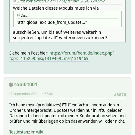
Zitat von: Dracolein am 17 September 2024, 12:45:52
Welche Dateien dieses Moduls muss ich via
Zitat
"attr global exclude_from_update..."
ausschließen, um bis auf Weiteres weiterhin
sorgenfrei "update all" weiternutzen zu können?
Siehe mein Post hier:
https://forum.fhem.de/index.php?
topic=115259.msg1319469#msg1319469
tobi01001
17 September 2024, 14:37:00
#3676
Ich habe mein (produktives) FTUI einfach in einem anderen
Ordner untergebracht. Updates werden nur in ./ftui geladen.
Da kann ich dann Updates mit meiner Konfiguration sehen und
prüfen und mir überlegen ob ich das anwenden will oder nicht.
Testinstanz im wiki