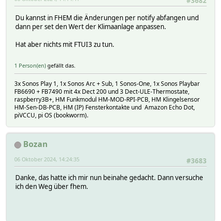
#3682
Du kannst in FHEM die Änderungen per notify abfangen und
dann per set den Wert der Klimaanlage anpassen.
Hat aber nichts mit FTUI3 zu tun.
1 Person(en)
gefällt das.
3x Sonos Play 1, 1x Sonos Arc + Sub, 1 Sonos-One, 1x Sonos Playbar
FB6690 + FB7490 mit 4x Dect 200 und 3 Dect-ULE-Thermostate,
raspberry3B+, HM Funkmodul HM-MOD-RPI-PCB, HM Klingelsensor
HM-Sen-DB-PCB, HM (IP) Fensterkontakte und Amazon Echo Dot,
piVCCU, pi OS (bookworm).
Bozan
06 Oktober 2024, 14:24:35
#3683
Danke, das hatte ich mir nun beinahe gedacht. Dann versuche
ich den Weg über fhem.