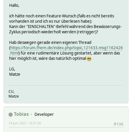
Hallo,
ich hätte noch einen Feature-Wunsch (falls es nicht bereits
vorhanden ist und ich es nur überlesen habe):
Kann der "EINSCHALTEN"-Befehl während des Bewässerungs-
Zyklus periodisch wiederholt werden (retrigger)?
Hab deswegen gerade einen eigenen Thread
(
https://forum.fhem.de/index.php/topic,121633.msg1162426
.html
) für eine rudimentäre Lösung gestartet, aber wenn das
hier möglich ist, wäre das natürlich optimal
LG,
Matze
CU,
Matze
Tobias
Developer
14 Juni 2021, 16:51:50
#136