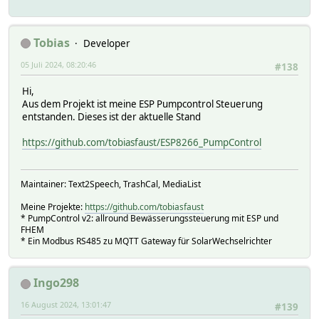
Tobias
Developer
05 Juli 2024, 08:20:46
#138
Hi,
Aus dem Projekt ist meine ESP Pumpcontrol Steuerung
entstanden. Dieses ist der aktuelle Stand
https://github.com/tobiasfaust/ESP8266_PumpControl
Maintainer: Text2Speech, TrashCal, MediaList
Meine Projekte:
https://github.com/tobiasfaust
* PumpControl v2: allround Bewässerungssteuerung mit ESP und
FHEM
* Ein Modbus RS485 zu MQTT Gateway für SolarWechselrichter
Ingo298
16 August 2024, 13:01:47
#139