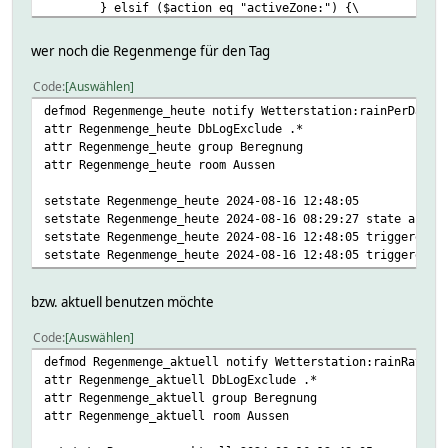
} elsif ($action eq "activeZone:") {\
# aktive Beregnungszone geändert\
sprinkleChangeActiveZone($eventarray[1]);
wer noch die Regenmenge für den Tag
} elsif ($action eq "action:") {\
# manueller Befehl\
Code
Auswählen
my $command = $eventarray[1];;\
defmod Regenmenge_heute notify Wetterstation:rainPerDay:.
if ($command eq "start") {\
attr Regenmenge_heute DbLogExclude .*
sprinkleStart("manual");;\
attr Regenmenge_heute group Beregnung
} elsif ($command eq "stop") {\
attr Regenmenge_heute room Aussen
sprinkleStop("manual");;\
} elsif ($command eq "delay") {\
setstate Regenmenge_heute 2024-08-16 12:48:05
sprinkleDelay();;\
setstate Regenmenge_heute 2024-08-16 08:29:27 state activ
} elsif ($command eq "reset") {\
setstate Regenmenge_heute 2024-08-16 12:48:05 triggeredBy
sprinkleReset();;\
setstate Regenmenge_heute 2024-08-16 12:48:05 triggeredBy
}\
} elsif ($action eq "isRaining:") {\
# aktive Beregnungszone geändert\
bzw. aktuell benutzen möchte
if (($eventarray[1] == 1) && (ReadingsVal
sprinkleStop("rain");;\
Code
Auswählen
}\
defmod Regenmenge_aktuell notify Wetterstation:rainRate:.
} else {\
attr Regenmenge_aktuell DbLogExclude .*
# unbekannte Aktion\
attr Regenmenge_aktuell group Beregnung
}\
attr Regenmenge_aktuell room Aussen
}
attr notify_Beregnung DbLogExclude .*