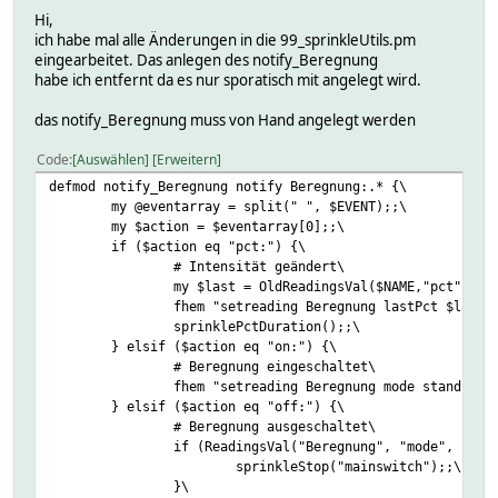
Hi,
ich habe mal alle Änderungen in die 99_sprinkleUtils.pm
eingearbeitet. Das anlegen des notify_Beregnung
habe ich entfernt da es nur sporatisch mit angelegt wird.
das notify_Beregnung muss von Hand angelegt werden
Code
Auswählen
Erweitern
defmod notify_Beregnung notify Beregnung:.* {\
my @eventarray = split(" ", $EVENT);;\
my $action = $eventarray[0];;\
if ($action eq "pct:") {\
# Intensität geändert\
my $last = OldReadingsVal($NAME,"pct",100
fhem "setreading Beregnung lastPct $last"
sprinklePctDuration();;\
} elsif ($action eq "on:") {\
# Beregnung eingeschaltet\
fhem "setreading Beregnung mode standby";
} elsif ($action eq "off:") {\
# Beregnung ausgeschaltet\
if (ReadingsVal("Beregnung", "mode", "sta
sprinkleStop("mainswitch");;\
}\