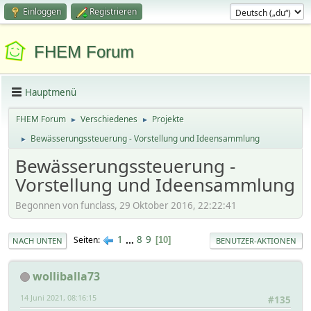
Einloggen
Registrieren
FHEM Forum
Hauptmenü
FHEM Forum
Verschiedenes
Projekte
►
►
Bewässerungssteuerung - Vorstellung und Ideensammlung
►
Bewässerungssteuerung -
Vorstellung und Ideensammlung
Begonnen von funclass, 29 Oktober 2016, 22:22:41
1
...
8
9
Seiten
10
NACH UNTEN
BENUTZER-AKTIONEN
wolliballa73
14 Juni 2021, 08:16:15
#135