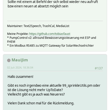
Sollte mit einem at Befehl der sich selbst wieder neu aufruft
bzw einen neuen at absetzt möglich sein
Maintainer: Text2Speech, TrashCal, MediaList
Meine Projekte:
https://github.com/tobiasfaust
* PumpControl v2: allround Bewässerungssteuerung mit ESP und
FHEM
* Ein Modbus RS485 zu MQTT Gateway für SolarWechselrichter
MauiJim
02 Juli 2024, 18:36:04
#137
Hallo zusammen!
Gibt es noch irgendwo eine aktuelle 99_sprinkleUtils.pm oder
ist die Lösung nicht mehr UpToDate?
Vielleicht gibt es ja auch was Neueres?
Vielen Dank schon mal für die Rückmeldung.