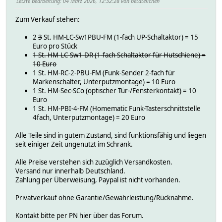
Letzte Bearbeitung
: 04 März 2026, 12:32:28 von betateilchen
Zum Verkauf stehen:
2
3
St. HM-LC-Sw1PBU-FM (1-fach UP-Schaltaktor) = 15
Euro pro Stück
1 St. HM-LC-Sw1-DR (1-fach Schaltaktor für Hutschiene) =
10 Euro
1 St. HM-RC-2-PBU-FM (Funk-Sender 2-fach für
Markenschalter, Unterputzmontage) = 10 Euro
1 St. HM-Sec-SCo (optischer Tür-/Fensterkontakt) = 10
Euro
1 St. HM-PBI-4-FM (Homematic Funk-Tasterschnittstelle
4fach, Unterputzmontage) = 20 Euro
Alle Teile sind in gutem Zustand, sind funktionsfähig und liegen
seit einiger Zeit ungenutzt im Schrank.
Alle Preise verstehen sich zuzüglich Versandkosten.
Versand nur innerhalb Deutschland.
Zahlung per Überweisung, Paypal ist nicht vorhanden.
Privatverkauf ohne Garantie/Gewährleistung/Rücknahme.
Kontakt bitte per PN hier über das Forum.