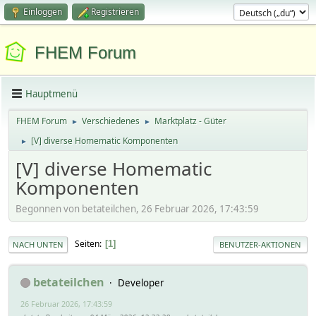
Einloggen
Registrieren
FHEM Forum
Hauptmenü
FHEM Forum
Verschiedenes
Marktplatz - Güter
►
►
[V] diverse Homematic Komponenten
►
[V] diverse Homematic
Komponenten
Begonnen von betateilchen, 26 Februar 2026, 17:43:59
Seiten
1
NACH UNTEN
BENUTZER-AKTIONEN
betateilchen
Developer
26 Februar 2026, 17:43:59