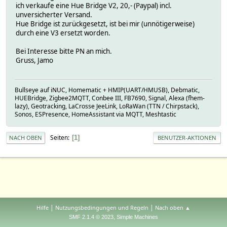
ich verkaufe eine Hue Bridge V2, 20,- (Paypal) incl.
unversicherter Versand.
Hue Bridge ist zurückgesetzt, ist bei mir (unnötigerweise)
durch eine V3 ersetzt worden.
Bei Interesse bitte PN an mich.
Gruss, Jamo
Bullseye auf iNUC, Homematic + HMIP(UART/HMUSB), Debmatic,
HUEBridge, Zigbee2MQTT, Conbee III, FB7690, Signal, Alexa (fhem-
lazy), Geotracking, LaCrosse JeeLink, LoRaWan (TTN / Chirpstack),
Sonos, ESPresence, HomeAssistant via MQTT, Meshtastic
Seiten
1
NACH OBEN
BENUTZER-AKTIONEN
|
|
Hilfe
Nutzungsbedingungen und Regeln
Nach oben ▲
,
SMF 2.1.4 © 2023
Simple Machines