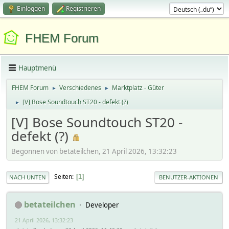
Einloggen
Registrieren
FHEM Forum
Hauptmenü
FHEM Forum
Verschiedenes
Marktplatz - Güter
►
►
[V] Bose Soundtouch ST20 - defekt (?)
►
[V] Bose Soundtouch ST20 -
defekt (?)
Begonnen von betateilchen, 21 April 2026, 13:32:23
Seiten
1
NACH UNTEN
BENUTZER-AKTIONEN
betateilchen
Developer
21 April 2026, 13:32:23