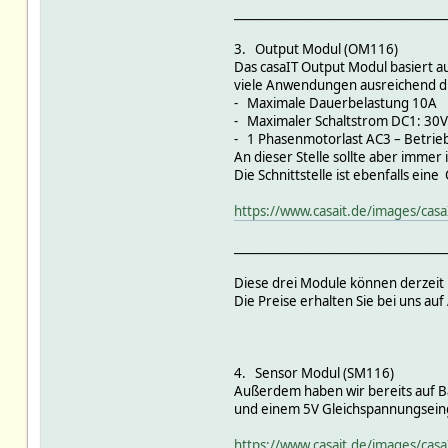
___________________________________
3. Output Modul (OM116)
Das casaIT Output Modul basiert a
viele Anwendungen ausreichend d
- Maximale Dauerbelastung 10A
- Maximaler Schaltstrom DC1: 30
- 1 Phasenmotorlast AC3 – Betrie
An dieser Stelle sollte aber immer
Die Schnittstelle ist ebenfalls ein
https://www.casait.de/images/cas
___________________________________
Diese drei Module können derzeit
Die Preise erhalten Sie bei uns auf
4. Sensor Modul (SM116)
Außerdem haben wir bereits auf Bas
und einem 5V Gleichspannungsein
https://www.casait.de/images/cas