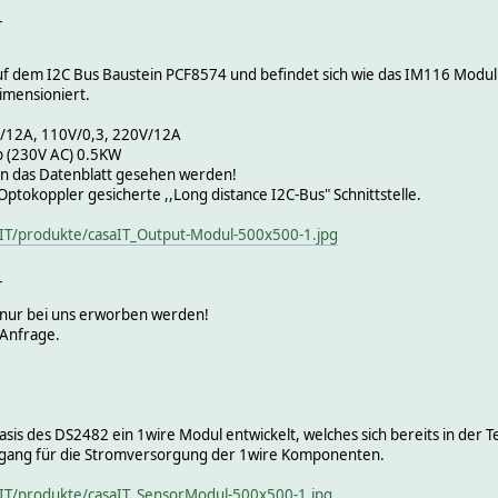
_
uf dem I2C Bus Baustein PCF8574 und befindet sich wie das IM116 Modul
imensioniert.
V/12A, 110V/0,3, 220V/12A
b (230V AC) 0.5KW
 in das Datenblatt gesehen werden!
e Optokoppler gesicherte ,,Long distance I2C-Bus" Schnittstelle.
aIT/produkte/casaIT_Output-Modul-500x500-1.jpg
_
 nur bei uns erworben werden!
 Anfrage.
is des DS2482 ein 1wire Modul entwickelt, welches sich bereits in der T
gang für die Stromversorgung der 1wire Komponenten.
aIT/produkte/casaIT_SensorModul-500x500-1.jpg