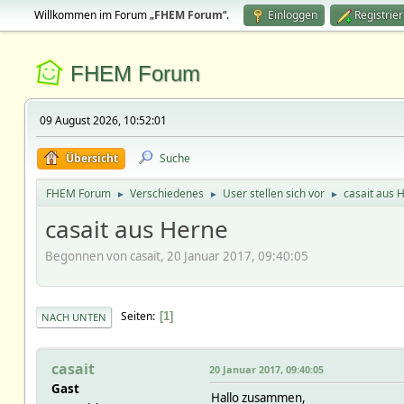
Willkommen im Forum „
FHEM Forum
“.
Einloggen
Registrie
FHEM Forum
09 August 2026, 10:52:01
Übersicht
Suche
FHEM Forum
Verschiedenes
User stellen sich vor
casait aus 
►
►
►
casait aus Herne
Begonnen von casait, 20 Januar 2017, 09:40:05
Seiten
1
NACH UNTEN
casait
20 Januar 2017, 09:40:05
Gast
Hallo zusammen,