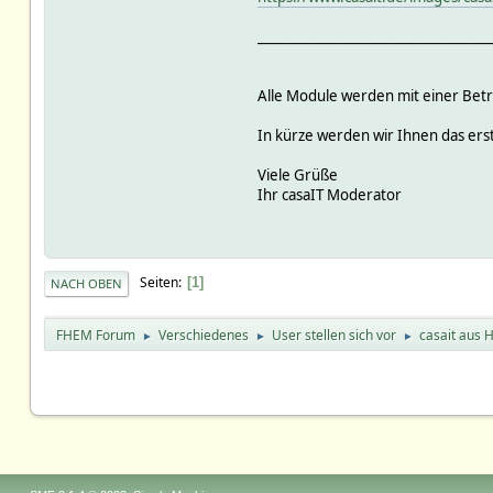
___________________________________
Alle Module werden mit einer Bet
In kürze werden wir Ihnen das ers
Viele Grüße
Ihr casaIT Moderator
Seiten
1
NACH OBEN
FHEM Forum
Verschiedenes
User stellen sich vor
casait aus 
►
►
►