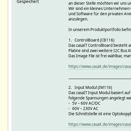
Gespeichert
an dieser Stelle möchten wir uns 
Wir sind ein kleines Unternehmen w
und Software für den privaten Anw
anzulegen.
In unserem Produktportfolio befi
1. ControlBoard (CB116)
Das casaIT ControlBoard besteht 
Platine sind zwei weitere I2C Bus
Das Image File ist frei wählbar, m
https://www.casait.de/images/cas
___________________________________
2. Input Modul (IM116)
Das casaIT Input Modul basiert a
folgende Spannungen angelegt w
- 5V – 60V AC/DC
- 60V – 230V AC
Die Schnittstelle ist eine Optokop
https://www.casait.de/images/cas