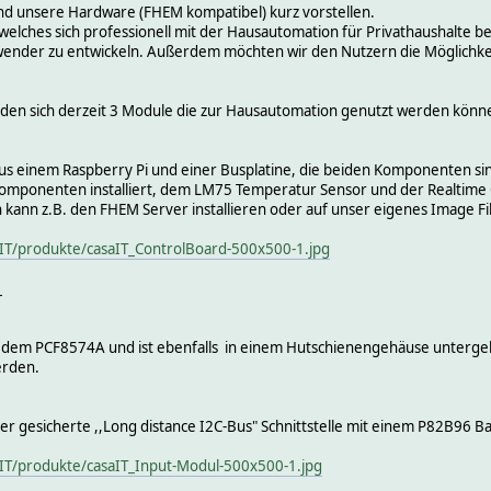
und unsere Hardware (FHEM kompatibel) kurz vorstellen.
elches sich professionell mit der Hausautomation für Privathaushalte be
ender zu entwickeln. Außerdem möchten wir den Nutzern die Möglichkeit 
nden sich derzeit 3 Module die zur Hausautomation genutzt werden könn
aus einem Raspberry Pi und einer Busplatine, die beiden Komponenten s
 Komponenten installiert, dem LM75 Temperatur Sensor und der Realtime
an kann z.B. den FHEM Server installieren oder auf unser eigenes Image Fi
aIT/produkte/casaIT_ControlBoard-500x500-1.jpg
_
uf dem PCF8574A und ist ebenfalls in einem Hutschienengehäuse unterge
erden.
pler gesicherte ,,Long distance I2C-Bus" Schnittstelle mit einem P82B96 Ba
aIT/produkte/casaIT_Input-Modul-500x500-1.jpg