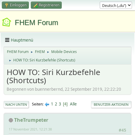
Einloggen
Registrieren
FHEM Forum
Hauptmenü
FHEM Forum
FHEM
Mobile Devices
►
►
HOW TO: Siri Kurzbefehle (Shortcuts)
►
HOW TO: Siri Kurzbefehle
(Shortcuts)
Begonnen von buennerbernd, 22 September 2019, 22:22:20
1
2
3
Alle
Seiten
4
NACH UNTEN
BENUTZER-AKTIONEN
TheTrumpeter
17 November 2021, 12:21:38
#45