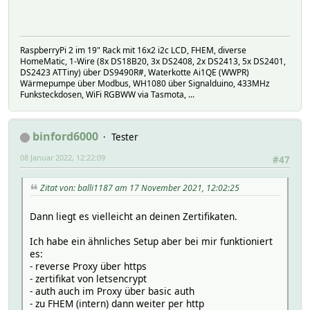
RaspberryPi 2 im 19" Rack mit 16x2 i2c LCD, FHEM, diverse
HomeMatic, 1-Wire (8x DS18B20, 3x DS2408, 2x DS2413, 5x DS2401,
DS2423 ATTiny) über DS9490R#, Waterkotte Ai1QE (WWPR)
Wärmepumpe über Modbus, WH1080 über Signalduino, 433MHz
Funksteckdosen, WiFi RGBWW via Tasmota, ...
binford6000
Tester
08 Januar 2022, 12:22:09
#47
Zitat von: balli1187 am 17 November 2021, 12:02:25
Dann liegt es vielleicht an deinen Zertifikaten.
Ich habe ein ähnliches Setup aber bei mir funktioniert
es:
- reverse Proxy über https
- zertifikat von letsencrypt
- auth auch im Proxy über basic auth
- zu FHEM (intern) dann weiter per http