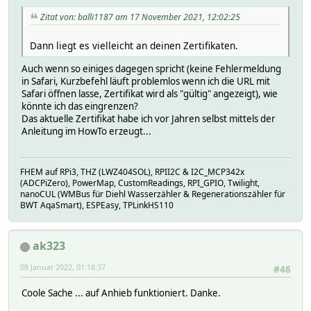
Zitat von: balli1187 am 17 November 2021, 12:02:25
Dann liegt es vielleicht an deinen Zertifikaten.
Auch wenn so einiges dagegen spricht (keine Fehlermeldung
in Safari, Kurzbefehl läuft problemlos wenn ich die URL mit
Safari öffnen lasse, Zertifikat wird als "gültig" angezeigt), wie
könnte ich das eingrenzen?
Das aktuelle Zertifikat habe ich vor Jahren selbst mittels der
Anleitung im HowTo erzeugt...
FHEM auf RPi3, THZ (LWZ404SOL), RPII2C & I2C_MCP342x
(ADCPiZero), PowerMap, CustomReadings, RPI_GPIO, Twilight,
nanoCUL (WMBus für Diehl Wasserzähler & Regenerationszähler für
BWT AqaSmart), ESPEasy, TPLinkHS110
ak323
08 Januar 2022, 01:18:37
#46
Coole Sache ... auf Anhieb funktioniert. Danke.