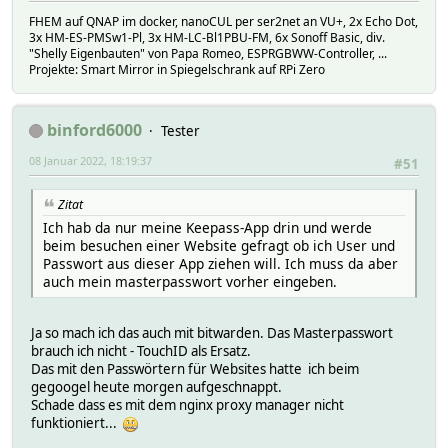
FHEM auf QNAP im docker, nanoCUL per ser2net an VU+, 2x Echo Dot,
3x HM-ES-PMSw1-Pl, 3x HM-LC-Bl1PBU-FM, 6x Sonoff Basic, div.
"Shelly Eigenbauten" von Papa Romeo, ESPRGBWW-Controller, ...
Projekte: Smart Mirror in Spiegelschrank auf RPi Zero
binford6000
Tester
08 Januar 2022, 18:19:37
#51
Zitat
Ich hab da nur meine Keepass-App drin und werde
beim besuchen einer Website gefragt ob ich User und
Passwort aus dieser App ziehen will. Ich muss da aber
auch mein masterpasswort vorher eingeben.
Ja so mach ich das auch mit bitwarden. Das Masterpasswort
brauch ich nicht - TouchID als Ersatz.
Das mit den Passwörtern für Websites hatte ich beim
gegoogel heute morgen aufgeschnappt.
Schade dass es mit dem nginx proxy manager nicht
funktioniert...