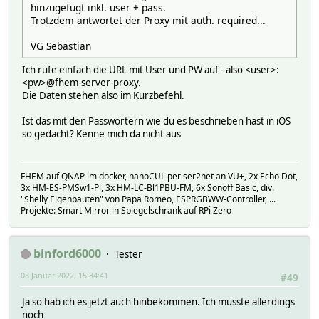
hinzugefügt inkl. user + pass.
Trotzdem antwortet der Proxy mit auth. required...
VG Sebastian
Ich rufe einfach die URL mit User und PW auf - also <user>:
<pw>@fhem-server-proxy.
Die Daten stehen also im Kurzbefehl.
Ist das mit den Passwörtern wie du es beschrieben hast in iOS
so gedacht? Kenne mich da nicht aus
FHEM auf QNAP im docker, nanoCUL per ser2net an VU+, 2x Echo Dot,
3x HM-ES-PMSw1-Pl, 3x HM-LC-Bl1PBU-FM, 6x Sonoff Basic, div.
"Shelly Eigenbauten" von Papa Romeo, ESPRGBWW-Controller, ...
Projekte: Smart Mirror in Spiegelschrank auf RPi Zero
binford6000
Tester
08 Januar 2022, 15:34:41
#49
Ja so hab ich es jetzt auch hinbekommen. Ich musste allerdings
noch