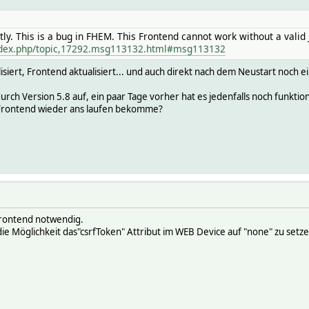
tly. This is a bug in FHEM. This Frontend cannot work without a valid 
index.php/topic,17292.msg113132.html#msg113132
isiert, Frontend aktualisiert... und auch direkt nach dem Neustart noch e
rch Version 5.8 auf, ein paar Tage vorher hat es jedenfalls noch funktion
s Frontend wieder ans laufen bekomme?
Frontend notwendig.
die Möglichkeit das"csrfToken" Attribut im WEB Device auf "none" zu setze