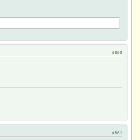
#860
#861