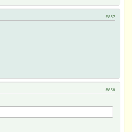
#857
#858