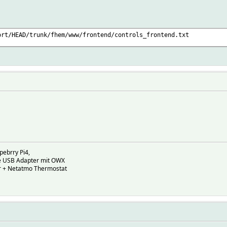
ort/HEAD/trunk/fhem/www/frontend/controls_frontend.txt
pebrry Pi4,
ire USB Adapter mit OWX
r + Netatmo Thermostat