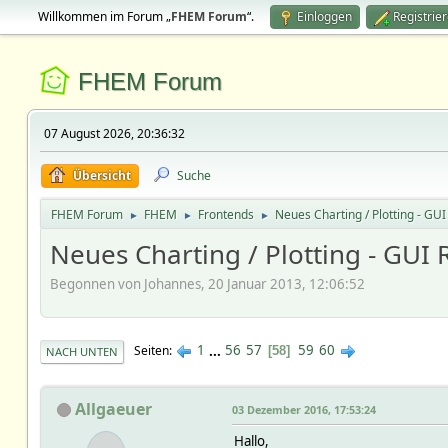
Willkommen im Forum „
FHEM Forum
“.
Einloggen
Registrie
FHEM Forum
07 August 2026, 20:36:32
Übersicht
Suche
FHEM Forum
FHEM
Frontends
Neues Charting / Plotting - GU
►
►
►
Neues Charting / Plotting - GUI
Begonnen von Johannes, 20 Januar 2013, 12:06:52
1
...
56
57
59
60
Seiten
58
NACH UNTEN
Allgaeuer
03 Dezember 2016, 17:53:24
Hallo,