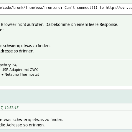
m/code/trunk/fhem/www/frontend: Can't connect(1) to http://svn.c
m Browser nicht aufrufen. Da bekomme ich einem leere Response.
er.
as schwierig etwas zu finden.
Adresse so drinnen.
pebrry Pi4,
ire USB Adapter mit OWX
r + Netatmo Thermostat
17, 19:53:15
 etwas schwierig etwas zu finden.
die Adresse so drinnen.