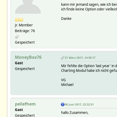
kann mir jemand sagen, wie ich be
ich finde keine Option oder vielleic
Danke
Jr. Member
Beiträge: 76
Gespeichert
MoneyBox76
21 März 2017, 14:39:17
Gast
Mir fehlte die Option 'last year' 
Gespeichert
Charting Modul habe ich nicht gef
VG
Michael
pellefhem
06 Juni 2017, 22:32:51
Gast
hallo Zusammen,
Gespeichert