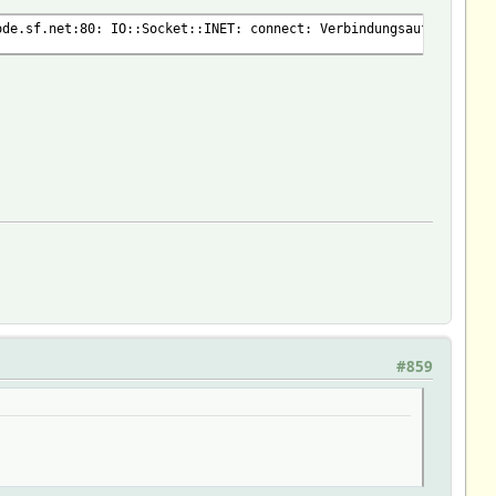
ode.sf.net:80: IO::Socket::INET: connect: Verbindungsaufbau abge
#859