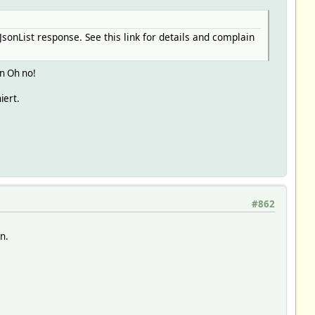
JsonList response. See this link for details and complain
in Oh no!
iert.
#862
n.