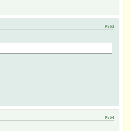
#863
#864