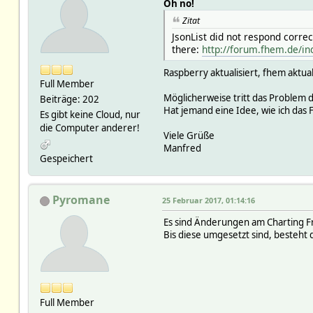
Oh no!
Zitat
JsonList did not respond correc
there:
http://forum.fhem.de/
Raspberry aktualisiert, fhem aktual
Full Member
Möglicherweise tritt das Problem du
Beiträge: 202
Hat jemand eine Idee, wie ich da
Es gibt keine Cloud, nur
die Computer anderer!
Viele Grüße
Manfred
Gespeichert
Pyromane
25 Februar 2017, 01:14:16
Es sind Änderungen am Charting 
Bis diese umgesetzt sind, besteht 
Full Member