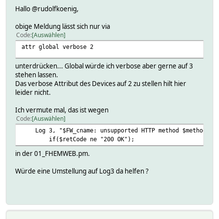
Hallo @rudolfkoenig,
obige Meldung lässt sich nur via
Code
Auswählen
attr global verbose 2
unterdrücken... Global würde ich verbose aber gerne auf 3
stehen lassen.
Das verbose Attribut des Devices auf 2 zu stellen hilt hier
leider nicht.
Ich vermute mal, das ist wegen
Code
Auswählen
Log 3, "$FW_cname: unsupported HTTP method $method, re
if($retCode ne "200 OK");
in der 01_FHEMWEB.pm.
Würde eine Umstellung auf Log3 da helfen ?