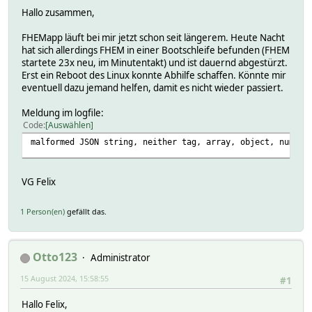
Hallo zusammen,
FHEMapp läuft bei mir jetzt schon seit längerem. Heute Nacht
hat sich allerdings FHEM in einer Bootschleife befunden (FHEM
startete 23x neu, im Minutentakt) und ist dauernd abgestürzt.
Erst ein Reboot des Linux konnte Abhilfe schaffen. Könnte mir
eventuell dazu jemand helfen, damit es nicht wieder passiert.
Meldung im logfile:
Code
Auswählen
malformed JSON string, neither tag, array, object, number
VG Felix
1 Person(en)
gefällt das.
Otto123
Administrator
15 August 2024, 15:58:55
#1
Hallo Felix,