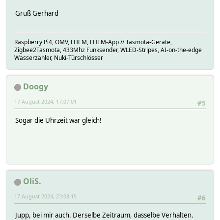
Gruß Gerhard
Raspberry Pi4, OMV, FHEM, FHEM-App // Tasmota-Geräte,
Zigbee2Tasmota, 433Mhz Funksender, WLED-Stripes, AI-on-the-edge
Wasserzähler, Nuki-Türschlösser
Doogy
17 August 2024, 17:07:01
#5
Sogar die Uhrzeit war gleich!
OliS.
17 August 2024, 23:08:15
#6
Jupp, bei mir auch. Derselbe Zeitraum, dasselbe Verhalten.