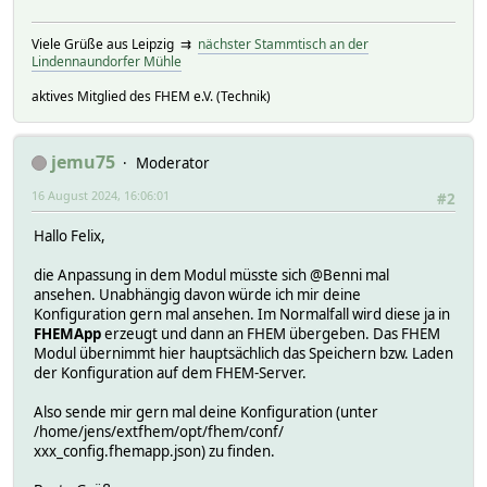
Viele Grüße aus Leipzig ⇉
nächster Stammtisch an der
Lindennaundorfer Mühle
aktives Mitglied des FHEM e.V. (Technik)
jemu75
Moderator
16 August 2024, 16:06:01
#2
Hallo Felix,
die Anpassung in dem Modul müsste sich @Benni mal
ansehen. Unabhängig davon würde ich mir deine
Konfiguration gern mal ansehen. Im Normalfall wird diese ja in
FHEMApp
erzeugt und dann an FHEM übergeben. Das FHEM
Modul übernimmt hier hauptsächlich das Speichern bzw. Laden
der Konfiguration auf dem FHEM-Server.
Also sende mir gern mal deine Konfiguration (unter
/home/jens/extfhem/opt/fhem/conf/
xxx_config.fhemapp.json) zu finden.