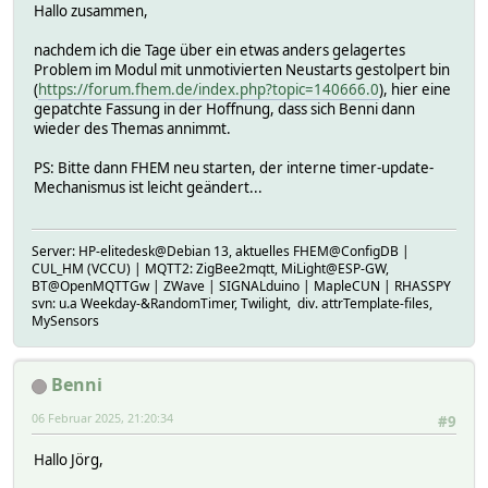
Hallo zusammen,
nachdem ich die Tage über ein etwas anders gelagertes
Problem im Modul mit unmotivierten Neustarts gestolpert bin
(
https://forum.fhem.de/index.php?topic=140666.0
), hier eine
gepatchte Fassung in der Hoffnung, dass sich Benni dann
wieder des Themas annimmt.
PS: Bitte dann FHEM neu starten, der interne timer-update-
Mechanismus ist leicht geändert...
Server: HP-elitedesk@Debian 13, aktuelles FHEM@ConfigDB |
CUL_HM (VCCU) | MQTT2: ZigBee2mqtt, MiLight@ESP-GW,
BT@OpenMQTTGw | ZWave | SIGNALduino | MapleCUN | RHASSPY
svn: u.a Weekday-&RandomTimer, Twilight, div. attrTemplate-files,
MySensors
Benni
06 Februar 2025, 21:20:34
#9
Hallo Jörg,