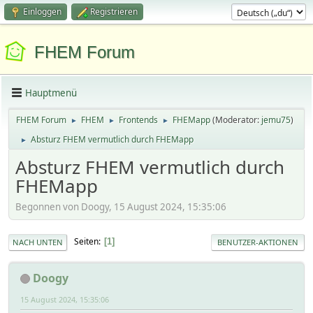
Einloggen
Registrieren
FHEM Forum
Hauptmenü
FHEM Forum
FHEM
Frontends
FHEMapp
(Moderator:
jemu75
)
►
►
►
Absturz FHEM vermutlich durch FHEMapp
►
Absturz FHEM vermutlich durch
FHEMapp
Begonnen von Doogy, 15 August 2024, 15:35:06
Seiten
1
NACH UNTEN
BENUTZER-AKTIONEN
Doogy
15 August 2024, 15:35:06