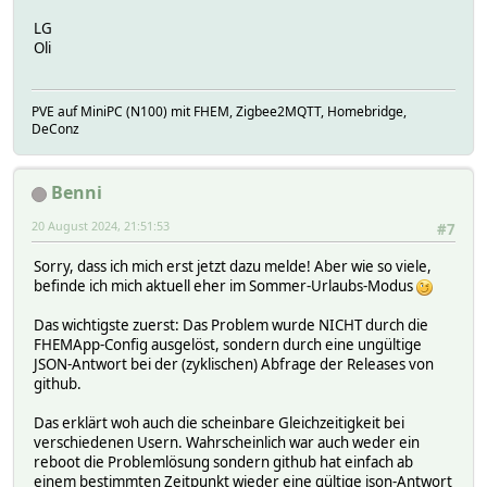
LG
Oli
PVE auf MiniPC (N100) mit FHEM, Zigbee2MQTT, Homebridge,
DeConz
Benni
20 August 2024, 21:51:53
#7
Sorry, dass ich mich erst jetzt dazu melde! Aber wie so viele,
befinde ich mich aktuell eher im Sommer-Urlaubs-Modus
Das wichtigste zuerst: Das Problem wurde NICHT durch die
FHEMApp-Config ausgelöst, sondern durch eine ungültige
JSON-Antwort bei der (zyklischen) Abfrage der Releases von
github.
Das erklärt woh auch die scheinbare Gleichzeitigkeit bei
verschiedenen Usern. Wahrscheinlich war auch weder ein
reboot die Problemlösung sondern github hat einfach ab
einem bestimmten Zeitpunkt wieder eine gültige json-Antwort