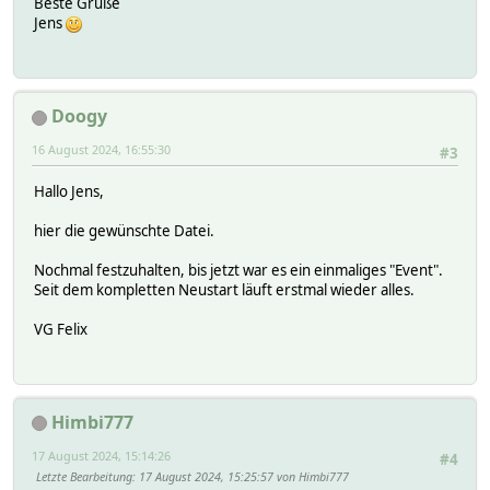
Beste Grüße
Jens
Doogy
16 August 2024, 16:55:30
#3
Hallo Jens,
hier die gewünschte Datei.
Nochmal festzuhalten, bis jetzt war es ein einmaliges "Event".
Seit dem kompletten Neustart läuft erstmal wieder alles.
VG Felix
Himbi777
17 August 2024, 15:14:26
#4
Letzte Bearbeitung
: 17 August 2024, 15:25:57 von Himbi777