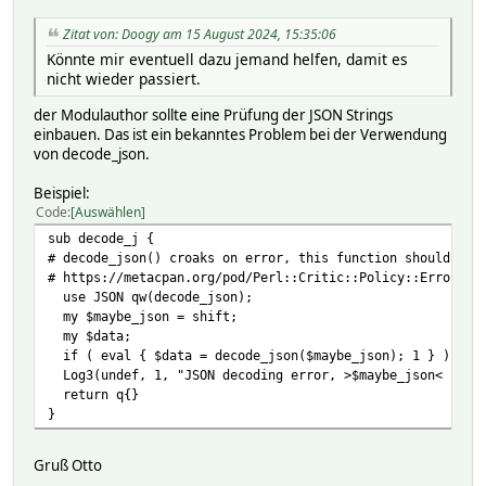
Zitat von: Doogy am 15 August 2024, 15:35:06
Könnte mir eventuell dazu jemand helfen, damit es
nicht wieder passiert.
der Modulauthor sollte eine Prüfung der JSON Strings
einbauen. Das ist ein bekanntes Problem bei der Verwendung
von decode_json.
Beispiel:
Code
Auswählen
sub decode_j {
# decode_json() croaks on error, this function should pre
# https://metacpan.org/pod/Perl::Critic::Policy::ErrorHan
use JSON qw(decode_json);
my $maybe_json = shift;
my $data;
if ( eval { $data = decode_json($maybe_json); 1 } ) { re
Log3(undef, 1, "JSON decoding error, >$maybe_json< seems
return q{}
}
Gruß Otto