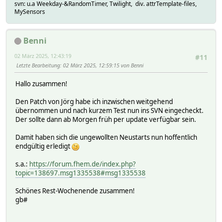
svn: u.a Weekday-&RandomTimer, Twilight, div. attrTemplate-files,
MySensors
Benni
02 März 2025, 12:43:19
#11
Letzte Bearbeitung
: 02 März 2025, 12:59:15 von Benni
Hallo zusammen!
Den Patch von Jörg habe ich inzwischen weitgehend
übernommen und nach kurzem Test nun ins SVN eingecheckt.
Der sollte dann ab Morgen früh per update verfügbar sein.
Damit haben sich die ungewollten Neustarts nun hoffentlich
endgültig erledigt
s.a.:
https://forum.fhem.de/index.php?
topic=138697.msg1335538#msg1335538
Schönes Rest-Wochenende zusammen!
gb#