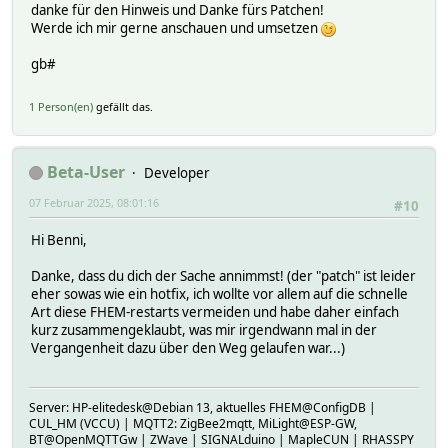
danke für den Hinweis und Danke fürs Patchen!
Werde ich mir gerne anschauen und umsetzen
gb#
1 Person(en)
gefällt das.
Beta-User
Developer
07 Februar 2025, 08:01:16
#10
Hi Benni,
Danke, dass du dich der Sache annimmst! (der "patch" ist leider
eher sowas wie ein hotfix, ich wollte vor allem auf die schnelle
Art diese FHEM-restarts vermeiden und habe daher einfach
kurz zusammengeklaubt, was mir irgendwann mal in der
Vergangenheit dazu über den Weg gelaufen war...)
Server: HP-elitedesk@Debian 13, aktuelles FHEM@ConfigDB |
CUL_HM (VCCU) | MQTT2: ZigBee2mqtt, MiLight@ESP-GW,
BT@OpenMQTTGw | ZWave | SIGNALduino | MapleCUN | RHASSPY