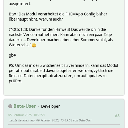
ausgeliefert.
Btw.: Das Modul verarbeitet die FHEMApp-Config bisher
überhaupt nicht. Warum auch?
@Otto123: Danke für den Hinweis! Das werde ich in die
nächste Version aufnehmen. Kann aber noch ein paar Tage
dauern ... Developer machen eben eher Sommerschlaf, als
Winterschlaf
gb#
PS: Um das in der Zwischenzeit zu verhindern, kann das Modul
per attribut disabled davon abgehalten werden, zyklisch die
Release-Daten bei github abzurufen, um auf updates zu
prüfen.
Beta-User
Developer
05 Februar 2025, 18:26:21
#8
Letzte Bearbeitung
: 06 Februar 2025, 15:43:58 von Beta-User