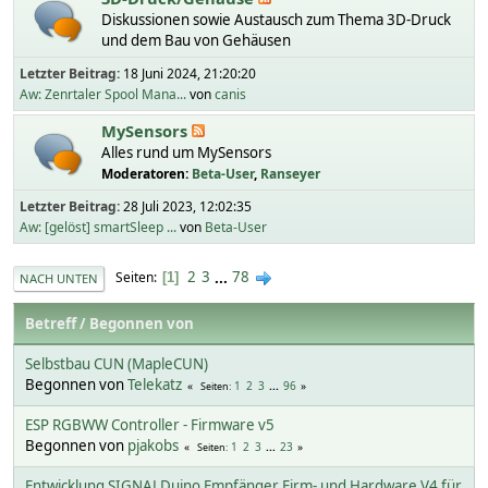
Diskussionen sowie Austausch zum Thema 3D-Druck
und dem Bau von Gehäusen
Letzter Beitrag:
18 Juni 2024, 21:20:20
Aw: Zenrtaler Spool Mana...
von
canis
MySensors
Alles rund um MySensors
Moderatoren:
Beta-User
,
Ranseyer
Letzter Beitrag:
28 Juli 2023, 12:02:35
Aw: [gelöst] smartSleep ...
von
Beta-User
2
3
...
78
Seiten
1
NACH UNTEN
Betreff
/
Begonnen von
Selbstbau CUN (MapleCUN)
Begonnen von
Telekatz
1
2
3
...
96
Seiten
ESP RGBWW Controller - Firmware v5
Begonnen von
pjakobs
1
2
3
...
23
Seiten
Entwicklung SIGNALDuino Empfänger Firm- und Hardware V4 für