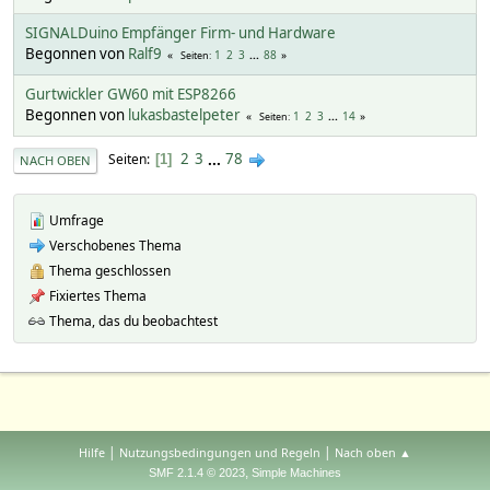
SIGNALDuino Empfänger Firm- und Hardware
Begonnen von
Ralf9
1
2
3
...
88
Seiten
Gurtwickler GW60 mit ESP8266
Begonnen von
lukasbastelpeter
1
2
3
...
14
Seiten
2
3
...
78
Seiten
1
NACH OBEN
Umfrage
Verschobenes Thema
Thema geschlossen
Fixiertes Thema
Thema, das du beobachtest
|
|
Hilfe
Nutzungsbedingungen und Regeln
Nach oben ▲
,
SMF 2.1.4 © 2023
Simple Machines