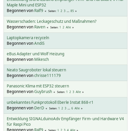
Maple Mini und ESP32
Begonnen von
Ralf9
1
2
3
...
85
Seiten
Wasserschaden: Leckageschutz und Maßnahmen?
Begonnen von
Raven
1
2
Alle
Seiten
Laptopkamera recyceln
Begonnen von
AndiS
eBus Adapter und Wolf Heizung
Begonnen von
Mikesch
Neato Saugroboter lokal steuern
Begonnen von
chrisse111179
Panasonic Klima mit ESP32 steuern
Begonnen von
Guybrush
1
2
3
Alle
Seiten
unbekanntes Funkprotokoll Eberle Instat 868-r1
Begonnen von
DerD
1
2
3
...
6
Alle
Seiten
Entwicklung SIGNALduinoAdv Empfänger Firm- und Hardware V4
für Raspi Pico
Begonnen von
Ralf9
1
2
3
4
Alle
Seiten