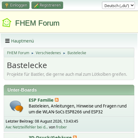
Einloggen
Registrieren
FHEM Forum
Hauptmenü
FHEM Forum
Verschiedenes
Bastelecke
►
►
Bastelecke
Projekte für Bastler, die gerne auch mal zum Lötkolben greifen.
Unter-Boards
ESP Familie
Basteleien, Anleitungen, Hinweise und Fragen rund
um die WLAN-SoCs ESP8266 und ESP32
Letzter Beitrag:
08 August 2026, 13:43:45
Aw: Netzteilfehler bei d...
von
frober
3D-Druck/Gehäuse