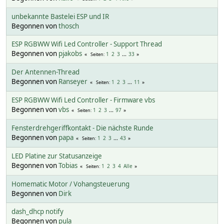
unbekannte Bastelei ESP und IR
Begonnen von
thosch
ESP RGBWW Wifi Led Controller - Support Thread
Begonnen von
pjakobs
1
2
3
...
33
Seiten
Der Antennen-Thread
Begonnen von
Ranseyer
1
2
3
...
11
Seiten
ESP RGBWW Wifi Led Controller - Firmware vbs
Begonnen von
vbs
1
2
3
...
97
Seiten
Fensterdrehgeriffkontakt - Die nächste Runde
Begonnen von
papa
1
2
3
...
43
Seiten
LED Platine zur Statusanzeige
Begonnen von
Tobias
1
2
3
4
Alle
Seiten
Homematic Motor / Vohangsteuerung
Begonnen von
Dirk
dash_dhcp notify
Begonnen von
pula