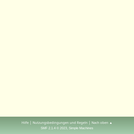
|
|
Hilfe
Nutzungsbedingungen und Regeln
Nach oben ▲
,
SMF 2.1.4 © 2023
Simple Machines