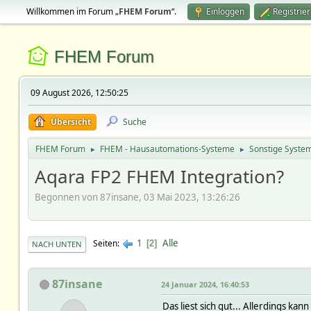
Willkommen im Forum „
FHEM Forum
“.
Einloggen
Registrie
FHEM Forum
09 August 2026, 12:50:25
Übersicht
Suche
FHEM Forum
FHEM - Hausautomations-Systeme
Sonstige Syste
►
►
Aqara FP2 FHEM Integration?
Begonnen von 87insane, 03 Mai 2023, 13:26:26
1
Alle
Seiten
2
NACH UNTEN
87insane
24 Januar 2024, 16:40:53
Das liest sich gut... Allerdings k