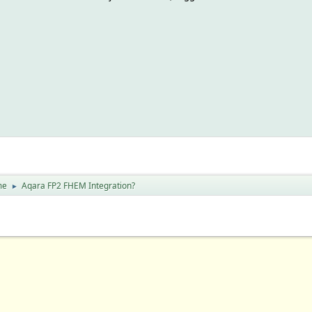
me
Aqara FP2 FHEM Integration?
►