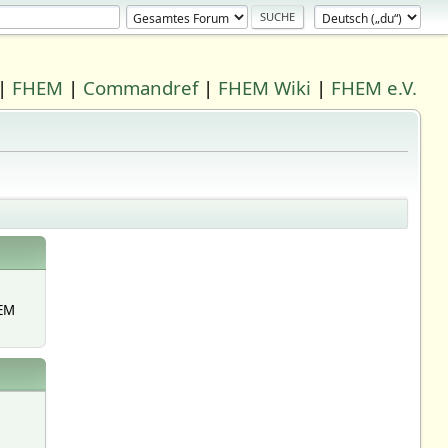
|
FHEM
|
Commandref
|
FHEM Wiki
|
FHEM e.V.
EM