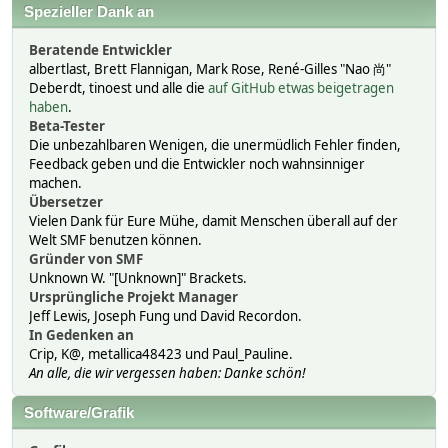
Spezieller Dank an
Beratende Entwickler
albertlast, Brett Flannigan, Mark Rose, René-Gilles "Nao 尚"
Deberdt, tinoest und alle die
auf GitHub etwas beigetragen
haben
.
Beta-Tester
Die unbezahlbaren Wenigen, die unermüdlich Fehler finden,
Feedback geben und die Entwickler noch wahnsinniger
machen.
Übersetzer
Vielen Dank für Eure Mühe, damit Menschen überall auf der
Welt SMF benutzen können.
Gründer von SMF
Unknown W. "[Unknown]" Brackets.
Ursprüngliche Projekt Manager
Jeff Lewis, Joseph Fung und David Recordon.
In Gedenken an
Crip, K@, metallica48423 und Paul_Pauline.
An alle, die wir vergessen haben: Danke schön!
Software/Grafik