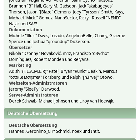
Jonathan "vbgamer45" Valentin, Sami "SychO" Mazouz,
Brannon "B" Hall, Gary M. Gadsdon, Jack "akabugeyes"
Thorsen, Jason "JBlaze" Clemons, Joey "Tyrsson" Smith, Kays,
Michael "Mick." Gomez, NanoSector, Ricky., Russell "NEND"
Najar und SA™.
Dokumentation
Michele "Illori" Davis, Irisado, AngelinaBelle, Chainy, Graeme
Spence und Joshua "groundup" Dickerson.
Übersetzer
Nikola "Dzonny" Novaković, m4z, Francisco "d3vcho"
Domínguez, Robert Monden und Relyana.
Marketing
Adish "(F.L.A.M.E.R)" Patel, Bryan "Runic" Deakin, Marcus
"cσσкιє мσηѕтєя" Forsberg und Ralph "[n3rve]" Otowo.
Webseiten-Administratoren
Jeremy "SleePy" Darwood.
Server-Administratoren
Derek Schwab, Michael Johnson und Liroy van Hoewijk.
Deutsche Übersetzung
Deutsche Übersetzung
Hannes „Geronimo_CH“ Schmid, noex und Intit.