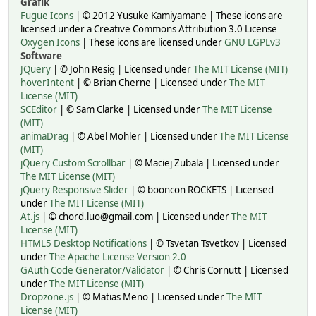
Grafik
Fugue Icons
| © 2012 Yusuke Kamiyamane | These icons are
licensed under a Creative Commons Attribution 3.0 License
Oxygen Icons
| These icons are licensed under
GNU LGPLv3
Software
JQuery
| © John Resig | Licensed under
The MIT License (MIT)
hoverIntent
| © Brian Cherne | Licensed under
The MIT
License (MIT)
SCEditor
| © Sam Clarke | Licensed under
The MIT License
(MIT)
animaDrag
| © Abel Mohler | Licensed under
The MIT License
(MIT)
jQuery Custom Scrollbar
| © Maciej Zubala | Licensed under
The MIT License (MIT)
jQuery Responsive Slider
| © booncon ROCKETS | Licensed
under
The MIT License (MIT)
At.js
| © chord.luo@gmail.com | Licensed under
The MIT
License (MIT)
HTML5 Desktop Notifications
| © Tsvetan Tsvetkov | Licensed
under
The Apache License Version 2.0
GAuth Code Generator/Validator
| © Chris Cornutt | Licensed
under
The MIT License (MIT)
Dropzone.js
| © Matias Meno | Licensed under
The MIT
License (MIT)