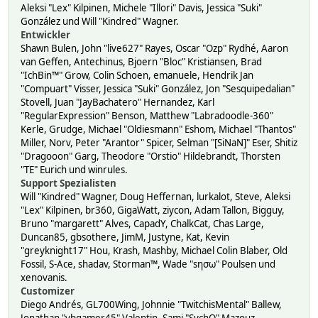
Aleksi "Lex" Kilpinen, Michele "Illori" Davis, Jessica "Suki"
González und Will "Kindred" Wagner.
Entwickler
Shawn Bulen, John "live627" Rayes, Oscar "Ozp" Rydhé, Aaron
van Geffen, Antechinus, Bjoern "Bloc" Kristiansen, Brad
"IchBin™" Grow, Colin Schoen, emanuele, Hendrik Jan
"Compuart" Visser, Jessica "Suki" González, Jon "Sesquipedalian"
Stovell, Juan "JayBachatero" Hernandez, Karl
"RegularExpression" Benson, Matthew "Labradoodle-360"
Kerle, Grudge, Michael "Oldiesmann" Eshom, Michael "Thantos"
Miller, Norv, Peter "Arantor" Spicer, Selman "[SiNaN]" Eser, Shitiz
"Dragooon" Garg, Theodore "Orstio" Hildebrandt, Thorsten
"TE" Eurich und winrules.
Support Spezialisten
Will "Kindred" Wagner, Doug Heffernan, lurkalot, Steve, Aleksi
"Lex" Kilpinen, br360, GigaWatt, ziycon, Adam Tallon, Bigguy,
Bruno "margarett" Alves, CapadY, ChalkCat, Chas Large,
Duncan85, gbsothere, JimM, Justyne, Kat, Kevin
"greyknight17" Hou, Krash, Mashby, Michael Colin Blaber, Old
Fossil, S-Ace, shadav, Storman™, Wade "sησω" Poulsen und
xenovanis.
Customizer
Diego Andrés, GL700Wing, Johnnie "TwitchisMental" Ballew,