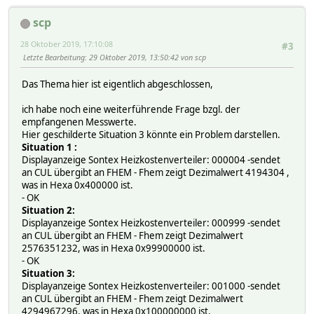
scp
28 Oktober 2019, 17:10:08
#3
Letzte Bearbeitung
: 29 Oktober 2019, 13:50:42 von scp
Das Thema hier ist eigentlich abgeschlossen,
ich habe noch eine weiterführende Frage bzgl. der
empfangenen Messwerte.
Hier geschilderte Situation 3 könnte ein Problem darstellen.
Situation 1 :
Displayanzeige Sontex Heizkostenverteiler: 000004 -sendet
an CUL übergibt an FHEM - Fhem zeigt Dezimalwert 4194304 ,
was in Hexa 0x400000 ist.
- OK
Situation 2:
Displayanzeige Sontex Heizkostenverteiler: 000999 -sendet
an CUL übergibt an FHEM - Fhem zeigt Dezimalwert
2576351232, was in Hexa 0x99900000 ist.
- OK
Situation 3:
Displayanzeige Sontex Heizkostenverteiler: 001000 -sendet
an CUL übergibt an FHEM - Fhem zeigt Dezimalwert
4294967296, was in Hexa 0x‭100000000‬ ist.