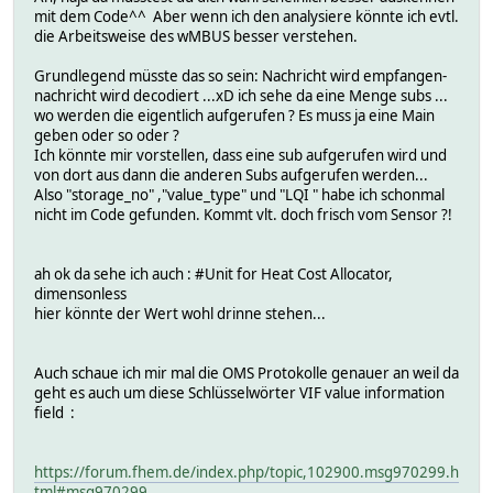
mit dem Code^^ Aber wenn ich den analysiere könnte ich evtl.
die Arbeitsweise des wMBUS besser verstehen.
Grundlegend müsste das so sein: Nachricht wird empfangen-
nachricht wird decodiert ...xD ich sehe da eine Menge subs ...
wo werden die eigentlich aufgerufen ? Es muss ja eine Main
geben oder so oder ?
Ich könnte mir vorstellen, dass eine sub aufgerufen wird und
von dort aus dann die anderen Subs aufgerufen werden...
Also "storage_no" ,"value_type" und "LQI " habe ich schonmal
nicht im Code gefunden. Kommt vlt. doch frisch vom Sensor ?!
ah ok da sehe ich auch : #Unit for Heat Cost Allocator,
dimensonless
hier könnte der Wert wohl drinne stehen...
Auch schaue ich mir mal die OMS Protokolle genauer an weil da
geht es auch um diese Schlüsselwörter VIF value information
field :
https://forum.fhem.de/index.php/topic,102900.msg970299.h
tml#msg970299