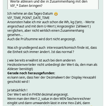
Werte ablesen und die in Zusammenhang mit den
2019-10-16 15:58:45 is_encrypted 1
VIF_* Daten bringen?
2019-10-16 15:58:45 state no errors
Ich nehme an das Tages-Datum
VIF_TIME_POINT_DATE_TIME
Ansonsten habe ich mir auch schon die Wh, kg (!)etc. - Werte
angeschaut und mit dem U-Wert ( Angezeigter Zählwert )
verglichen, aber nicht wirklich einen Zusammenhang
gesehen...
Auch die Prüfsumme wird dort nicht angezeigt.
Was ich grundlegend auch interessant/komisch finde ist, dass
die Einheit sich immer ändert. Ist das normal ?
( wie bereits erwähnt ist auch bei dem anderen
Heizkostenverteiler nicht unbedingt der Wert da, den man als
Ableser benötigt)
Gerade noch herausgefunden:
es kann sein, dass hier der Dezimalwert der Display Hexazahl
geschickt wird !
Ja tatsächlich !
Der Wert wird in FHEM dezimal angezeigt.
Wenn man den Wert 2_value in den WIN-Taschenreichner
eingibt und dann umwandeln lässt in eine Hex-Zahl, dann