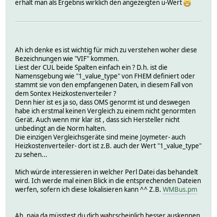
erhält man als Ergebnis wirklich den angezeigten u-Wert
Ah ich denke es ist wichtig für mich zu verstehen woher diese
Bezeichnungen wie "VIF" kommen.
Liest der CUL beide Spalten einfach ein ? D.h. ist die
Namensgebung wie "1_value_type" von FHEM definiert oder
stammt sie von den empfangenen Daten, in diesem Fall von
dem Sontex Heizkostenverteiler ?
Denn hier ist es ja so, dass OMS genormt ist und deswegen
habe ich erstmal keinen Vergleich zu einem nicht genormten
Gerät. Auch wenn mir klar ist , dass sich Hersteller nicht
unbedingt an die Norm halten.
Die einzigen Vergleichsgeräte sind meine Joymeter- auch
Heizkostenverteiler- dort ist z.B. auch der Wert "1_value_type"
zu sehen...
Mich würde interessieren in welcher Perl Datei das behandelt
wird. Ich werde mal einen Blick in die entsprechenden Dateien
werfen, sofern ich diese lokalisieren kann ^^ Z.B.
WMBus.pm
Ah, naja da müsstest du dich wahrscheinlich besser auskennen