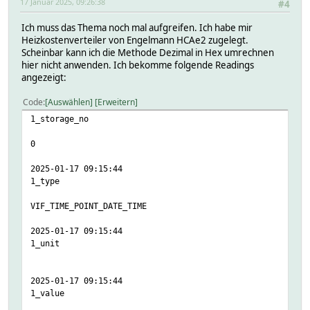
17 Januar 2025, 09:26:38
#4
{
# this digit ist important because there are some values
Ich muss das Thema noch mal aufgreifen. Ich habe mir
printf("\nrelevant value appeared,");
Heizkostenverteiler von Engelmann HCAe2 zugelegt.
# if there comes relevant digit please give te corrected
Scheinbar kann ich die Methode Dezimal in Hex umrechnen
# set i to maximum i to leave ! and break
hier nicht anwenden. Ich bekomme folgende Readings
printf("LEAVE IT");
angezeigt:
$i=i_max+1;
last;
Code
Auswählen
Erweitern
}
else
1_storage_no
{
# if the comparision is a 0 , that means the digit is no
0
# printf("(else)");
$sontexReadingInFhemshorter = $sontexReadingInFhemshorter
2025-01-17 09:15:44
}
1_type
# printf("i = $i ");
# printf(",mask: 0x%012x",$mask);
VIF_TIME_POINT_DATE_TIME
# printf(", mask&fhemReading:0x%012x ",($mask & $sontexRe
# printf(", current shorted Reading from FHEM: 0x%012x", 
2025-01-17 09:15:44
1_unit
# shift the mask 4 bits to the left to mask the next Hex 
$mask=$mask<<4;
2025-01-17 09:15:44
}##endfor
1_value
#printf("\nfor hase ended ?!");