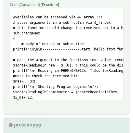
Code
Auswählen
Erweitern
#variables can be accessed via @- array !!!
# acces argzuments in a sub routin via $_[index]
# this function should change the received hex to a hex n
sub changeHex
{
# body of method or subroutine
printf("\n\n\n------------------Start hello from functio
# pass the argument to the functions test value- remember
$sontexReadingInFhem = $_[0]; # this could be the display
printf("\n( Reading in FHEM:0x%012x) ",$sontexReadingInFh
#mask to check the received bits
$mask = 0xF;
printf("\n Shorting Program begins:\n");
$sontexReadingInFhemshorter = $sontexReadingInFhem; # ir
$i_max=12;
###for begin....
$i =0;
for ( $i=0; $i <= $i_max; $i++) {
presskoppp
#printf("\n new for entry");
if(($sontexReadingInFhem & $mask)>0)