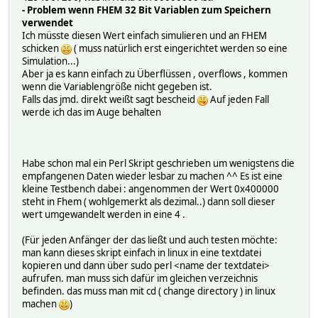
- Problem wenn FHEM 32 Bit Variablen zum Speichern
verwendet
Ich müsste diesen Wert einfach simulieren und an FHEM
schicken
( muss natürlich erst eingerichtet werden so eine
Simulation...)
Aber ja es kann einfach zu Überflüssen , overflows , kommen
wenn die Variablengröße nicht gegeben ist.
Falls das jmd. direkt weißt sagt bescheid
Auf jeden Fall
werde ich das im Auge behalten
Habe schon mal ein Perl Skript geschrieben um wenigstens die
empfangenen Daten wieder lesbar zu machen ^^ Es ist eine
kleine Testbench dabei : angenommen der Wert 0x400000
steht in Fhem ( wohlgemerkt als dezimal..) dann soll dieser
wert umgewandelt werden in eine 4 .
(Für jeden Anfänger der das ließt und auch testen möchte:
man kann dieses skript einfach in linux in eine textdatei
kopieren und dann über sudo perl <name der textdatei>
aufrufen. man muss sich dafür im gleichen verzeichnis
befinden. das muss man mit cd ( change directory ) in linux
machen
)