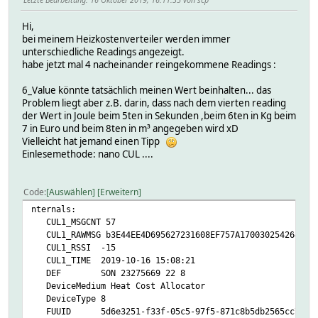
Hi,
bei meinem Heizkostenverteiler werden immer
unterschiedliche Readings angezeigt.
habe jetzt mal 4 nacheinander reingekommene Readings :
6_Value könnte tatsächlich meinen Wert beinhalten... das
Problem liegt aber z.B. darin, dass nach dem vierten reading
der Wert in Joule beim 5ten in Sekunden ,beim 6ten in Kg beim
7 in Euro und beim 8ten in m³ angegeben wird xD
Vielleicht hat jemand einen Tipp
Einlesemethode: nano CUL ....
Code
Auswählen
Erweitern
nternals:
CUL1_MSGCNT 57
CUL1_RAWMSG b3E44EE4D695627231608EF757A17003025426420DFB
CUL1_RSSI -15
CUL1_TIME 2019-10-16 15:08:21
DEF SON 23275669 22 8
DeviceMedium Heat Cost Allocator
DeviceType 8
FUUID 5d6e3251-f33f-05c5-97f5-871c8b5db2565cc7