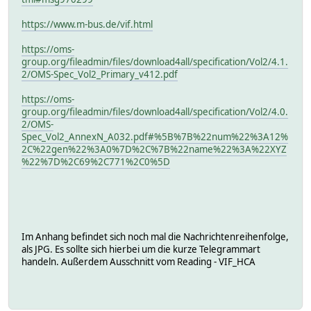
https://www.m-bus.de/vif.html
https://oms-
group.org/fileadmin/files/download4all/specification/Vol2/4.1.
2/OMS-Spec_Vol2_Primary_v412.pdf
https://oms-
group.org/fileadmin/files/download4all/specification/Vol2/4.0.
2/OMS-
Spec_Vol2_AnnexN_A032.pdf#%5B%7B%22num%22%3A12%
2C%22gen%22%3A0%7D%2C%7B%22name%22%3A%22XYZ
%22%7D%2C69%2C771%2C0%5D
Im Anhang befindet sich noch mal die Nachrichtenreihenfolge,
als JPG. Es sollte sich hierbei um die kurze Telegrammart
handeln. Außerdem Ausschnitt vom Reading - VIF_HCA