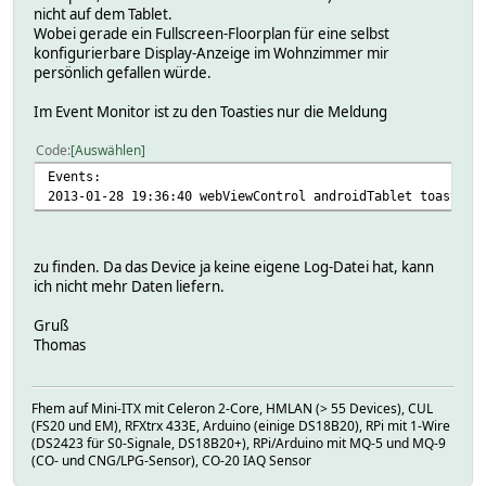
nicht auf dem Tablet.
Wobei gerade ein Fullscreen-Floorplan für eine selbst
konfigurierbare Display-Anzeige im Wohnzimmer mir
persönlich gefallen würde.
Im Event Monitor ist zu den Toasties nur die Meldung
Code
Auswählen
Events:
2013-01-28 19:36:40 webViewControl androidTablet toastMes
zu finden. Da das Device ja keine eigene Log-Datei hat, kann
ich nicht mehr Daten liefern.
Gruß
Thomas
Fhem auf Mini-ITX mit Celeron 2-Core, HMLAN (> 55 Devices), CUL
(FS20 und EM), RFXtrx 433E, Arduino (einige DS18B20), RPi mit 1-Wire
(DS2423 für S0-Signale, DS18B20+), RPi/Arduino mit MQ-5 und MQ-9
(CO- und CNG/LPG-Sensor), CO-20 IAQ Sensor