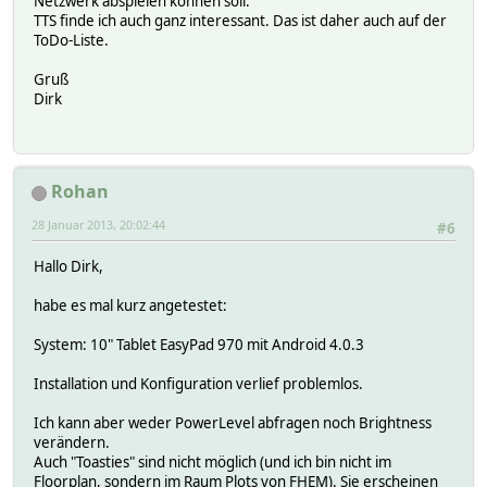
Netzwerk abspielen können soll.
TTS finde ich auch ganz interessant. Das ist daher auch auf der
ToDo-Liste.
Gruß
Dirk
Rohan
28 Januar 2013, 20:02:44
#6
Hallo Dirk,
habe es mal kurz angetestet:
System: 10" Tablet EasyPad 970 mit Android 4.0.3
Installation und Konfiguration verlief problemlos.
Ich kann aber weder PowerLevel abfragen noch Brightness
verändern.
Auch "Toasties" sind nicht möglich (und ich bin nicht im
Floorplan, sondern im Raum Plots von FHEM). Sie erscheinen