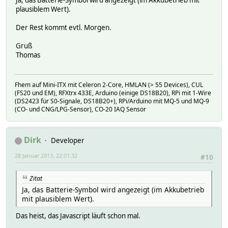
Ja, das Batterie-Symbol wird angezeigt (im Akkubetrieb mit
plausiblem Wert).
Der Rest kommt evtl. Morgen.
Gruß
Thomas
Fhem auf Mini-ITX mit Celeron 2-Core, HMLAN (> 55 Devices), CUL
(FS20 und EM), RFXtrx 433E, Arduino (einige DS18B20), RPi mit 1-Wire
(DS2423 für S0-Signale, DS18B20+), RPi/Arduino mit MQ-5 und MQ-9
(CO- und CNG/LPG-Sensor), CO-20 IAQ Sensor
Dirk
Developer
28 Januar 2013, 22:01:32
#10
Zitat
Ja, das Batterie-Symbol wird angezeigt (im Akkubetrieb
mit plausiblem Wert).
Das heist, das Javascript läuft schon mal.