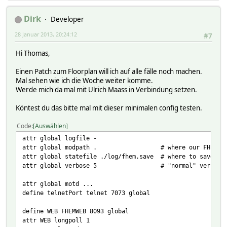
Dirk
Developer
28 Januar 2013, 20:24:12
#7
Hi Thomas,
Einen Patch zum Floorplan will ich auf alle fälle noch machen.
Mal sehen wie ich die Woche weiter komme.
Werde mich da mal mit Ulrich Maass in Verbindung setzen.
Köntest du das bitte mal mit dieser minimalen config testen.
Code
Auswählen
attr global logfile -
attr global modpath . # where our FHEM dire
attr global statefile ./log/fhem.save # where to save th
attr global verbose 5 # "normal" verbosity (
attr global motd ...
define telnetPort telnet 7073 global
define WEB FHEMWEB 8093 global
attr WEB longpoll 1