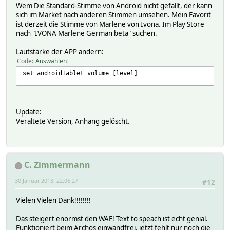
Wem Die Standard-Stimme von Android nicht gefällt, der kann
sich im Market nach anderen Stimmen umsehen. Mein Favorit
ist derzeit die Stimme von Marlene von Ivona. Im Play Store
nach "IVONA Marlene German beta" suchen.
Lautstärke der APP ändern:
Code
Auswählen
set androidTablet volume [level]
Update:
Veraltete Version, Anhang gelöscht.
C. Zimmermann
30 Januar 2013, 22:06:27
#12
Vielen Vielen Dank!!!!!!!!
Das steigert enormst den WAF! Text to speach ist echt genial.
Funktioniert beim Archos einwandfrei, jetzt fehlt nur noch die