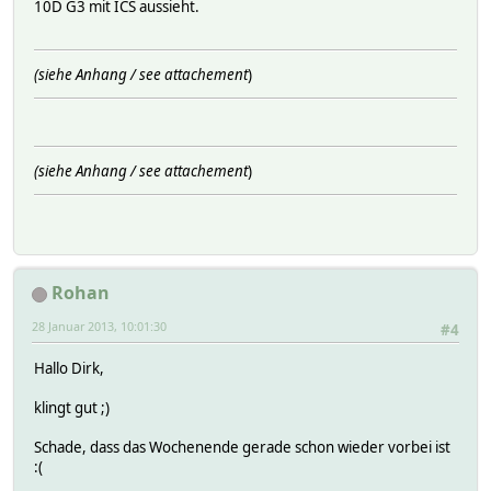
10D G3 mit ICS aussieht.
(siehe Anhang / see attachement
)
(siehe Anhang / see attachement
)
Rohan
28 Januar 2013, 10:01:30
#4
Hallo Dirk,
klingt gut ;)
Schade, dass das Wochenende gerade schon wieder vorbei ist
:(