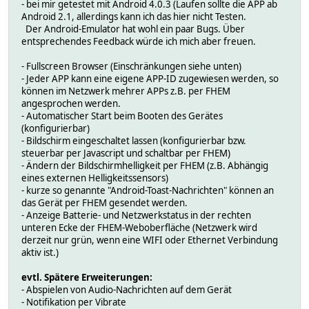
- bei mir getestet mit Android 4.0.3 (Laufen sollte die APP ab
Android 2.1, allerdings kann ich das hier nicht Testen.
Der Android-Emulator hat wohl ein paar Bugs. Über
entsprechendes Feedback würde ich mich aber freuen.
- Fullscreen Browser (Einschränkungen siehe unten)
- Jeder APP kann eine eigene APP-ID zugewiesen werden, so
können im Netzwerk mehrer APPs z.B. per FHEM
angesprochen werden.
- Automatischer Start beim Booten des Gerätes
(konfigurierbar)
- Bildschirm eingeschaltet lassen (konfigurierbar bzw.
steuerbar per Javascript und schaltbar per FHEM)
- Ändern der Bildschirmhelligkeit per FHEM (z.B. Abhängig
eines externen Helligkeitssensors)
- kurze so genannte "Android-Toast-Nachrichten" können an
das Gerät per FHEM gesendet werden.
- Anzeige Batterie- und Netzwerkstatus in der rechten
unteren Ecke der FHEM-Weboberfläche (Netzwerk wird
derzeit nur grün, wenn eine WIFI oder Ethernet Verbindung
aktiv ist.)
evtl. Spätere Erweiterungen:
- Abspielen von Audio-Nachrichten auf dem Gerät
- Notifikation per Vibrate