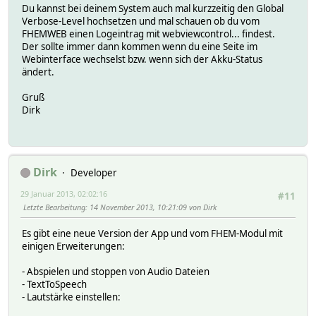
Du kannst bei deinem System auch mal kurzzeitig den Global
Verbose-Level hochsetzen und mal schauen ob du vom
FHEMWEB einen Logeintrag mit webviewcontrol... findest.
Der sollte immer dann kommen wenn du eine Seite im
Webinterface wechselst bzw. wenn sich der Akku-Status
ändert.
Gruß
Dirk
Dirk
Developer
29 Januar 2013, 02:02:16
#11
Letzte Bearbeitung
: 14 November 2013, 10:21:09 von Dirk
Es gibt eine neue Version der App und vom FHEM-Modul mit
einigen Erweiterungen:
- Abspielen und stoppen von Audio Dateien
- TextToSpeech
- Lautstärke einstellen: