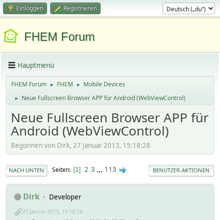
Einloggen
Registrieren
FHEM Forum
Hauptmenü
FHEM Forum
FHEM
Mobile Devices
►
►
Neue Fullscreen Browser APP für Android (WebViewControl)
►
Neue Fullscreen Browser APP für
Android (WebViewControl)
Begonnen von Dirk, 27 Januar 2013, 15:18:28
2
3
...
113
Seiten
1
NACH UNTEN
BENUTZER-AKTIONEN
Dirk
Developer
27 Januar 2013, 15:18:28