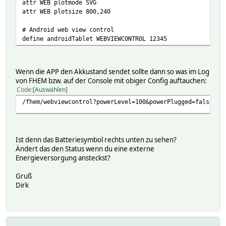
attr WEB plotmode SVG
attr WEB plotsize 800,240
# Android web view control
define androidTablet WEBVIEWCONTROL 12345
Wenn die APP den Akkustand sendet sollte dann so was im Log
von FHEM bzw. auf der Console mit obiger Config auftauchen:
Code
Auswählen
/fhem/webviewcontrol?powerLevel=100&powerPlugged=false&id
Ist denn das Batteriesymbol rechts unten zu sehen?
Ändert das den Status wenn du eine externe
Energieversorgung ansteckst?
Gruß
Dirk