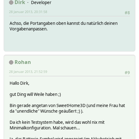
Dirk
Developer
28 Januar 2013, 20:31:58
#8
Achso, die Portangaben oben kannst du natürlich deinen
Vorgabenanpassen.
Rohan
28 Januar 2013, 21:52:59
#9
Hallo Dirk,
gut Ding will Weile haben ;)
Bin gerade angetan von SweetHome3D (und meine Frau hat
da "unendliche" Wünsche geäußert ;) ).
Da ich kein Testsystem habe, wird das wohl nix mit
Minimalkonfiguration. Mal schauen...