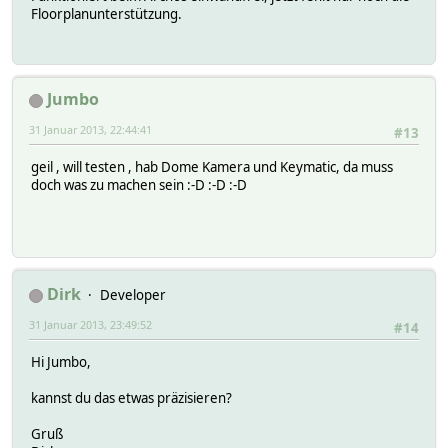
Floorplanunterstützung.
Jumbo
31 Januar 2013, 22:44:41
#13
geil , will testen , hab Dome Kamera und Keymatic, da muss
doch was zu machen sein :-D :-D :-D
Dirk
Developer
31 Januar 2013, 23:49:52
#14
Hi Jumbo,
kannst du das etwas präzisieren?
Gruß