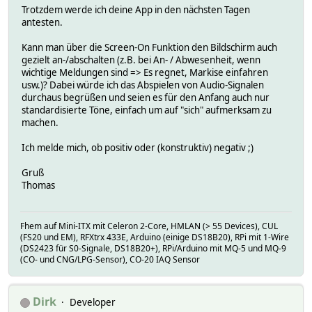
Trotzdem werde ich deine App in den nächsten Tagen
antesten.
Kann man über die Screen-On Funktion den Bildschirm auch
gezielt an-/abschalten (z.B. bei An- / Abwesenheit, wenn
wichtige Meldungen sind => Es regnet, Markise einfahren
usw.)? Dabei würde ich das Abspielen von Audio-Signalen
durchaus begrüßen und seien es für den Anfang auch nur
standardisierte Töne, einfach um auf "sich" aufmerksam zu
machen.
Ich melde mich, ob positiv oder (konstruktiv) negativ ;)
Gruß
Thomas
Fhem auf Mini-ITX mit Celeron 2-Core, HMLAN (> 55 Devices), CUL
(FS20 und EM), RFXtrx 433E, Arduino (einige DS18B20), RPi mit 1-Wire
(DS2423 für S0-Signale, DS18B20+), RPi/Arduino mit MQ-5 und MQ-9
(CO- und CNG/LPG-Sensor), CO-20 IAQ Sensor
Dirk
Developer