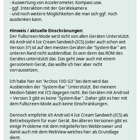
- Auswertung von Accelerometer, Kompass usw.
- ggf. Interaktion mit der Gerätekamera
- und noch weitere Möglichkeiten die man sich ggf. noch
ausdenken kann.
Hinweis / aktuelle Einschränungen:
Der Fullscreen-Mode wird nicht von allen Geräten Unterstützt.
Ab Android 4 Ice Cream Sandwich (ICS) (oder auch schon seit
Version 3?) ist auf den meisten Geräten die "System-Bar" am
unteren Rand nicht ausblendbar. Es sein denn das ROM des
Gerätes unterstützt das. Das geht zwar auch mit einem
gerootetem Gerät, das wollte ich hier aber nicht
vorraussetzen.
Ich habe hier ein "Archos 10D G3" bei dem wird das
Ausblenden der "System-Bar" Unterstützt. Bei meinem
Medion-Tablet mit ICS dagegen nicht. Bei Geräten mit Android
< Version 3 gibt es keine "System-Bar". Daher gibt es hier mit
dem Fullscreen-Mode auch keine Einschränkungen.
Dennoch empfehle ich Android 4 Ice Cream Sandwich (ICS) als
Betriebssystem für euer Gerät. Bei älteren Versionen gibt es
einige Probleme mit dem mitgelieferten Webbrowser und
damit auch mit dem WebView welches hier als Grundlage
dient.