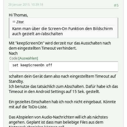
28 Januar 2013, 10:39:18
#5
Hi Thomas,
Zitat
Kann man über die Screen-On Funktion den Bildschirm
auch gezielt an-/abschalten
Mit "keepScreenOn" wird derzeit nur das Ausschalten nach
dem eingestellten Timeout verhindert.
Nach
Code
Auswählen
set keepScreenOn off
schalten dein Gerät dann also nach eingestelltem Timeout auf
Standby.
Ich benutze das tatsächlich zum Abschalten. Dafür habe ich das
Timeout in den Android Settings auf 15 Sek. gestellt.
Ein gezieltes Einschalten hab ich noch nicht eingebaut. Könnte
mit auf die ToDo-Liste.
Das Abspielen von Audio-Nachrichten will ich als nächstes
angehen. Geplant ist dass man beliebige Files aus dem